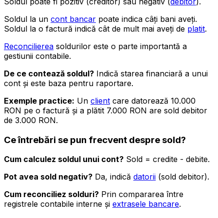
Soldul poate fi pozitiv (creditor) sau negativ (
debitor
).
Soldul la un
cont bancar
poate indica câți bani aveți.
Soldul la o factură indică cât de mult mai aveți de
platit
.
Reconcilierea
soldurilor este o parte importantă a
gestiunii contabile.
De ce contează soldul?
Indică starea financiară a unui
cont și este baza pentru raportare.
Exemple practice:
Un
client
care datorează 10.000
RON pe o factură și a plătit 7.000 RON are sold debitor
de 3.000 RON.
Ce întrebări se pun frecvent despre sold?
Cum calculez soldul unui cont?
Sold = credite - debite.
Pot avea sold negativ?
Da, indică
datorii
(sold debitor).
Cum reconciliez solduri?
Prin compararea între
registrele contabile interne și
extrasele bancare
.