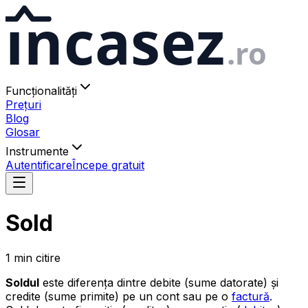
ıncasez
.ro
Funcționalități
Prețuri
Blog
Glosar
Instrumente
Autentificare
Începe gratuit
Sold
1
min
citire
Soldul
este diferența dintre debite (sume datorate) și
credite (sume primite) pe un cont sau pe o
factură
.