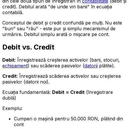
din cele două tipuri de înregistrări în
contabilitate
(debit și
credit). Debitul arată "de unde vin banii" în ecuația
contabilă.
Conceptul de debit și credit confundă pe mulți. Nu este
"bun" sau "rău" - este pur și simplu mecanismul de
urmărire. Debitul simplu arată o mișcare pe cont.
Debit vs. Credit
Debit
: Înregistrează creșterea activelor (bani, stocuri,
echipament
) sau scăderea pasivelor (
datorii
plătite).
Credit
: Înregistrează scăderea activelor sau creșterea
pasivelor (datorii noi).
Ecuația fundamentală:
Debit = Credit
(înregistrare
dublă)
Exemplu:
Cumperi o mașină pentru 50.000 RON, plătind din
cont