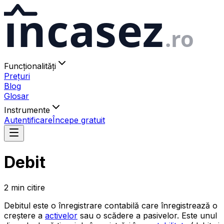
ıncasez
.ro
Funcționalități
Prețuri
Blog
Glosar
Instrumente
Autentificare
Începe gratuit
Debit
2
min
citire
Debitul este o înregistrare contabilă care înregistrează o
creștere a
activelor
sau o scădere a pasivelor. Este unul