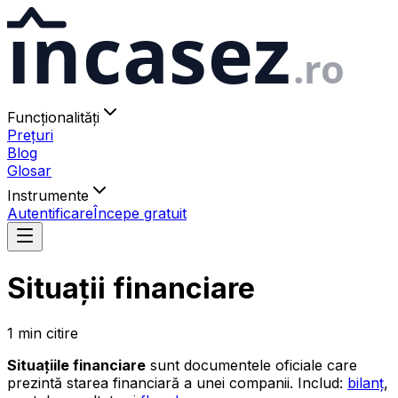
ıncasez
.ro
Funcționalități
Prețuri
Blog
Glosar
Instrumente
Autentificare
Începe gratuit
Situații financiare
1
min
citire
Situațiile financiare
sunt documentele oficiale care
prezintă starea financiară a unei companii. Includ:
bilanț
,