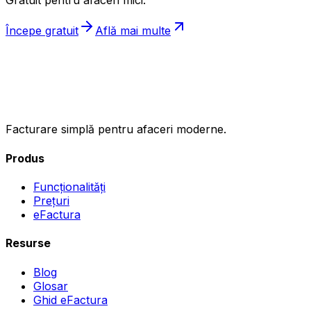
Gratuit pentru afaceri mici.
Începe gratuit
Află mai multe
ıncasez
.ro
Facturare simplă pentru afaceri moderne.
Produs
Funcționalități
Prețuri
eFactura
Resurse
Blog
Glosar
Ghid eFactura