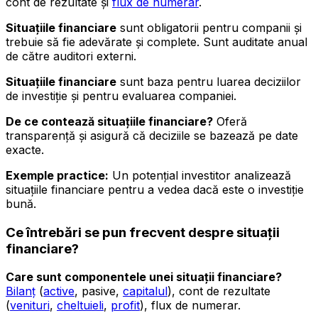
cont de rezultate și
flux de numerar
.
Situațiile financiare
sunt obligatorii pentru companii și
trebuie să fie adevărate și complete. Sunt auditate anual
de către auditori externi.
Situațiile financiare
sunt baza pentru luarea deciziilor
de investiție și pentru evaluarea companiei.
De ce contează situațiile financiare?
Oferă
transparență și asigură că deciziile se bazează pe date
exacte.
Exemple practice:
Un potențial investitor analizează
situațiile financiare pentru a vedea dacă este o investiție
bună.
Ce întrebări se pun frecvent despre situații
financiare?
Care sunt componentele unei situații financiare?
Bilanț
(
active
, pasive,
capitalul
), cont de rezultate
(
venituri
,
cheltuieli
,
profit
), flux de numerar.