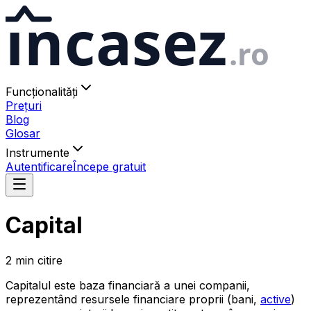
ıncasez
.ro
Funcționalități
Prețuri
Blog
Glosar
Instrumente
Autentificare
Începe gratuit
Capital
2
min
citire
Capitalul este baza financiară a unei companii,
reprezentând resursele financiare proprii (bani,
active
)