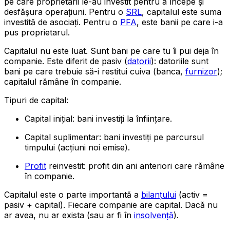
pe care proprietarii le-au investit pentru a începe și
desfășura operațiuni. Pentru o
SRL
, capitalul este suma
investită de asociați. Pentru o
PFA
, este banii pe care i-a
pus proprietarul.
Capitalul nu este luat. Sunt bani pe care tu îi pui deja în
companie. Este diferit de pasiv (
datorii
): datoriile sunt
bani pe care trebuie să-i restitui cuiva (banca,
furnizor
);
capitalul rămâne în companie.
Tipuri de capital:
Capital inițial: bani investiți la înființare.
Capital suplimentar: bani investiți pe parcursul
timpului (acțiuni noi emise).
Profit
reinvestit: profit din ani anteriori care rămâne
în companie.
Capitalul este o parte importantă a
bilanțului
(activ =
pasiv + capital). Fiecare companie are capital. Dacă nu
ar avea, nu ar exista (sau ar fi în
insolvență
).