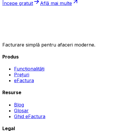
Începe gratuit
Află mai multe
ıncasez
.ro
Facturare simplă pentru afaceri moderne.
Produs
Funcționalități
Prețuri
eFactura
Resurse
Blog
Glosar
Ghid eFactura
Legal