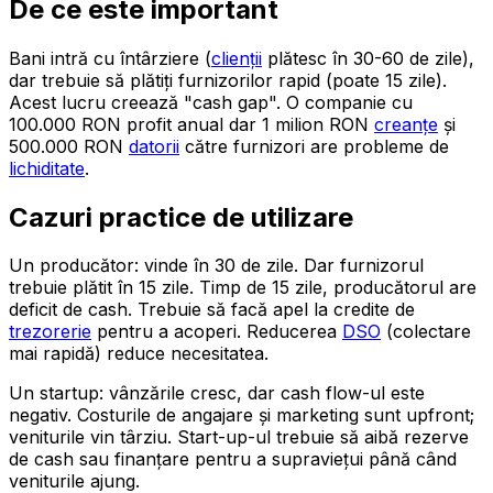
De ce este important
Bani intră cu întârziere (
clienții
plătesc în 30-60 de zile),
dar trebuie să plătiți furnizorilor rapid (poate 15 zile).
Acest lucru creează "cash gap". O companie cu
100.000 RON profit anual dar 1 milion RON
creanțe
și
500.000 RON
datorii
către furnizori are probleme de
lichiditate
.
Cazuri practice de utilizare
Un producător: vinde în 30 de zile. Dar furnizorul
trebuie plătit în 15 zile. Timp de 15 zile, producătorul are
deficit de cash. Trebuie să facă apel la credite de
trezorerie
pentru a acoperi. Reducerea
DSO
(colectare
mai rapidă) reduce necesitatea.
Un startup: vânzările cresc, dar cash flow-ul este
negativ. Costurile de angajare și marketing sunt upfront;
veniturile vin târziu. Start-up-ul trebuie să aibă rezerve
de cash sau finanțare pentru a supraviețui până când
veniturile ajung.