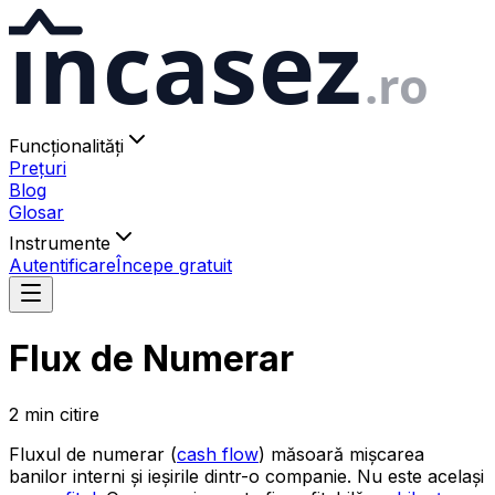
ıncasez
.ro
Funcționalități
Prețuri
Blog
Glosar
Instrumente
Autentificare
Începe gratuit
Flux de Numerar
2
min
citire
Fluxul de numerar (
cash flow
) măsoară mișcarea
banilor interni și ieșirile dintr-o companie. Nu este același