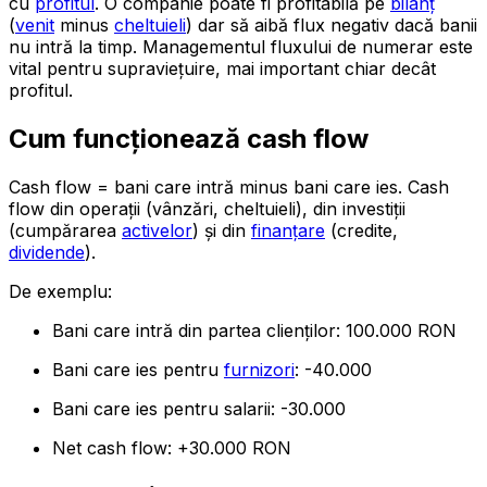
cu
profitul
. O companie poate fi profitabilă pe
bilanț
(
venit
minus
cheltuieli
) dar să aibă flux negativ dacă banii
nu intră la timp. Managementul fluxului de numerar este
vital pentru supraviețuire, mai important chiar decât
profitul.
Cum funcționează cash flow
Cash flow = bani care intră minus bani care ies. Cash
flow din operații (vânzări, cheltuieli), din investiții
(cumpărarea
activelor
) și din
finanțare
(credite,
dividende
).
De exemplu:
Bani care intră din partea clienților: 100.000 RON
Bani care ies pentru
furnizori
: -40.000
Bani care ies pentru salarii: -30.000
Net cash flow: +30.000 RON