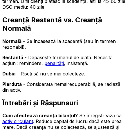
termen. Unii clienți plătesc la scadență, alții la 45-60 zile.
DSO mediu: 40 zile.
Creanță Restantă vs. Creanță
Normală
Normală
- Se încasează la scadență (sau în termen
rezonabil).
Restantă
- Depășește termenul de plată. Necesită
acțiuni: remindere,
penalități
, insistență.
Dubia
- Riscă să nu se mai colecteze.
Pierdută
- Considerată nemairecuperabilă, se radiază
din activ.
Întrebări și Răspunsuri
Cum afectează creanța bilanțul?
Se înregistrează ca
activ circulant
. Reduce capital de lucru dacă este prea
mare. Dacă creanța nu se colectează, se ajustează și