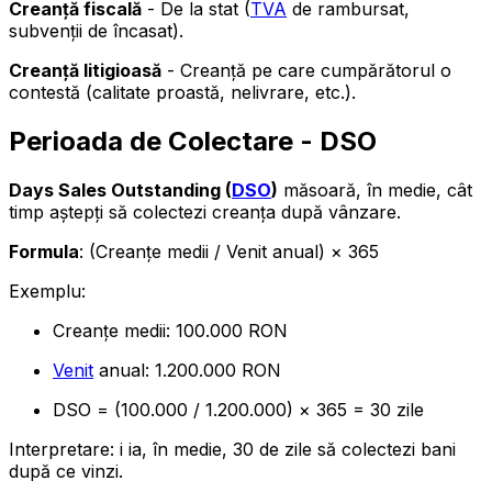
Creanță fiscală
- De la stat (
TVA
de rambursat,
subvenții de încasat).
Creanță litigioasă
- Creanță pe care cumpărătorul o
contestă (calitate proastă, nelivrare, etc.).
Perioada de Colectare - DSO
Days Sales Outstanding (
DSO
)
măsoară, în medie, cât
timp aștepți să colectezi creanța după vânzare.
Formula
: (Creanțe medii / Venit anual) × 365
Exemplu:
Creanțe medii: 100.000 RON
Venit
anual: 1.200.000 RON
DSO = (100.000 / 1.200.000) × 365 = 30 zile
Interpretare: i ia, în medie, 30 de zile să colectezi bani
după ce vinzi.