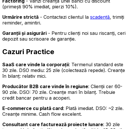
Factoring
- Vânzi creanța unei bănci cu discount
(primești 90% imediat, pierzi 10%).
Urmărire strictă
- Contactezi clientul la
scadență
, trimiți
reminder, amintiri.
Garanții și asigurări
- Pentru clienți noi sau riscanți, ceri
depozit sau scrisoare de garanție.
Cazuri Practice
SaaS care vinde la corporații
: Termenul standard este
30 zile. DSO mediu: 25 zile (colectează repede). Creanțe
în bilanț: relativ mici.
Producător B2B care vinde în regiune
: Clienții cer 60-
90 zile. DSO: 70 zile. Creanțe mari în bilanț. Trebuie
credit bancar pentru a acoperi.
E-commerce cu plată card
: Plată imediat. DSO: ~2 zile.
Creanțe minime. Cash flow excelent.
Consultant care facturează proiecte lunare
: 30 zile