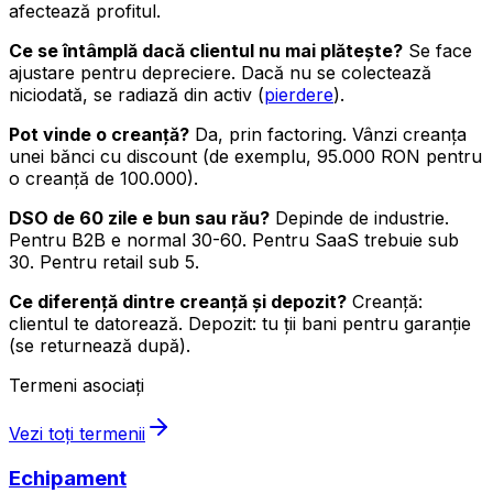
afectează profitul.
Ce se întâmplă dacă clientul nu mai plătește?
Se face
ajustare pentru depreciere. Dacă nu se colectează
niciodată, se radiază din activ (
pierdere
).
Pot vinde o creanță?
Da, prin factoring. Vânzi creanța
unei bănci cu discount (de exemplu, 95.000 RON pentru
o creanță de 100.000).
DSO de 60 zile e bun sau rău?
Depinde de industrie.
Pentru B2B e normal 30-60. Pentru SaaS trebuie sub
30. Pentru retail sub 5.
Ce diferență dintre creanță și depozit?
Creanță:
clientul te datorează. Depozit: tu ții bani pentru garanție
(se returnează după).
Termeni asociați
Vezi toți termenii
Echipament