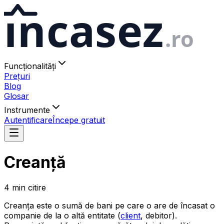
ıncasez
.ro
Funcționalități
Prețuri
Blog
Glosar
Instrumente
Autentificare
Începe gratuit
Creanță
4
min
citire
Creanța este o sumă de bani pe care o are de încasat o
companie de la o altă entitate (
client
, debitor).