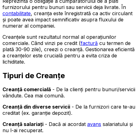
Reprezintă o obligație a cumpărătorului de a plăti
furnizorului pentru bunuri sau servicii deja livrate. În
contabilitate
, creanța este înregistrată ca activ circulant
și poate avea impact semnificativ asupra fluxului de
numerar al companiei.
Creanțele sunt rezultatul normal al operațiunilor
comerciale. Când vinzi pe credit (
factură
cu termen de
plată 30-90 zile), creezi o creanță. Gestionarea eficientă
a creanțelor este crucială pentru a evita criza de
lichiditate.
Tipuri de Creanțe
Creanță comercială
- De la clienți pentru bunuri/servicii
vândute. Cea mai comună.
Creanță din diverse servicii
- De la furnizori care te-au
creditat (ex. garanție depozit).
Creanță salariați
- Dacă ai acordat
avans
salariatului și
nu l-ai recuperat.