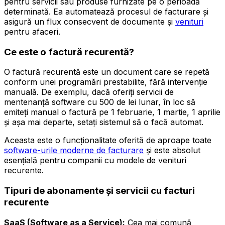
pentru servicii sau produse furnizate pe o perioadă
determinată. Ea automatează procesul de facturare și
asigură un flux consecvent de documente și
venituri
pentru afaceri.
Ce este o factură recurentă?
O factură recurentă este un document care se repetă
conform unei programări prestabilite, fără intervenție
manuală. De exemplu, dacă oferiți servicii de
mentenanță software cu 500 de lei lunar, în loc să
emiteți manual o factură pe 1 februarie, 1 martie, 1 aprilie
și așa mai departe, setați sistemul să o facă automat.
Aceasta este o funcționalitate oferită de aproape toate
software-urile moderne de facturare
și este absolut
esențială pentru companii cu modele de venituri
recurente.
Tipuri de abonamente și servicii cu facturi
recurente
SaaS (Software as a Service):
Cea mai comună