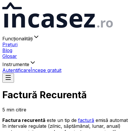
ıncasez
.ro
Funcționalități
Prețuri
Blog
Glosar
Instrumente
Autentificare
Începe gratuit
Factură Recurentă
5
min
citire
Factura recurentă
este un tip de
factură
emisă automat
în intervale regulate (zilnic, săptămânal, lunar, anual)