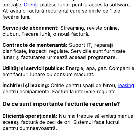
aplicație.
Clienții
plătesc lunar pentru acces la software.
Ați avea o factură recurentă care se emite pe 1 ale
fiecărei luni.
Servicii de abonament:
Streaming, reviste online,
cluburi. Fiecare lună, o nouă factură.
Contracte de mentenanță:
Suport IT, reparații
planificate, inspecții regulate. Serviciile sunt furnizate
lunar și facturarea urmează aceeași programare.
Utilități și servicii publice:
Energie, apă, gaz. Companiile
emit facturi lunare cu consum măsurat.
Închirieri și leasing:
Chirie pentru spații de birou,
leasing
pentru echipamente. Facturi la intervale regulate.
De ce sunt importante facturile recurente?
Eficiență operațională:
Nu mai trebuie să emiteți manual
aceeași factură de zeci de ori. Sistemul face lucrul
pentru dumneavoastră.