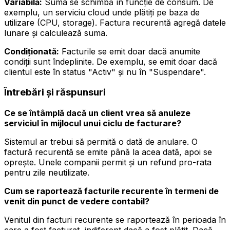
Variabilă:
Suma se schimbă în funcție de consum. De
exemplu, un serviciu cloud unde plătiți pe baza de
utilizare (CPU, storage). Factura recurentă agregă datele
lunare și calculează suma.
Condiționată:
Facturile se emit doar dacă anumite
condiții sunt îndeplinite. De exemplu, se emit doar dacă
clientul este în status "Activ" și nu în "Suspendare".
Întrebări și răspunsuri
Ce se întâmplă dacă un client vrea să anuleze
serviciul în mijlocul unui ciclu de facturare?
Sistemul ar trebui să permită o dată de anulare. O
factură recurentă se emite până la acea dată, apoi se
oprește. Unele companii permit și un refund pro-rata
pentru zile neutilizate.
Cum se raportează facturile recurente în termeni de
venit din punct de vedere contabil?
Venitul din facturi recurente se raportează în perioada în