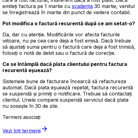
care a fost facturat, indiferent dacă a fost plătit. Dacă
emiteți factura pe 1 martie cu
scadența
30 martie, venitul
se înregistrează în martie din punct de vedere contabil.
Pot modifica o factură recurentă după ce am setat-o?
Da, dar cu atenție. Modificările vor afecta facturile
viitoare, nu pe cea care deja a fost emisă. Dacă trebuie
să ajustați suma pentru o factură care deja a fost trimisă,
folosiți o notă de debit sau o factură de corecție.
Ce se întâmplă dacă plata clientului pentru factura
recurentă eșuează?
Sistemele bune de facturare încearcă să refactureze
automat. Dacă plata eșuează repetat, factura recurentă
se suspendă și primiți o notificare. Trebuie să contactați
clientul. Unele companii suspendă serviciul dacă plata
nu sosește în 30 de zile.
Termeni asociați
Vezi toți termenii