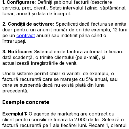
1. Configurare:
Definiți șablonul facturii (descriere
serviciu, preț, client). Setați intervalul (zilnic, săptămânal,
lunar, anual) și data de început.
2. Condiții de activare:
Specificați dacă factura se emite
doar pentru un anumit număr de ori (de exemplu, 12 luni
pe un
contract
anual) sau indefinit până când o
întrerupeți.
3. Notificare:
Sistemul emite factura automat la fiecare
dată scadență, o trimite clientului (pe e-mail), și
actualizează înregistrările de venit.
Unele sisteme permit chiar și variații: de exemplu, o
factură recurentă care se mărește cu 5% anual, sau
care se suspendă dacă nu există plată din luna
precedentă.
Exemple concrete
Exemplul 1:
O agenție de marketing are contract cu
client pentru consiliere lunară la 2.000 de lei. Setează o
factură recurentă pe 1 ale fiecărei luni. Fiecare 1, clientul