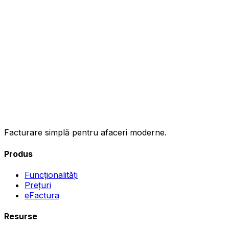
ınc
Facturare simplă pentru afaceri moderne.
Produs
Funcționalități
Prețuri
eFactura
Resurse