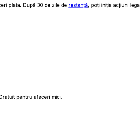
 ceri plata. După 30 de zile de
restanță
, poți iniția acțiuni lega
ratuit pentru afaceri mici.