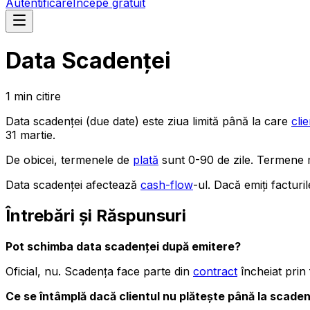
Autentificare
Începe gratuit
Data Scadenței
1
min
citire
Data scadenței (due date) este ziua limită până la care
clie
31 martie.
De obicei, termenele de
plată
sunt 0-90 de zile. Termene m
Data scadenței afectează
cash-flow
-ul. Dacă emiți facturi
Întrebări și Răspunsuri
Pot schimba data scadenței după emitere?
Oficial, nu. Scadența face parte din
contract
încheiat prin 
Ce se întâmplă dacă clientul nu plătește până la scade