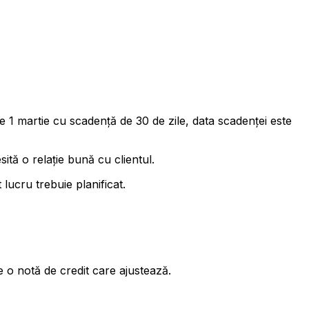
pe 1 martie cu scadență de 30 de zile, data scadenței este
sită o relație bună cu clientul.
 lucru trebuie planificat.
te o notă de credit care ajustează.