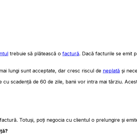
ntul
trebuie să plătească o
factură
. Dacă facturile se emit 
ai lungi sunt acceptate, dar cresc riscul de
neplată
și nece
le cu scadență de 60 de zile, banii vor intra mai târziu. Acest
factură. Totuși, poți negocia cu clientul o prelungire și emi
nță?