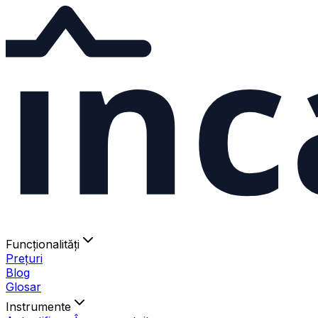
ınc
Funcționalități
Prețuri
Blog
Glosar
Instrumente