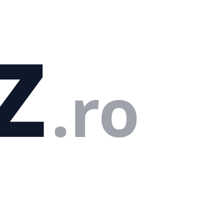
z
.ro