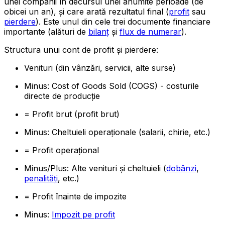
unei companii în decursul unei anumite perioade (de
obicei un an), și care arată rezultatul final (
profit
sau
pierdere
). Este unul din cele trei documente financiare
importante (alături de
bilanț
și
flux de numerar
).
Structura unui cont de profit și pierdere:
Venituri (din vânzări, servicii, alte surse)
Minus: Cost of Goods Sold (COGS) - costurile
directe de producție
= Profit brut (profit brut)
Minus: Cheltuieli operaționale (salarii, chirie, etc.)
= Profit operațional
Minus/Plus: Alte venituri și cheltuieli (
dobânzi
,
penalități
, etc.)
= Profit înainte de impozite
Minus:
Impozit pe profit