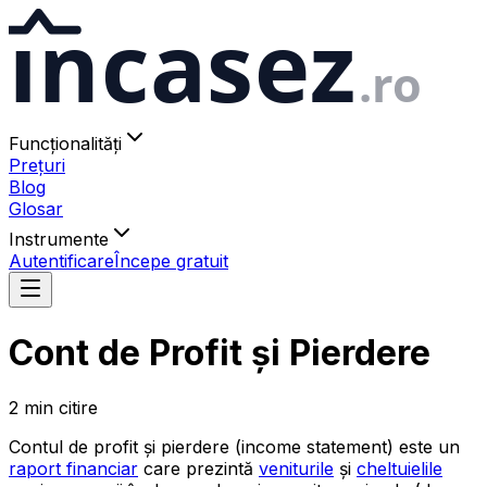
ıncasez
.ro
Funcționalități
Prețuri
Blog
Glosar
Instrumente
Autentificare
Începe gratuit
Cont de Profit și Pierdere
2
min
citire
Contul de profit și pierdere (income statement) este un
raport financiar
care prezintă
veniturile
și
cheltuielile