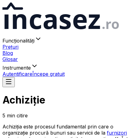
ıncasez
.ro
Funcționalități
Prețuri
Blog
Glosar
Instrumente
Autentificare
Începe gratuit
Achiziție
5
min
citire
Achiziția este procesul fundamental prin care o
organizație procură bunuri sau servicii de la
furnizori