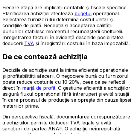
Fiecare etapă are implicații contabile și fiscale specifice.
Planificarea achiziției afectează
bugetul
operațional.
Selectarea furnizorului determină costul unitar și
condițiile de plată. Recepția și acceptarea calității
bunurilor stabilesc momentul recunoașterii cheltuielii.
Înregistrarea facturii în evidență deschide posibilitatea
deducerii
TVA
și înregistrării costului în baza impozabilă.
De ce contează achiziția
Deciziile de achiziție sunt la inima eficienței operaționale
și profitabilității afacerii. O negociere bună cu furnizorul
poate reduce costurile cu 10-20%, ceea ce se reflectă
direct în
marjă de profit
. O gestiune eficientă a achizițiilor
asigură fluxul operațional fără întreruperi și evită situații
în care procesul de producție se oprește din cauza lipsei
materiilor prime.
Din perspectiva fiscală, documentarea corespunzătoare
a achizițiilor permite deduceri TVA legale și evită
sancțiuni din partea ANAF. O achiziție neînregistrată