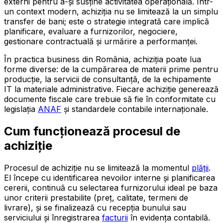
externi pentru a-și susține activitatea operațională. Într-
un context modern, achiziția nu se limitează la un simplu
transfer de bani; este o strategie integrată care implică
planificare, evaluare a furnizorilor, negociere,
gestionare contractuală și urmărire a performanței.
În practica business din România, achiziția poate lua
forme diverse: de la cumpărarea de materii prime pentru
producție, la servicii de consultanță, de la echipamente
IT la materiale administrative. Fiecare achiziție generează
documente fiscale care trebuie să fie în conformitate cu
legislația
ANAF
și standardele contabile internaționale.
Cum funcționează procesul de
achiziție
Procesul de achiziție nu se limitează la momentul
plății
.
El începe cu identificarea nevoilor interne și planificarea
cererii, continuă cu selectarea furnizorului ideal pe baza
unor criterii prestabilite (preț, calitate, termeni de
livrare), și se finalizează cu recepția bunului sau
serviciului și înregistrarea
facturii
în evidența contabilă.