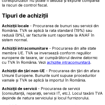
corespunzător nu poate fi dedusă și expune compania
la riscuri de control fiscal.
Tipuri de achiziții
Achiziții locale
- Procurarea de bunuri sau servicii din
România. TVA se aplică la rata standard (19%) sau
redusă (9%), iar facturile sunt raportate la ANAF în
sistem normal.
Achiziții intracomunitare
- Procurarea din alte state
membre UE. TVA se inversează conform regulilor
europene de taxare, iar cumpărătorul devine datornic
cu TVA în România. Vezi
achiziție intracomunitară
.
Achiziții din țări non-UE
- Procurarea din țări din afara
Uniunii Europene. Bunurile sunt supuse procedurilor
vamale și TVA se aplică la importul în România.
Achiziții de servicii
- Procurarea de servicii
(consultanță, reparații, servicii IT, etc.). Locul taxării TVA
depinde de natura serviciului și locul furnizorului.