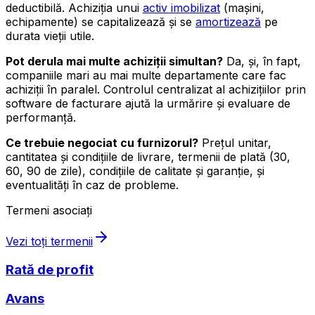
deductibilă. Achiziția unui
activ imobilizat
(mașini,
echipamente) se capitalizează și se
amortizează
pe
durata vieții utile.
Pot derula mai multe achiziții simultan?
Da, și, în fapt,
companiile mari au mai multe departamente care fac
achiziții în paralel. Controlul centralizat al achizițiilor prin
software de facturare ajută la urmărire și evaluare de
performanță.
Ce trebuie negociat cu furnizorul?
Prețul unitar,
cantitatea și condițiile de livrare, termenii de plată (30,
60, 90 de zile), condițiile de calitate și garanție, și
eventualități în caz de probleme.
Termeni asociați
Vezi toți termenii
Rată de profit
Avans