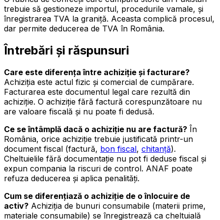
trebuie să gestioneze importul, procedurile vamale, și
înregistrarea TVA la graniță. Aceasta complică procesul,
dar permite deducerea de TVA în România.
Întrebări și răspunsuri
Care este diferența între achiziție și facturare?
Achiziția este actul fizic și comercial de cumpărare.
Facturarea este documentul legal care rezultă din
achiziție. O achiziție fără factură corespunzătoare nu
are valoare fiscală și nu poate fi dedusă.
Ce se întâmplă dacă o achiziție nu are factură?
În
România, orice achiziție trebuie justificată printr-un
document fiscal (factură,
bon fiscal
,
chitanță
).
Cheltuielile fără documentație nu pot fi deduse fiscal și
expun compania la riscuri de control. ANAF poate
refuza deducerea și aplica penalități.
Cum se diferențiază o achiziție de o înlocuire de
activ?
Achiziția de bunuri consumabile (materii prime,
materiale consumabile) se înregistrează ca cheltuială