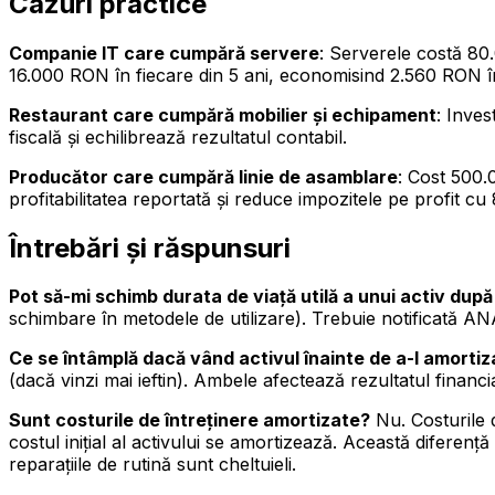
Cazuri practice
Companie IT care cumpără servere
: Serverele costă 80
16.000 RON în fiecare din 5 ani, economisind 2.560 RON în
Restaurant care cumpără mobilier și echipament
: Inves
fiscală și echilibrează rezultatul contabil.
Producător care cumpără linie de asamblare
: Cost 500.
profitabilitatea reportată și reduce impozitele pe profit c
Întrebări și răspunsuri
Pot să-mi schimb durata de viață utilă a unui activ după 
schimbare în metodele de utilizare). Trebuie notificată ANA
Ce se întâmplă dacă vând activul înainte de a-l amorti
(dacă vinzi mai ieftin). Ambele afectează rezultatul financiar
Sunt costurile de întreținere amortizate?
Nu. Costurile d
costul inițial al activului se amortizează. Această diferenț
reparațiile de rutină sunt cheltuieli.