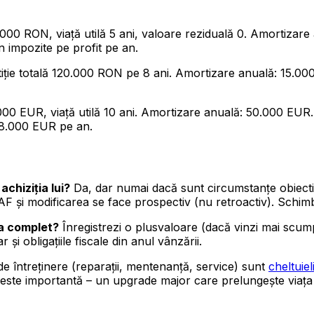
.000 RON, viață utilă 5 ani, valoare reziduală 0. Amortiza
 impozite pe profit pe an.
tiție totală 120.000 RON pe 8 ani. Amortizare anuală: 15.00
000 EUR, viață utilă 10 ani. Amortizare anuală: 50.000 EUR.
u 8.000 EUR pe an.
achiziția lui?
Da, dar numai dacă sunt circumstanțe obiecti
F și modificarea se face prospectiv (nu retroactiv). Schimba
za complet?
Înregistrezi o plusvaloare (dacă vinzi mai scu
 și obligațiile fiscale din anul vânzării.
e întreținere (reparații, mentenanță, service) sunt
cheltuiel
ă este importantă – un upgrade major care prelungește viața ut