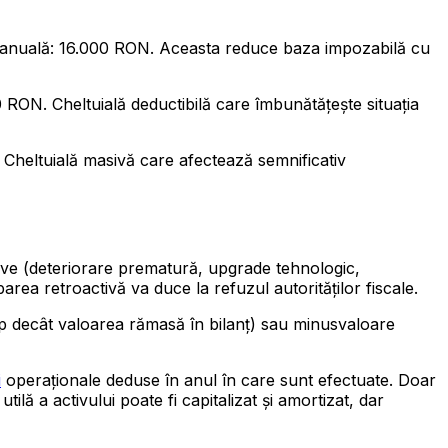
re anuală: 16.000 RON. Aceasta reduce baza impozabilă cu
0 RON. Cheltuială deductibilă care îmbunătățește situația
 Cheltuială masivă care afectează semnificativ
ve (deteriorare prematură, upgrade tehnologic,
rea retroactivă va duce la refuzul autorităților fiscale.
mp decât valoarea rămasă în bilanț) sau minusvaloare
i
operaționale deduse în anul în care sunt efectuate. Doar
ilă a activului poate fi capitalizat și amortizat, dar