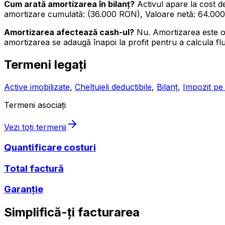
Cum arată amortizarea în bilanț?
Activul apare la cost 
amortizare cumulată: (36.000 RON), Valoare netă: 64.00
Amortizarea afectează cash-ul?
Nu. Amortizarea este o 
amortizarea se adaugă înapoi la profit pentru a calcula fl
Termeni legați
Active imobilizate
,
Cheltuieli deductibile
,
Bilanț
,
Impozit pe 
Termeni asociați
Vezi toți termenii
Quantificare costuri
Total factură
Garanție
Simplifică-ți facturarea