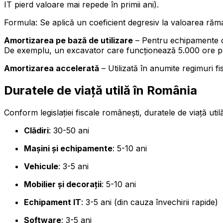
IT pierd valoare mai repede în primii ani).
Formula: Se aplică un coeficient degresiv la valoarea răma
Amortizarea pe bază de utilizare
– Pentru echipamente de
De exemplu, un excavator care funcționează 5.000 ore pe
Amortizarea accelerată
– Utilizată în anumite regimuri fis
Duratele de viață utilă în România
Conform legislației fiscale românești, duratele de viață uti
Clădiri
: 30-50 ani
Mașini și echipamente
: 5-10 ani
Vehicule
: 3-5 ani
Mobilier și decorații
: 5-10 ani
Echipament IT
: 3-5 ani (din cauza învechirii rapide)
Software
: 3-5 ani