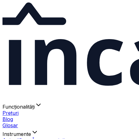
ınc
Funcționalități
Prețuri
Blog
Glosar
Instrumente