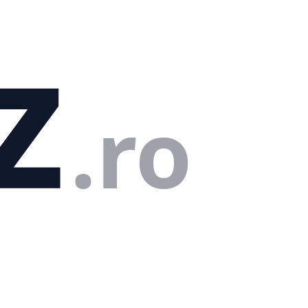
z
.ro