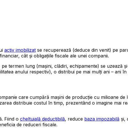
ui
activ imobilizat
se recuperează (deduce din venit) pe parcu
financiar, cât și obligațiile fiscale ale unei companii.
 pe termen lung (mașini, clădiri, echipamente) se uzează și-
bilitatea anului respectiv), o distribui pe mai mulți ani – ani
O companie care cumpără mașini de producție cu milioane de le
area distribuie costul în timp, prezentând o imagine mai reali
ă. Fiind o
cheltuială deductibilă
, reduce
baza impozabilă
și, 
eneficia de reduceri fiscale.