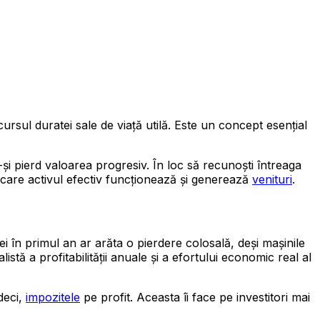
rsul duratei sale de viață utilă. Este un concept esențial
și pierd valoarea progresiv. În loc să recunoști întreaga
 în care activul efectiv funcționează și generează
venituri
.
i în primul an ar arăta o pierdere colosală, deși mașinile
stă a profitabilității anuale și a efortului economic real al
deci,
impozitele
pe profit. Aceasta îi face pe investitori mai