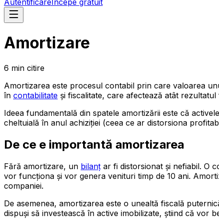
Autentificare
Începe gratuit
Amortizare
6
min
citire
Amortizarea este procesul contabil prin care valoarea un
în
contabilitate
și fiscalitate, care afectează atât rezultatul 
Ideea fundamentală din spatele amortizării este că activele
cheltuială în anul achiziției (ceea ce ar distorsiona profita
De ce e importantă amortizarea
Fără amortizare, un
bilanț
ar fi distorsionat și nefiabil. 
vor funcționa și vor genera venituri timp de 10 ani. Amortiz
companiei.
De asemenea, amortizarea este o unealtă fiscală puternic
dispuși să investească în active imobilizate, știind că vor b