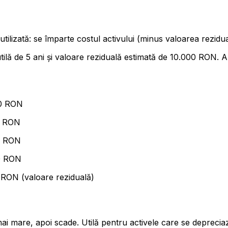
tilizată: se împarte costul activului (minus valoarea rezidua
lă de 5 ani și valoare reziduală estimată de 10.000 RON. 
00 RON
00 RON
00 RON
00 RON
0 RON (valoare reziduală)
mai mare, apoi scade. Utilă pentru activele care se depreciaz