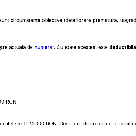
unt circumstanțe obiective (deteriorare prematură, upgrade 
șire actuală de
numerar
. Cu toate acestea, este
deductibilă
000 RON
pozitele ar fi 24.000 RON. Deci, amortizarea a economisit 