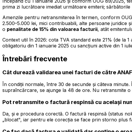
Începând cu 1 ianuarie 2026 și conform OUG 89/2025, te
prima zi lucrătoare imediat următoare emiterii; sărbătoril
Amenzile pentru netransmiterea în termen, conform OUG 120/
2.500–5.000 lei, mici contribuabili, alte persoane juridice 
o
penalitate de 15% din valoarea facturii
, atât emitentul
Context util în 2026: cota TVA standard este 21% (de la 1 
obligatoriu din 1 ianuarie 2025 cu sancțiuni active din 1 iul
Întrebări frecvente
Cât durează validarea unei facturi de către ANA
În condiții normale, între 30 de secunde și câteva minute. 
supraîncărcare, se ajunge la 48 de ore. Nu retransmite o f
Pot retransmite o factură respinsă cu același n
Da, și e procedura corectă. O factură respinsă (status n
„blocat", iar pentru ele corecția se face prin storno plus
Ce fac dacă factura e validată dar conține o eroar