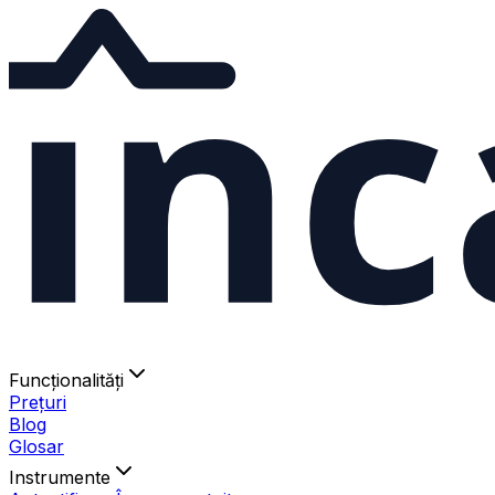
ınc
Funcționalități
Prețuri
Blog
Glosar
Instrumente