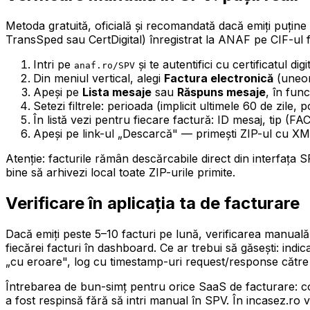
Metoda gratuită, oficială și recomandată dacă emiți puține f
TransSped sau CertDigital) înregistrat la ANAF pe CIF-ul fi
Intri pe
și te autentifici cu certificatul digit
anaf.ro/SPV
Din meniul vertical, alegi
Factura electronică
(uneor
Apeși pe
Lista mesaje
sau
Răspuns mesaje
, în func
Setezi filtrele: perioada (implicit ultimele 60 de zile,
În listă vezi pentru fiecare factură: ID mesaj, ti
Apeși pe link-ul „Descarcă" — primești ZIP-ul cu XML-
Atenție: facturile rămân descărcabile direct din interfața
bine să arhivezi local toate ZIP-urile primite.
Verificare în aplicația ta de facturare
Dacă emiți peste 5–10 facturi pe lună, verificarea manual
fiecărei facturi în dashboard. Ce ar trebui să găsești: ind
„cu eroare", log cu timestamp-uri request/response către A
Întrebarea de bun-simț pentru orice SaaS de facturare: co
a fost respinsă fără să intri manual în SPV. În incasez.ro 