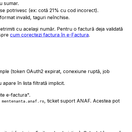
sau sumar.
 se potrivesc (ex: cotă 21% cu cod incorect).
format invalid, taguri neînchise.
etrimiti cu același număr. Pentru o factură deja validată
espre
cum corectezi factura în e-Factura
.
ntâmple (token OAuth2 expirat, conexiune ruptă, job
are în lista filtrată implicit.
te e-factura".
n
, ticket suport ANAF. Acestea pot
mentenanta.anaf.ro