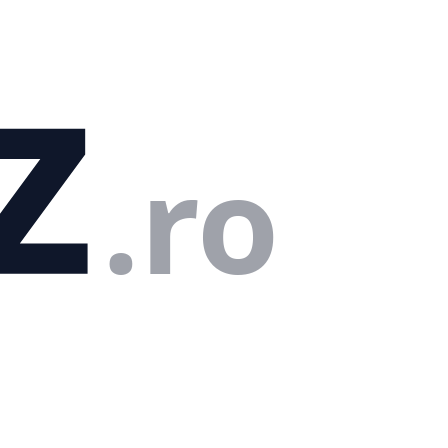
z
.ro