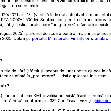
rmenul de transmitere este de
5 zile lucrătoare
de la data e
e legale nu se numără.
2021 art. 13² (verifică în textul actualizat la momentul con
și PFA 1.000–2.500 lei. Suplimentar, pentru netransmiterea to
ui, cât și destinatarului care înregistrează o factură inexist
august 2025), plafonul de scutire pentru micile întreprinder
ie 2025. Detalii pe
portalul Ministerului Finanțelor
și
anaf.ro
.
F?
În zile de vârf (sfârșit și început de lună) poate ajunge la 
actură aflată în „prelucrare" — riști duplicarea în sistem.
umăr?
ok) sau cu schema XML invalidă nu există fiscal — numărul 
 factură nouă, conform art. 330 Cod Fiscal. Vezi și
ghidul de 
e semantică (preț greșit, CIF greșit care a trecut 