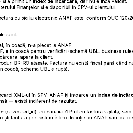
și a primit un
index de încărcare
, dar nu e încă validat.
sterului Finanțelor și e disponibil în SPV-ul clientului.
factura cu sigiliu electronic ANAF este, conform OUG 120/202
ale sunt:
l, în coadă; n-a plecat la ANAF.
 e în coadă pentru verificări (schemă UBL, business rule
scărcare, apare la client.
coduri BR-RO atașate. Factura nu există fiscal până când nu 
 în coadă, schema UBL e ruptă.
 încarci XML-ul în SPV, ANAF îți întoarce un
index de încăr
nsă — există indiferent de rezultat.
re
(download_id), cu care iei ZIP-ul cu factura sigilată, s
ești factura prin sistem într-o discuție cu ANAF sau cu clie