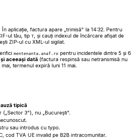
n aplicație, factura apare „trimisă" la 14:32. Pentru
CIF-ul tău, tip
, și cauți indexul de încărcare afișat de
T
ti ZIP-ul cu XML-ul sigilat.
rifici
pentru incidentele dintre 5 și 6
mentenanta.anaf.ro
 și aceeași dată
(factura respinsă sau netransmisă nu
 mai, termenul expiră luni 11 mai.
auză tipică
 („Sector 3"), nu „București".
necunoscut.
istru sau introdus cu typo.
C, cod TVA UE invalid pe B2B intracomunitar.