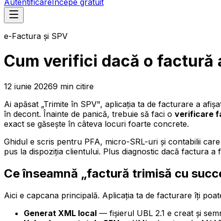
Autentificare
Începe gratuit
e-Factura și SPV
Cum verifici dacă o factură 
12 iunie 2026
9
min
citire
Ai apăsat „Trimite în SPV", aplicația ta de facturare a afi
în decont. Înainte de panică, trebuie să faci o
verificare 
exact se găsește în câteva locuri foarte concrete.
Ghidul e scris pentru PFA, micro-SRL-uri și contabilii care
pus la dispoziția clientului. Plus diagnostic dacă factura 
Ce înseamnă „factură trimisă cu succ
Aici e capcana principală. Aplicația ta de facturare îți po
Generat XML local
— fișierul UBL 2.1 e creat și se