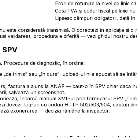
Erori de rotunjire la nivel de linie 
Cota TVA și codul fiscal pe linie nu
Lipsesc câmpuri obligatorii, dată în 
u este considerată transmisă. O corectezi în aplicație și o r
otuși validarea), procedura e diferită — vezi ghidul nostru d
n SPV
. Procedura de diagnostic, în ordine:
că e „de trimis" sau „în curs", upload-ul n-a apucat să se î
tors, factura a ajuns la ANAF — caut-o în SPV chiar dacă nu ap
ării; salvează un screenshot.
ționează, încarcă manual XML-ul prin formularul SPV „Trimi
trezi dovezi: log-uri cu coduri HTTP 502/503/504, capturi di
tează exonerarea — decizia rămâne la inspector.