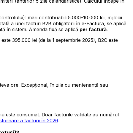
miterii (anterior 5 zile calendaristice). Calculul începe în
trolului): mari contribuabili 5.000–10.000 lei, mijlocii
tală a unei facturi B2B obligatorii în e-Factura, se aplică
entă în sistem. Amenda fixă se aplică
per factură
.
i este 395.000 lei (de la 1 septembrie 2025), B2C este
câteva ore. Excepțional, în zile cu mentenanță sau
nu este consumat. Doar facturile validate au numărul
stornare a facturii în 2026
.
totuși)?