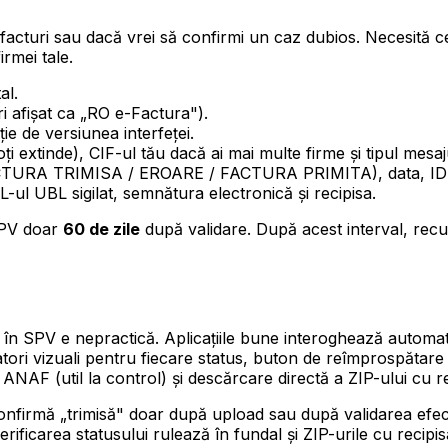
acturi sau dacă vrei să confirmi un caz dubios. Necesită certi
rmei tale.
al.
i afișat ca „RO e-Factura").
ție de versiunea interfeței.
 poți extinde), CIF-ul tău dacă ai mai multe firme și tipul mes
p (FACTURA TRIMISA / EROARE / FACTURA PRIMITA), data, ID d
ul UBL sigilat, semnătura electronică și recipisa.
 SPV doar
60 de zile
după validare. După acest interval, rec
ă în SPV e nepractică. Aplicațiile bune interoghează automa
icatori vizuali pentru fiecare status, buton de reîmprospătar
NAF (util la control) și descărcare directă a ZIP-ului cu re
nfirmă „trimisă" doar după upload sau după validarea efecti
verificarea statusului rulează în fundal și ZIP-urile cu reci