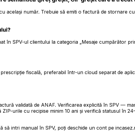
cu același număr. Trebuie să emiti o factură de stornare cu 
lui?
t în SPV-ul clientului la categoria „Mesaje cumpărător primit
prescripție fiscală, preferabil într-un cloud separat de apl
factură validată de ANAF. Verificarea explicită în SPV — man
ZIP-urile cu recipise minim 10 ani și verifică statusul în 24
ră să intri manual în SPV, poți deschide un cont pe incasez.ro