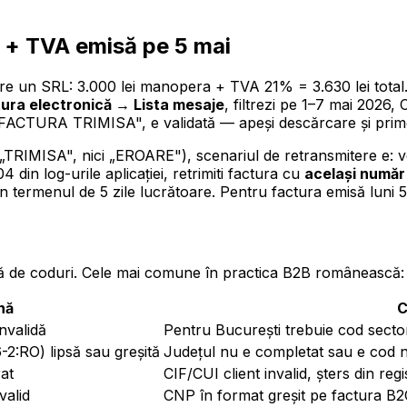
i + TVA emisă pe 5 mai
re un SRL: 3.000 lei manopera + TVA 21% = 3.630 lei total. Î
ura electronică → Lista mesaje
, filtrezi pe 1–7 mai 2026, 
 „FACTURA TRIMISA", e validată — apeși descărcare și primeș
TRIMISA", nici „EROARE"), scenariul de retransmitere e: ve
din log-urile aplicației, retrimiti factura cu
același număr
în termenul de 5 zile lucrătoare. Pentru factura emisă luni 5
stă de coduri. Cele mai comune în practica B2B românească:
nă
C
nvalidă
Pentru București trebuie cod sector
-2:RO) lipsă sau greșită
Județul nu e completat sau e cod 
at
CIF/CUI client invalid, șters din reg
valid
CNP în format greșit pe factura B2