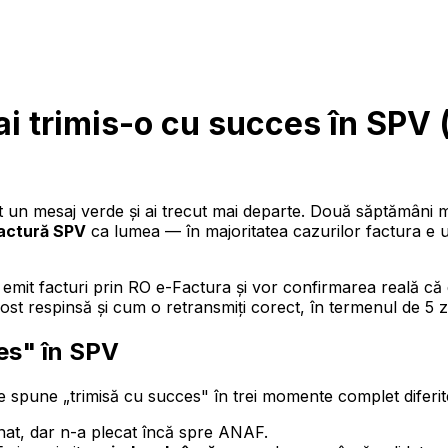
ai trimis-o cu succes în SPV (
șat un mesaj verde și ai trecut mai departe. Două săptămâni 
factură SPV
ca lumea — în majoritatea cazurilor factura e u
 emit facturi prin RO e-Factura și vor confirmarea reală că 
a fost respinsă și cum o retransmiți corect, în termenul de 5
es" în SPV
ate spune „trimisă cu succes" în trei momente complet diferit
mnat, dar n-a plecat încă spre ANAF.