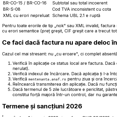
BR-CO-15 / BR-CO-16
Subtotal sau total incoerent
BR-S-08
Cod TVA inconsistent cu cota
XML cu erori nepreluat
Schema UBL 2.1 e ruptă
Pentru toate erorile de tip „nok" sau XML invalid, factura n
cu erori semantice (preț greșit, CIF greșit care a trecut t
Ce faci dacă factura nu apare deloc î
Cazul cel mai stresant: nu „cu eroare", ci complet absentă
Verifică în aplicație ce status local are factura. Da
nerulat).
Verifică indexul de încărcare. Dacă aplicația ți l-a în
Verifică
pentru ziua și ora încerc
mentenanta.anaf.ro
Reîncearcă transmiterea din aplicație. Dacă nu func
Dacă termenul de 5 zile lucrătoare e periclitat, păs
constitui forță majoră într-un control, dar nu garan
Termene și sancțiuni 2026