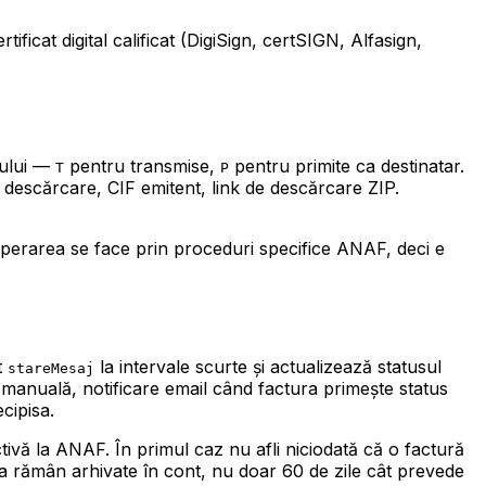
ficat digital calificat (DigiSign, certSIGN, Alfasign,
ajului —
pentru transmise,
pentru primite ca destinatar.
T
P
escărcare, CIF emitent, link de descărcare ZIP.
uperarea se face prin proceduri specifice ANAF, deci e
t
la intervale scurte și actualizează statusul
stareMesaj
e manuală, notificare email când factura primește status
cipisa.
vă la ANAF. În primul caz nu afli niciodată că o factură
pisa rămân arhivate în cont, nu doar 60 de zile cât prevede