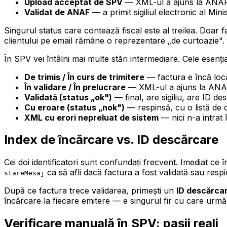
Upload acceptat de SPV
— XML-ul a ajuns la ANAF 
Validat de ANAF
— a primit sigiliul electronic al Mini
Singurul status care contează fiscal este al treilea. Doar 
clientului pe email rămâne o reprezentare „de curtoazie".
În SPV vei întâlni mai multe stări intermediare. Cele esenți
De trimis / În curs de trimitere
— factura e încă loca
În validare / În prelucrare
— XML-ul a ajuns la ANAF,
Validată (status „ok")
— final, are sigiliu, are ID de
Cu eroare (status „nok")
— respinsă, cu o listă de 
XML cu erori nepreluat de sistem
— nici n-a intrat
Index de încărcare vs. ID descărcare
Cei doi identificatori sunt confundați frecvent. Imediat ce
ca să afli dacă factura a fost validată sau respi
stareMesaj
După ce factura trece validarea, primești un
ID descărca
încărcare la fiecare emitere — e singurul fir cu care urmăr
Verificare manuală în SPV: pașii reali