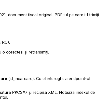
1, document fiscal original. PDF-ul pe care i-l trimiți
s RO).
o corectezi și retransmiți.
care
(id_incarcare). Cu el interoghezi endpoint-ul
emnătura PKCS#7 și recipisa XML. Notează indexul de
ntul.