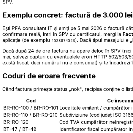
SPV.
Exemplu concret: factură de 3.000 le
Ești PFA consultant IT și emiți pe 5 mai 2026 o factură căt
confirmare reală, intri în SPV cu certificatul, mergi la
Fact
aplicație (de exemplu
). Dacă tipul mesajului e
4523874523
Dacă după 24 de ore factura nu apare deloc în SPV (nici „
mai, salvezi capturi cu eventualele erori HTTP 502/503/504 
există fiscal, deci numărul nu e consumat) și te încadrezi 
Coduri de eroare frecvente
Când factura primește status „nok", recipisa conține o li
Cod
Ce înseam
BR-RO-100 / BR-RO-101
Localitate emitent / cumpărător i
BR-RO-110 / BR-RO-210
Subdiviziune (cod județ ISO 3166
BR-RO-120
Cod TVA cumpărător neînregistr
BT-47 / BT-48
Identificator fiscal cumpărător in