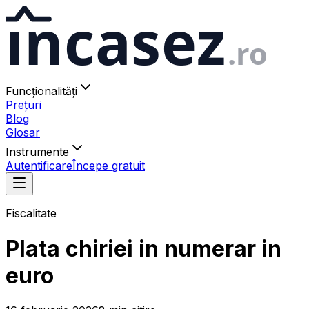
ıncasez
.ro
Funcționalități
Prețuri
Blog
Glosar
Instrumente
Autentificare
Începe gratuit
Fiscalitate
Plata chiriei in numerar in
euro