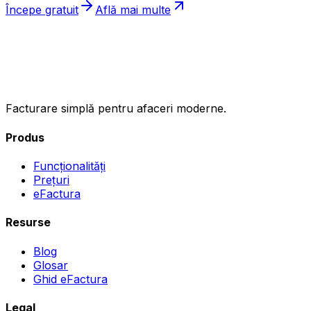
Începe gratuit
Află mai multe
ıncasez
.ro
Facturare simplă pentru afaceri moderne.
Produs
Funcționalități
Prețuri
eFactura
Resurse
Blog
Glosar
Ghid eFactura
Legal