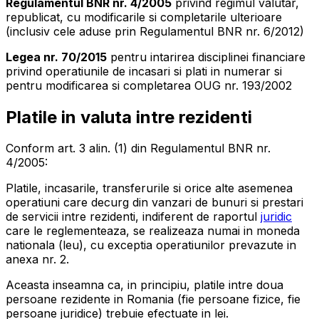
Regulamentul BNR nr. 4/2005
privind regimul valutar,
republicat, cu modificarile si completarile ulterioare
(inclusiv cele aduse prin Regulamentul BNR nr. 6/2012)
Legea nr. 70/2015
pentru intarirea disciplinei financiare
privind operatiunile de incasari si plati in numerar si
pentru modificarea si completarea OUG nr. 193/2002
Platile in valuta intre rezidenti
Conform art. 3 alin. (1) din Regulamentul BNR nr.
4/2005:
Platile, incasarile, transferurile si orice alte asemenea
operatiuni care decurg din vanzari de bunuri si prestari
de servicii intre rezidenti, indiferent de raportul
juridic
care le reglementeaza, se realizeaza numai in moneda
nationala (leu), cu exceptia operatiunilor prevazute in
anexa nr. 2.
Aceasta inseamna ca, in principiu, platile intre doua
persoane rezidente in Romania (fie persoane fizice, fie
persoane juridice) trebuie efectuate in lei.