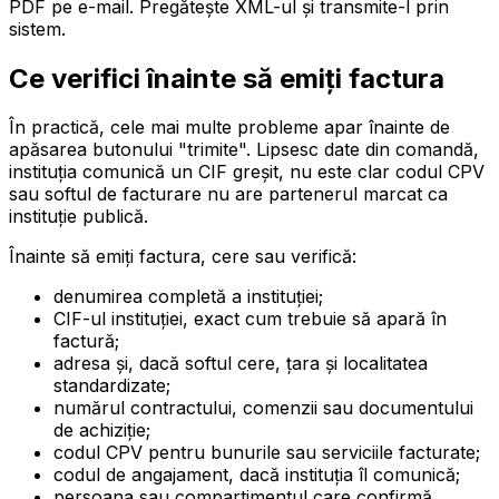
PDF pe e-mail. Pregătește XML-ul și transmite-l prin
sistem.
Ce verifici înainte să emiți factura
În practică, cele mai multe probleme apar înainte de
apăsarea butonului "trimite". Lipsesc date din comandă,
instituția comunică un CIF greșit, nu este clar codul CPV
sau softul de facturare nu are partenerul marcat ca
instituție publică.
Înainte să emiți factura, cere sau verifică:
denumirea completă a instituției;
CIF-ul instituției, exact cum trebuie să apară în
factură;
adresa și, dacă softul cere, țara și localitatea
standardizate;
numărul contractului, comenzii sau documentului
de achiziție;
codul CPV pentru bunurile sau serviciile facturate;
codul de angajament, dacă instituția îl comunică;
persoana sau compartimentul care confirmă