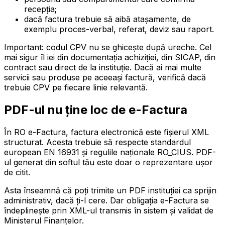
recepția;
dacă factura trebuie să aibă atașamente, de
exemplu proces-verbal, referat, deviz sau raport.
Important: codul CPV nu se ghicește după ureche. Cel
mai sigur îl iei din documentația achiziției, din SICAP, din
contract sau direct de la instituție. Dacă ai mai multe
servicii sau produse pe aceeași factură, verifică dacă
trebuie CPV pe fiecare linie relevantă.
PDF-ul nu ține loc de e-Factura
În RO e-Factura, factura electronică este fișierul XML
structurat. Acesta trebuie să respecte standardul
european EN 16931 și regulile naționale RO_CIUS. PDF-
ul generat din softul tău este doar o reprezentare ușor
de citit.
Asta înseamnă că poți trimite un PDF instituției ca sprijin
administrativ, dacă ți-l cere. Dar obligația e-Factura se
îndeplinește prin XML-ul transmis în sistem și validat de
Ministerul Finanțelor.