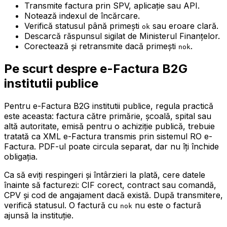
Transmite factura prin SPV, aplicație sau API.
Notează indexul de încărcare.
Verifică statusul până primești
sau eroare clară.
ok
Descarcă răspunsul sigilat de Ministerul Finanțelor.
Corectează și retransmite dacă primești
.
nok
Pe scurt despre e-Factura B2G
institutii publice
Pentru e-Factura B2G institutii publice, regula practică
este aceasta: factura către primărie, școală, spital sau
altă autoritate, emisă pentru o achiziție publică, trebuie
tratată ca XML e-Factura transmis prin sistemul RO e-
Factura. PDF-ul poate circula separat, dar nu îți închide
obligația.
Ca să eviți respingeri și întârzieri la plată, cere datele
înainte să facturezi: CIF corect, contract sau comandă,
CPV și cod de angajament dacă există. După transmitere,
verifică statusul. O factură cu
nu este o factură
nok
ajunsă la instituție.