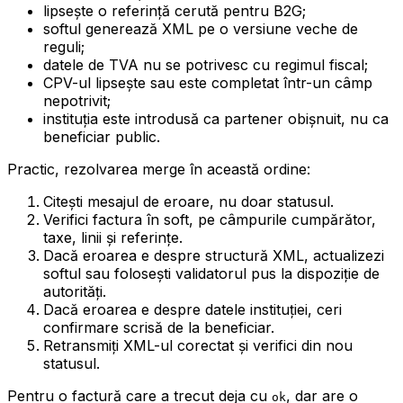
lipsește o referință cerută pentru B2G;
softul generează XML pe o versiune veche de
reguli;
datele de TVA nu se potrivesc cu regimul fiscal;
CPV-ul lipsește sau este completat într-un câmp
nepotrivit;
instituția este introdusă ca partener obișnuit, nu ca
beneficiar public.
Practic, rezolvarea merge în această ordine:
Citești mesajul de eroare, nu doar statusul.
Verifici factura în soft, pe câmpurile cumpărător,
taxe, linii și referințe.
Dacă eroarea e despre structură XML, actualizezi
softul sau folosești validatorul pus la dispoziție de
autorități.
Dacă eroarea e despre datele instituției, ceri
confirmare scrisă de la beneficiar.
Retransmiți XML-ul corectat și verifici din nou
statusul.
Pentru o factură care a trecut deja cu
, dar are o
ok