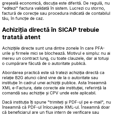
greșeală economică, discuția este diferită. De regulă, nu
"editezi" factura validată în sistem. Lucrezi cu storno,
factură de corecție sau procedura indicată de contabilul
tău, în funcție de caz.
Achiziția directă în SICAP trebuie
tratată atent
Achizițiile directe sunt una dintre zonele în care PFA-
urile și firmele mici se blochează. Motivul e simplu: nu ai
mereu un contract lung, cu toate clauzele, dar ai totuși
o cumpărare făcută de o autoritate publică.
Abordarea practică este să tratezi achiziția directă ca
relație B2G atunci când vine de la o autoritate sau
instituție în cadrul unei achiziții publice. Asta înseamnă
XML e-Factura, date corecte ale instituției, referință la
comandă sau achiziție și CPV unde este aplicabil.
Dacă instituția îți spune "trimiteți și PDF-ul pe e-mail", nu
înseamnă că PDF-ul înlocuiește XML-ul. Înseamnă doar
că beneficiarul are un flux intern de verificare sau