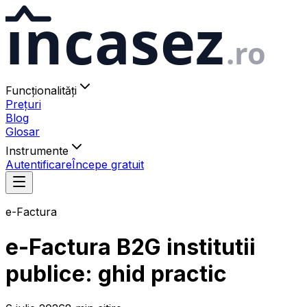
ıncasez
.ro
Funcționalități
Prețuri
Blog
Glosar
Instrumente
Autentificare
Începe gratuit
e-Factura
e-Factura B2G institutii
publice: ghid practic