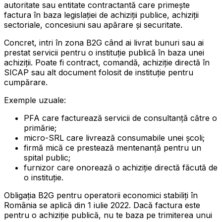
autoritate sau entitate contractantă care primește
factura în baza legislației de achiziții publice, achiziții
sectoriale, concesiuni sau apărare și securitate.
Concret, intri în zona B2G când ai livrat bunuri sau ai
prestat servicii pentru o instituție publică în baza unei
achiziții. Poate fi contract, comandă, achiziție directă în
SICAP sau alt document folosit de instituție pentru
cumpărare.
Exemple uzuale:
PFA care facturează servicii de consultanță către o
primărie;
micro-SRL care livrează consumabile unei școli;
firmă mică ce prestează mentenanță pentru un
spital public;
furnizor care onorează o achiziție directă făcută de
o instituție.
Obligația B2G pentru operatorii economici stabiliți în
România se aplică din 1 iulie 2022. Dacă factura este
pentru o achiziție publică, nu te baza pe trimiterea unui