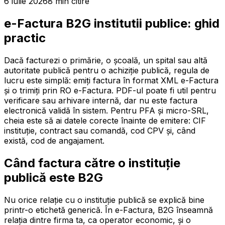
6 iulie 2026
8
min
citire
e-Factura B2G institutii publice: ghid
practic
Dacă facturezi o primărie, o școală, un spital sau altă
autoritate publică pentru o achiziție publică, regula de
lucru este simplă: emiți factura în format XML e-Factura
și o trimiți prin RO e-Factura. PDF-ul poate fi util pentru
verificare sau arhivare internă, dar nu este factura
electronică validă în sistem. Pentru PFA și micro-SRL,
cheia este să ai datele corecte înainte de emitere: CIF
instituție, contract sau comandă, cod CPV și, când
există, cod de angajament.
Când factura către o instituție
publică este B2G
Nu orice relație cu o instituție publică se explică bine
printr-o etichetă generică. În e-Factura, B2G înseamnă
relația dintre firma ta, ca operator economic, și o