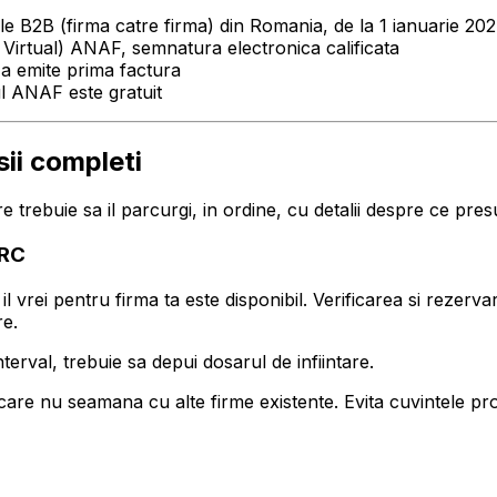
ile B2B (firma catre firma) din Romania, de la 1 ianuarie 20
 Virtual) ANAF, semnatura electronica calificata
 a emite prima factura
ul ANAF este gratuit
sii completi
 trebuie sa il parcurgi, in ordine, cu detalii despre ce pre
NRC
l vrei pentru firma ta este disponibil. Verificarea si rezerv
re.
interval, trebuie sa depui dosarul de infiintare.
care nu seamana cu alte firme existente. Evita cuvintele p