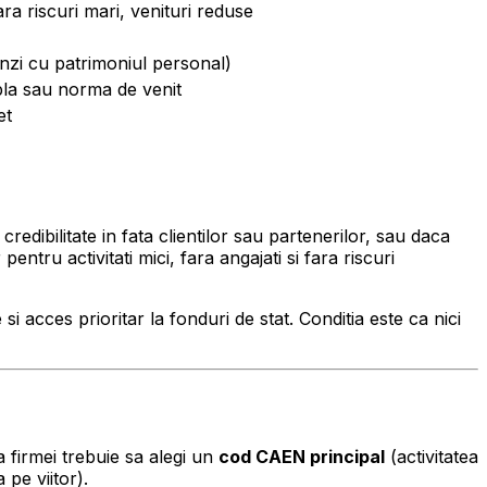
ara riscuri mari, venituri reduse
nzi cu patrimoniul personal)
pla sau norma de venit
et
redibilitate in fata clientilor sau partenerilor, sau daca
tru activitati mici, fara angajati si fara riscuri
i acces prioritar la fonduri de stat. Conditia este ca nici
a firmei trebuie sa alegi un
cod CAEN principal
(activitatea
 pe viitor).