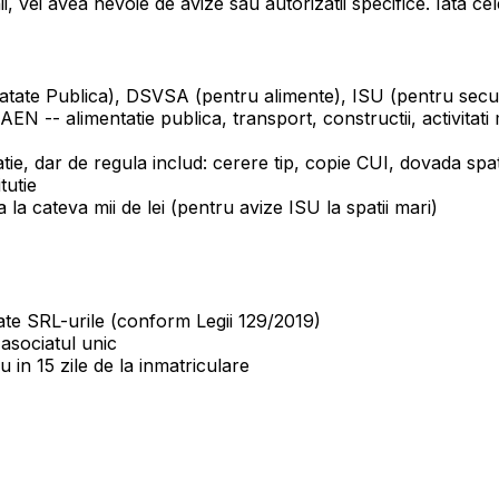
 vei avea nevoie de avize sau autorizatii specifice. Iata cele
atate Publica), DSVSA (pentru alimente), ISU (pentru securi
N -- alimentatie publica, transport, constructii, activitat
tie, dar de regula includ: cerere tip, copie CUI, dovada spat
tutie
 la cateva mii de lei (pentru avize ISU la spatii mari)
oate SRL-urile (conform Legii 129/2019)
asociatul unic
 in 15 zile de la inmatriculare