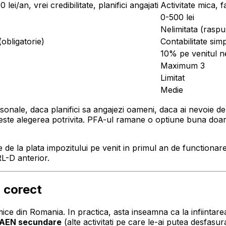
lei/an, vrei credibilitate, planifici angajati
Activitate mica, f
0-500 lei
Nelimitata (raspu
(obligatorie)
Contabilitate sim
10% pe venitul n
Maximum 3
Limitat
Medie
sonale, daca planifici sa angajezi oameni, daca ai nevoie de c
ste alegerea potrivita. PFA-ul ramane o optiune buna doar pen
de la plata impozitului pe venit in primul an de functionare s
RL-D anterior.
i corect
mice din Romania. In practica, asta inseamna ca la infiintare
CAEN secundare
(alte activitati pe care le-ai putea desfasura