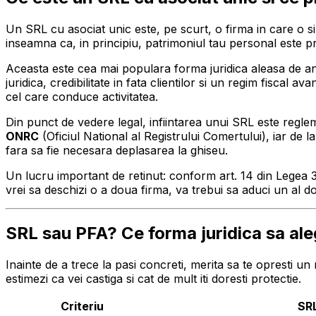
Un SRL cu asociat unic este, pe scurt, o firma in care o s
inseamna ca, in principiu, patrimoniul tau personal este pr
Aceasta este cea mai populara forma juridica aleasa de ant
juridica, credibilitate in fata clientilor si un regim fiscal a
cel care conduce activitatea.
Din punct de vedere legal, infiintarea unui SRL este regl
ONRC
(Oficiul National al Registrului Comertului), iar de l
fara sa fie necesara deplasarea la ghiseu.
Un lucru important de retinut: conform art. 14 din Legea
vrei sa deschizi o a doua firma, va trebui sa aduci un al do
SRL sau PFA? Ce forma juridica sa ale
Inainte de a trece la pasi concreti, merita sa te opresti 
estimezi ca vei castiga si cat de mult iti doresti protectie.
Criteriu
SRL