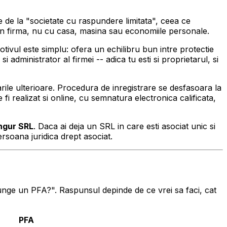
 de la "societate cu raspundere limitata", ceea ce
it in firma, nu cu casa, masina sau economiile personale.
tivul este simplu: ofera un echilibru bun intre protectie
si administrator al firmei -- adica tu esti si proprietarul, si
arile ulterioare. Procedura de inregistrare se desfasoara la
 fi realizat si online, cu semnatura electronica calificata,
ingur SRL
. Daca ai deja un SRL in care esti asociat unic si
ersoana juridica drept asociat.
ajunge un PFA?". Raspunsul depinde de ce vrei sa faci, cat
PFA