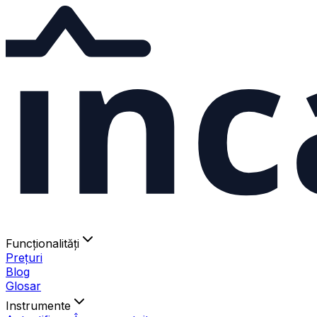
ınc
Funcționalități
Prețuri
Blog
Glosar
Instrumente