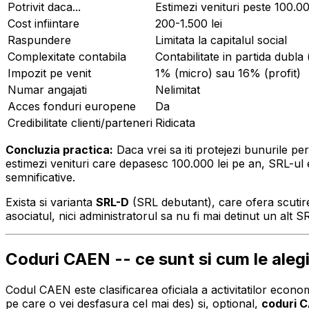
Potrivit daca...
Estimezi venituri peste 100.000 
Cost infiintare
200-1.500 lei
Raspundere
Limitata la capitalul social
Complexitate contabila
Contabilitate in partida dubla 
Impozit pe venit
1% (micro) sau 16% (profit)
Numar angajati
Nelimitat
Acces fonduri europene
Da
Credibilitate clienti/parteneri
Ridicata
Concluzia practica:
Daca vrei sa iti protejezi bunurile per
estimezi venituri care depasesc 100.000 lei pe an, SRL-ul e
semnificative.
Exista si varianta
SRL-D
(SRL debutant), care ofera scutire 
asociatul, nici administratorul sa nu fi mai detinut un alt S
Coduri CAEN -- ce sunt si cum le aleg
Codul CAEN este clasificarea oficiala a activitatilor econo
pe care o vei desfasura cel mai des) si, optional,
coduri 