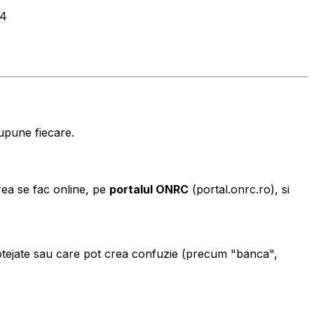
24
supune fiecare.
area se fac online, pe
portalul ONRC
(portal.onrc.ro), si
rotejate sau care pot crea confuzie (precum "banca",