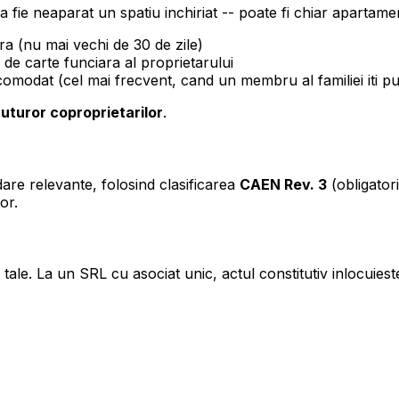
a fie neaparat un spatiu inchiriat -- poate fi chiar apartament
ra (nu mai vechi de 30 de zile)
 de carte funciara al proprietarului
comodat (cel mai frecvent, cand un membru al familiei iti pu
tuturor coproprietarilor
.
are relevante, folosind clasificarea
CAEN Rev. 3
(obligator
or.
ale. La un SRL cu asociat unic, actul constitutiv inlocuieste