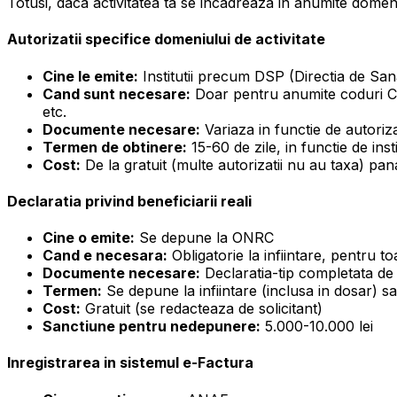
Totusi, daca activitatea ta se incadreaza in anumite domenii,
Autorizatii specifice domeniului de activitate
Cine le emite:
Institutii precum DSP (Directia de San
Cand sunt necesare:
Doar pentru anumite coduri CAE
etc.
Documente necesare:
Variaza in functie de autoriza
Termen de obtinere:
15-60 de zile, in functie de insti
Cost:
De la gratuit (multe autorizatii nu au taxa) pana
Declaratia privind beneficiarii reali
Cine o emite:
Se depune la ONRC
Cand e necesara:
Obligatorie la infiintare, pentru t
Documente necesare:
Declaratia-tip completata de 
Termen:
Se depune la infiintare (inclusa in dosar) sau
Cost:
Gratuit (se redacteaza de solicitant)
Sanctiune pentru nedepunere:
5.000-10.000 lei
Inregistrarea in sistemul e-Factura