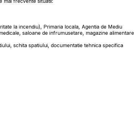
 mai frecvente situatii:
tate la incendiu), Primaria locala, Agentia de Mediu
i medicale, saloane de infrumusetare, magazine alimentare
iului, schita spatiului, documentatie tehnica specifica