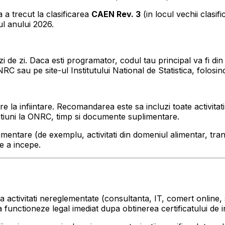
 a trecut la clasificarea
CAEN Rev. 3
(in locul vechii clasif
ul anului 2026.
 zi de zi. Daca esti programator, codul tau principal va fi d
 sau pe site-ul Institutului National de Statistica, folosi
a infiintare. Recomandarea este sa incluzi toate activitatil
tiuni la ONRC, timp si documente suplimentare.
entare (de exemplu, activitati din domeniul alimentar, trans
de a incepe.
activitati nereglementate (consultanta, IT, comert online, s
functioneze legal imediat dupa obtinerea certificatului de i