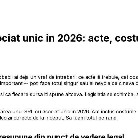
ciat unic in 2026: acte, cost
babil ai deja un vraf de intrebari: ce acte iti trebuie, cat c
mportant -- poti face totul singur sau ai nevoie de cineva c
si ca fiecare sursa iti spune altceva. Legislatia se schimba, s
intarea unui SRL cu asociat unic in 2026. Am inclus costuril
 decizii corecte de la inceput. Sa luam totul pe rand.
presupune din punct de vedere legal