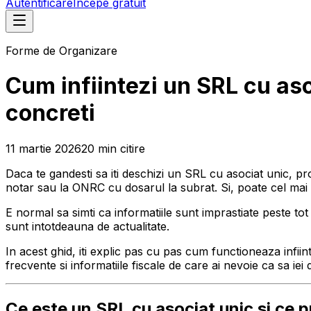
Autentificare
Începe gratuit
Forme de Organizare
Cum infiintezi un SRL cu aso
concreti
11 martie 2026
20
min
citire
Daca te gandesti sa iti deschizi un SRL cu asociat unic, pro
notar sau la ONRC cu dosarul la subrat. Si, poate cel mai i
E normal sa simti ca informatiile sunt imprastiate peste tot 
sunt intotdeauna de actualitate.
In acest ghid, iti explic pas cu pas cum functioneaza infi
frecvente si informatiile fiscale de care ai nevoie ca sa iei
Ce este un SRL cu asociat unic si ce 