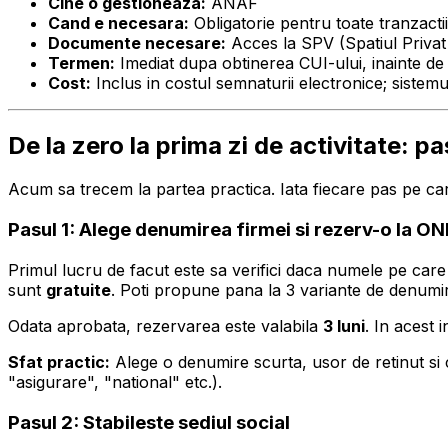
Cine o gestioneaza:
ANAF
Cand e necesara:
Obligatorie pentru toate tranzacti
Documente necesare:
Acces la SPV (Spatiul Privat
Termen:
Imediat dupa obtinerea CUI-ului, inainte de
Cost:
Inclus in costul semnaturii electronice; sistem
De la zero la prima zi de activitate: pa
Acum sa trecem la partea practica. Iata fiecare pas pe care
Pasul 1: Alege denumirea firmei si rezerv-o la O
Primul lucru de facut este sa verifici daca numele pe care i
sunt
gratuite
. Poti propune pana la 3 variante de denumi
Odata aprobata, rezervarea este valabila
3 luni
. In acest 
Sfat practic:
Alege o denumire scurta, usor de retinut si 
"asigurare", "national" etc.).
Pasul 2: Stabileste sediul social