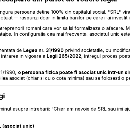
ingura persoana detine 100% din capitalul social. "SRL" vine
otejat -- raspunzi doar in limita banilor pe care i-ai invest
reprenorii romani care vor sa isi formalizeze o afacere. Mo
vantajos. In configuratia cea mai frecventa, asociatul unic este 
ementata de
Legea nr. 31/1990
privind societatile, cu modific
a intrarea in vigoare a
Legii 265/2022
, intregul proces poate
 31/1990,
o persoana fizica poate fi asociat unic intr-un s
ilea asociat (chiar si cu o cota minima) sau sa folosesti o p
gi
un minut asupra intrebarii: "Chiar am nevoie de SRL sau imi 
 (asociat unic)