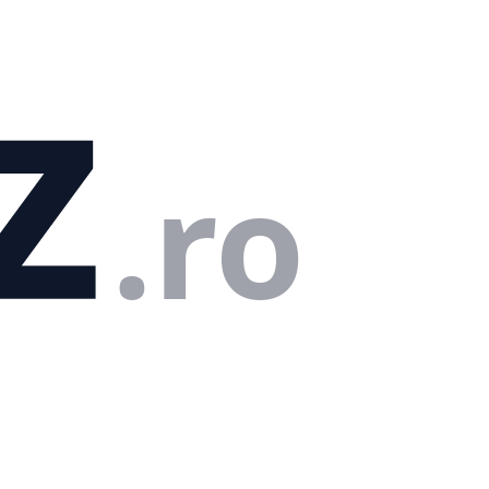
z
.ro