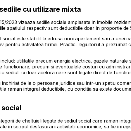
ediile cu utilizare mixta
/2023 vizeaza sediile sociale amplasate in imobile rezidenti
tiile spatiului respectiv sunt deductibile doar in proportie de 
 social este stabilit la adresa unui apartament sau a unei ca
iv pentru activitatea firmei. Practic, legiuitorul a prezumat ca
 includ: utilitatile precum energia electrica, gazele naturale 
de functionare, precum si eventualele costuri cu administra
u sediul, ci doar acelora care sunt legate direct de functiona
u inchiriat de la o persoana juridica sau intr-un spatiu comerc
litatile raman integral deductibile, cu conditia sa existe docu
 social
tegorii de cheltuieli legate de sediul social care raman integ
ate in scopul desfasurarii activitatii economice, sa fie inreg