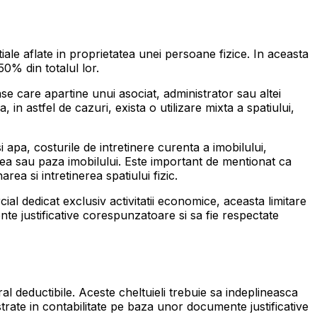
ale aflate in proprietatea unei persoane fizice. In aceasta
50% din totalul lor.
se care apartine unui asociat, administrator sau altei
, in astfel de cazuri, exista o utilizare mixta a spatiului,
si apa, costurile de intretinere curenta a imobilului,
rea sau paza imobilului. Este important de mentionat ca
rea si intretinerea spatiului fizic.
ial dedicat exclusiv activitatii economice, aceasta limitare
mente justificative corespunzatoare si sa fie respectate
ral deductibile. Aceste cheltuieli trebuie sa indeplineasca
istrate in contabilitate pe baza unor documente justificative