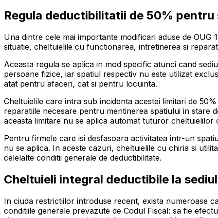
Regula deductibilitatii de 50% pentru s
Una dintre cele mai importante modificari aduse de OUG 115
situatie, cheltuielile cu functionarea, intretinerea si repara
Aceasta regula se aplica in mod specific atunci cand sediul
persoane fizice, iar spatiul respectiv nu este utilizat exclus
atat pentru afaceri, cat si pentru locuinta.
Cheltuielile care intra sub incidenta acestei limitari de 50%
reparatiile necesare pentru mentinerea spatiului in stare 
aceasta limitare nu se aplica automat tuturor cheltuielilor c
Pentru firmele care isi desfasoara activitatea intr-un spati
nu se aplica. In aceste cazuri, cheltuielile cu chiria si uti
celelalte conditii generale de deductibilitate.
Cheltuieli integral deductibile la sediul
In ciuda restrictiilor introduse recent, exista numeroase ca
conditiile generale prevazute de Codul Fiscal: sa fie efectu