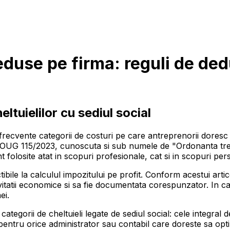
eduse pe firma: reguli de ded
ltuielilor cu sediul social
i frecvente categorii de costuri pe care antreprenorii doresc
in OUG 115/2023, cunoscuta si sub numele de "Ordonanta tren
unt folosite atat in scopuri profesionale, cat si in scopuri pe
ibile la calculul impozitului pe profit. Conform acestui artico
ivitatii economice si sa fie documentata corespunzator. In ca
ei.
categorii de cheltuieli legate de sediul social: cele integral de
pentru orice administrator sau contabil care doreste sa optim