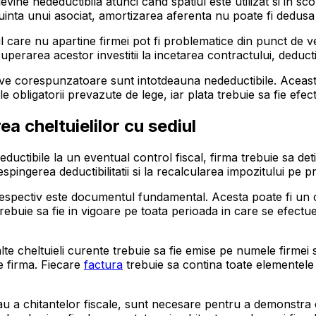
vine nedeductibila atunci cand spatiul este utilizat si in sc
locuinta unui asociat, amortizarea aferenta nu poate fi dedusa 
il care nu apartine firmei pot fi problematice din punct de 
uperarea acestor investitii la incetarea contractului, deductib
ive corespunzatoare sunt intotdeauna nedeductibile. Aceasta r
le obligatorii prevazute de lege, iar plata trebuie sa fie ef
a cheltuielilor cu sediul
deductibile la un eventual control fiscal, firma trebuie sa d
ngerea deductibilitatii si la recalcularea impozitului pe pro
l respectiv este documentul fundamental. Acesta poate fi un
rebuie sa fie in vigoare pe toata perioada in care se efectueaz
i si alte cheltuieli curente trebuie sa fie emise pe numele fir
e firma. Fiecare
factura
trebuie sa contina toate elementele ob
u a chitantelor fiscale, sunt necesare pentru a demonstra ca