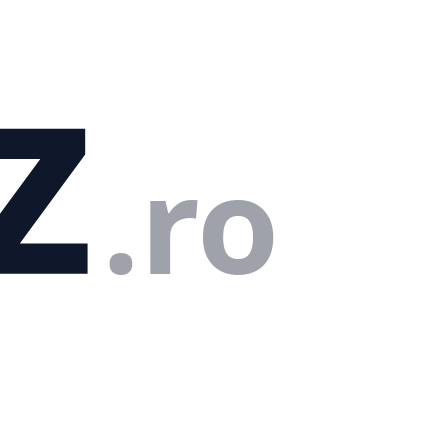
z
.ro