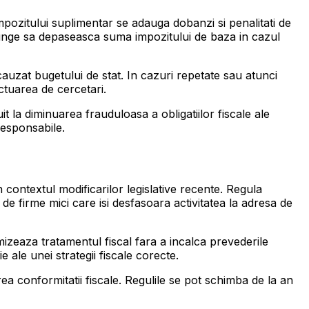
pozitului suplimentar se adauga dobanzi si penalitati de
ot ajunge sa depaseasca suma impozitului de baza in cazul
 cauzat bugetului de stat. In cazuri repetate sau atunci
ctuarea de cercetari.
t la diminuarea frauduloasa a obligatiilor fiscale ale
 responsabile.
in contextul modificarilor legislative recente. Regula
de firme mici care isi desfasoara activitatea la adresa de
imizeaza tratamentul fiscal fara a incalca prevederile
 ale unei strategii fiscale corecte.
ea conformitatii fiscale. Regulile se pot schimba de la an