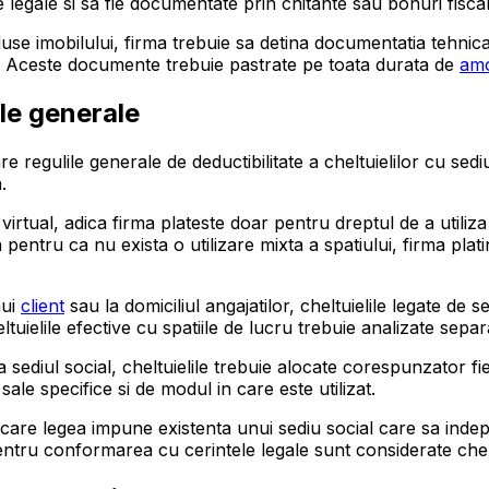
 legale si sa fie documentate prin chitante sau bonuri fiscal
use imobilului, firma trebuie sa detina documentatia tehnica
e. Aceste documente trebuie pastrate pe toata durata de
amo
ile generale
are regulile generale de deductibilitate a cheltuielilor cu sedi
.
u virtual, adica firma plateste doar pentru dreptul de a utili
ta pentru ca nu exista o utilizare mixta a spatiului, firma pl
nui
client
sau la domiciliul angajatilor, cheltuielile legate de s
tuielile efective cu spatiile de lucru trebuie analizate separat
diul social, cheltuielile trebuie alocate corespunzator fieca
 sale specifice si de modul in care este utilizat.
 care legea impune existenta unui sediu social care sa indepl
pentru conformarea cu cerintele legale sunt considerate chelt