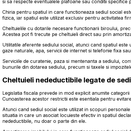
si sa respecte eventualele plafoane sau conditii specifice 
Chiria pentru spatiul in care functioneaza sediul social es
fizica, iar spatiul este utilizat exclusiv pentru activitatea f
Cheltuielile cu dotarile necesare functionarii biroului, pr
Acestea pot fi trecute pe cheltuieli direct sau prin amortizar
Utilitatile aferente sediului social, atunci cand spatiul est
gaze naturale, apa, servicii de internet si telefonie fixa sau
Serviciile de curatenie, paza si mentenanta a sediului, con
bunurile din dotarea sediului, precum si taxele si impozitele
Cheltuieli nedeductibile legate de sedi
Legislatia fiscala prevede in mod explicit anumite categorii
Cunoasterea acestor restrictii este esentiala pentru evita
Atunci cand sediul social este utilizat in scopuri personale 
situatia in care un asociat locuieste efectiv in spatiul decl
nedeductibile, nu doar o parte din ele.