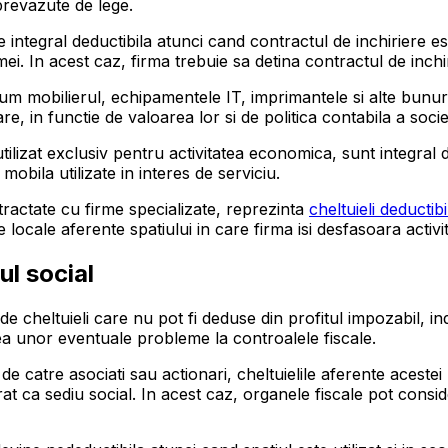
prevazute de lege.
te integral deductibila atunci cand contractul de inchiriere 
irmei. In acest caz, firma trebuie sa detina contractul de inchi
ecum mobilierul, echipamentele IT, imprimantele si alte bunu
e, in functie de valoarea lor si de politica contabila a societ
e utilizat exclusiv pentru activitatea economica, sunt integral
 mobila utilizate in interes de serviciu.
tractate cu firme specializate, reprezinta
cheltuieli deductibi
 locale aferente spatiului in care firma isi desfasoara activi
ul social
 de cheltuieli care nu pot fi deduse din profitul impozabil, 
rea unor eventuale probleme la controalele fiscale.
de catre asociati sau actionari, cheltuielile aferente acestei
arat ca sediu social. In acest caz, organele fiscale pot consid