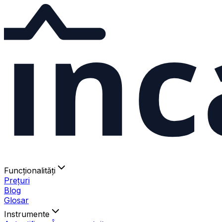
ınc
Funcționalități
Prețuri
Blog
Glosar
Instrumente