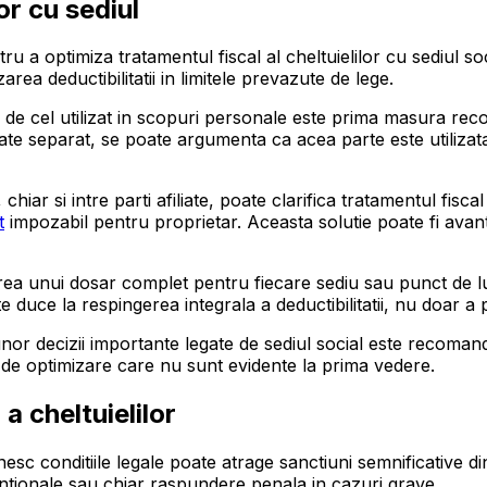
or cu sediul
u a optimiza tratamentul fiscal al cheltuielilor cu sediul so
rea deductibilitatii in limitele prevazute de lege.
ei de cel utilizat in scopuri personale este prima masura reco
rizate separat, se poate argumenta ca acea parte este utilizata
hiar si intre parti afiliate, poate clarifica tratamentul fiscal 
t
impozabil pentru proprietar. Aceasta solutie poate fi avant
ea unui dosar complet pentru fiecare sediu sau punct de lucr
 duce la respingerea integrala a deductibilitatii, nu doar a p
a unor decizii importante legate de sediul social este recoma
ii de optimizare care nu sunt evidente la prima vedere.
a cheltuielilor
nesc conditiile legale poate atrage sanctiuni semnificative d
ventionale sau chiar raspundere penala in cazuri grave.