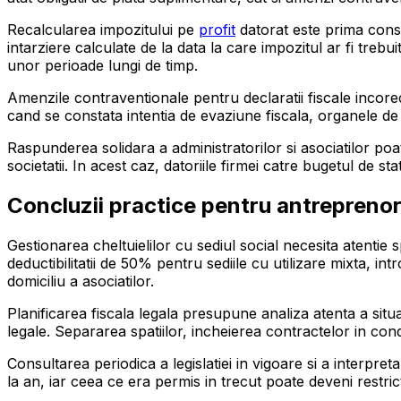
Recalcularea impozitului pe
profit
datorat este prima cons
intarziere calculate de la data la care impozitul ar fi treb
unor perioade lungi de timp.
Amenzile contraventionale pentru declaratii fiscale incorect
cand se constata intentia de evaziune fiscala, organele d
Raspunderea solidara a administratorilor si asociatilor poat
societatii. In acest caz, datoriile firmei catre bugetul de s
Concluzii practice pentru antreprenor
Gestionarea cheltuielilor cu sediul social necesita atentie s
deductibilitatii de 50% pentru sediile cu utilizare mixta, 
domiciliu a asociatilor.
Planificarea fiscala legala presupune analiza atenta a situa
legale. Separarea spatiilor, incheierea contractelor in cond
Consultarea periodica a legislatiei in vigoare si a interpr
la an, iar ceea ce era permis in trecut poate deveni restric