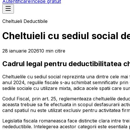
Autentificare
Începe gratuit
Cheltuieli Deductibile
Cheltuieli cu sediul social d
28 ianuarie 2026
10
min
citire
Cadrul legal pentru deductibilitatea che
Cheltuielile cu sediul social reprezinta una dintre cele ma
anul 2024, regulile fiscale s-au schimbat semnificativ pr
sediile sociale cu utilizare mixta, adica acele spatii care s
Codul Fiscal, prin art. 25, reglementeaza cheltuielile deduct
aceasta trebuie sa fie efectuata in scopul desfasurarii act
cand spatiul nu este utilizat exclusiv pentru activitatea firm
Legislatia fiscala romaneasca face distinctie clara intre trei 
nedeductibile. Intelegerea acestor categorii este esentiala 