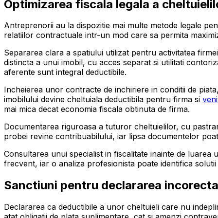
Optimizarea fiscala legala a cheltuielil
Antreprenorii au la dispozitie mai multe metode legale pentr
relatiilor contractuale intr-un mod care sa permita maximiza
Separarea clara a spatiului utilizat pentru activitatea firm
distincta a unui imobil, cu acces separat si utilitati conto
aferente sunt integral deductibile.
Incheierea unor contracte de inchiriere in conditii de piata, c
imobilului devine cheltuiala deductibila pentru firma si
veni
mai mica decat economia fiscala obtinuta de firma.
Documentarea riguroasa a tuturor cheltuielilor, cu pastrar
probei revine contribuabilului, iar lipsa documentelor poate
Consultarea unui specialist in fiscalitate inainte de luare
frecvent, iar o analiza profesionista poate identifica solut
Sanctiuni pentru declararea incorecta 
Declararea ca deductibile a unor cheltuieli care nu indepli
atat obligatii de plata suplimentare, cat si amenzi contra