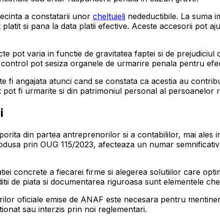
ecinta a constatarii unor
cheltuieli
nedeductibile. La suma im
uit platit si pana la data platii efective. Aceste accesorii p
e pot varia in functie de gravitatea faptei si de prejudiciul
e control pot sesiza organele de urmarire penala pentru efe
e fi angajata atunci cand se constata ca acestia au contribui
tat pot fi urmarite si din patrimoniul personal al persoanelor
i
porita din partea antreprenorilor si a contabililor, mai ales 
introdusa prin OUG 115/2023, afecteaza un numar semnificativ 
tiei concrete a fiecarei firme si alegerea solutiilor care opt
itii de piata si documentarea riguroasa sunt elementele cheie
etarilor oficiale emise de ANAF este necesara pentru mentiner
tionat sau interzis prin noi reglementari.