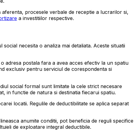
e.
 aferenta, procesele verbale de receptie a lucrarilor si,
rtizare
a investitiilor respective.
ul social necesita o analiza mai detaliata. Aceste situatii
za o adresa postala fara a avea acces efectiv la un spatiu
atind exclusiv pentru serviciul de corespondenta si
ediul social formal sunt limitate la cele strict necesare
, in functie de natura si destinatia fiecarui spatiu.
rei locatii. Regulile de deductibilitate se aplica separat
ineasca anumite conditii, pot beneficia de reguli specifice
uieli de exploatare integral deductibile.