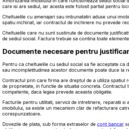
Amortizarea imobilului in care functioneaza sediul social de
care isi are sediul, iar acesta este folosit partial pentru 
Cheltuielile cu amenajari sau imbunatatiri aduse unui imob
spatiu inchiriat, iar contractul de inchiriere nu prevede rec
Cheltuielile care nu sunt sustinute de documente justificat
de sediul social. Factura trebuie sa contina toate elemente
Documente necesare pentru justificare
Pentru ca cheltuielile cu sediul social sa fie acceptate ca 
sau incompletitudinea acestor documente poate duce la respi
Contractul prin care firma are dreptul de a utiliza spatiu
de proprietate, in functie de situatia concreta. Contractul t
competente, daca legea prevede aceasta obligatie.
Facturile pentru utilitati, servicii de intretinere, reparati
imobilului, sa existe un mecanism clar de refacturare catr
corespunzatoare.
Dovezile de plata, sub forma extraselor de
cont bancar
sa