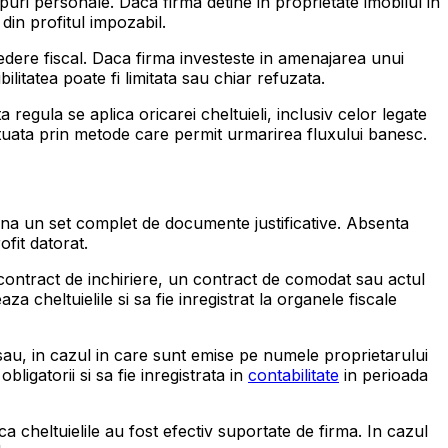
opuri personale. Daca firma detine in proprietate imobilul in
din profitul impozabil.
vedere fiscal. Daca firma investeste in amenajarea unui
ilitatea poate fi limitata sau chiar refuzata.
egula se aplica oricarei cheltuieli, inclusiv celor legate
ectuata prin metode care permit urmarirea fluxului banesc.
etina un set complet de documente justificative. Absenta
fit datorat.
 contract de inchiriere, un contract de comodat sau actul
a cheltuielile si sa fie inregistrat la organele fiscale
mei sau, in cazul in care sunt emise pe numele proprietarului
ligatorii si sa fie inregistrata in
contabilitate
in perioada
 cheltuielile au fost efectiv suportate de firma. In cazul