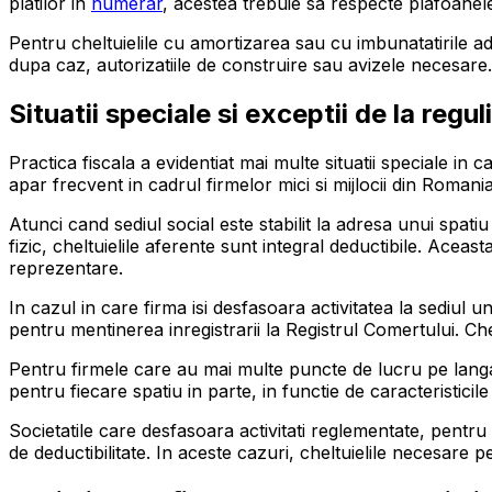
platilor in
numerar
, acestea trebuie sa respecte plafoanele
Pentru cheltuielile cu amortizarea sau cu imbunatatirile ad
dupa caz, autorizatiile de construire sau avizele necesar
Situatii speciale si exceptii de la regul
Practica fiscala a evidentiat mai multe situatii speciale in c
apar frecvent in cadrul firmelor mici si mijlocii din Romania
Atunci cand sediul social este stabilit la adresa unui spati
fizic, cheltuielile aferente sunt integral deductibile. Aceas
reprezentare.
In cazul in care firma isi desfasoara activitatea la sediul u
pentru mentinerea inregistrarii la Registrul Comertului. Chel
Pentru firmele care au mai multe puncte de lucru pe langa se
pentru fiecare spatiu in parte, in functie de caracteristicile
Societatile care desfasoara activitati reglementate, pentru
de deductibilitate. In aceste cazuri, cheltuielile necesare 