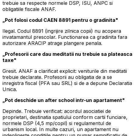
trebuie sa respecte normele DSP, ISU, ANPC si
obligatiile fiscale ANAF.
„Pot folosi codul CAEN 8891 pentru o gradinita"
Ilegal. Codul 8891 (ingrijire zilnica copii) nu acopera
invatamantul prescolar. Functionarea ca gradinita fara
autorizare ARACIP atrage plangere penala.
„Profesorii care dau meditatii nu trebuie sa plateasca
taxe"
Gresit. ANAF a clarificat explicit: veniturile din meditatii
trebuie declarate. Profesorii au obligatia de a se
inregistra fiscal (PFA sau SRL) si de a depune Declaratia
Unica.
„Pot deschide un after school intr-un apartament"
Depinde. Trebuie verificat: acordul asociatiei de
proprietari, destinatia spatiului conform cartii funciare,
normele DSP (4,5 mp/copil) si regulamentul de
urbanism local. In multe cazuri, un apartament nu
indeplineste conditiile pentru un numar semnificativ de