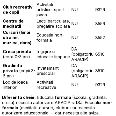
Activitati
Club recreativ
artistice, sport,
NU
9329
de copii
joaca
Centru de
Lectii particulare,
NU
8559
meditatii
pregatire scolara
Cursuri (limbi
Educatie non-
straine,
NU
8552
formala
muzica, dans)
DA
Cresa privata
Ingrijire si
(obligatoriu
8510
(copii 0-3 ani)
educatie timpurie
ARACIP)
Gradinita
DA
Invatamant
privata
(copii 3-
(obligatoriu
8510
prescolar
6 ani)
ARACIP)
Loc de joaca
Activitati
NU
9329
interior
recreative
Diferenta cheie:
Educatia
formala
(scoala, gradinita,
cresa) necesita autorizare ARACIP si ISJ. Educatia
non-
formala
(meditatii, cursuri, cluburi) nu necesita
autorizare educationala — dar necesita alte avize.