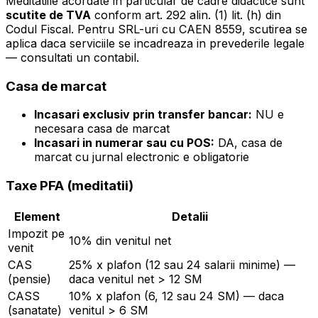
Meditatiile acordate in particular de cadre didactice sunt
scutite de TVA
conform art. 292 alin. (1) lit. (h) din
Codul Fiscal. Pentru SRL-uri cu CAEN 8559, scutirea se
aplica daca serviciile se incadreaza in prevederile legale
— consultati un contabil.
Casa de marcat
Incasari exclusiv prin transfer bancar:
NU e
necesara casa de marcat
Incasari in numerar sau cu POS:
DA, casa de
marcat cu jurnal electronic e obligatorie
Taxe PFA (meditatii)
Element
Detalii
Impozit pe
10% din venitul net
venit
CAS
25% x plafon (12 sau 24 salarii minime) —
(pensie)
daca venitul net > 12 SM
CASS
10% x plafon (6, 12 sau 24 SM) — daca
(sanatate)
venitul > 6 SM