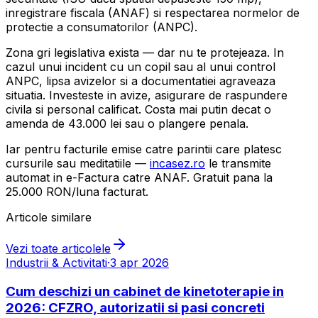
inregistrare fiscala (ANAF) si respectarea normelor de
protectie a consumatorilor (ANPC).
Zona gri legislativa exista — dar nu te protejeaza. In
cazul unui incident cu un copil sau al unui control
ANPC, lipsa avizelor si a documentatiei agraveaza
situatia. Investeste in avize, asigurare de raspundere
civila si personal calificat. Costa mai putin decat o
amenda de 43.000 lei sau o plangere penala.
Iar pentru facturile emise catre parintii care platesc
cursurile sau meditatiile —
incasez.ro
le transmite
automat in e-Factura catre ANAF. Gratuit pana la
25.000 RON/luna facturat.
Articole similare
Vezi toate articolele
Industrii & Activitati
·
3 apr 2026
Cum deschizi un cabinet de kinetoterapie in
2026: CFZRO, autorizatii si pasi concreti