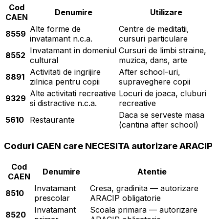
Cod
Denumire
Utilizare
CAEN
Alte forme de
Centre de meditatii,
8559
invatamant n.c.a.
cursuri particulare
Invatamant in domeniul
Cursuri de limbi straine,
8552
cultural
muzica, dans, arte
Activitati de ingrijire
After school-uri,
8891
zilnica pentru copii
supraveghere copii
Alte activitati recreative
Locuri de joaca, cluburi
9329
si distractive n.c.a.
recreative
Daca se serveste masa
5610
Restaurante
(cantina after school)
Coduri CAEN care NECESITA autorizare ARACIP
Cod
Denumire
Atentie
CAEN
Invatamant
Cresa, gradinita — autorizare
8510
prescolar
ARACIP obligatorie
Invatamant
Scoala primara — autorizare
8520