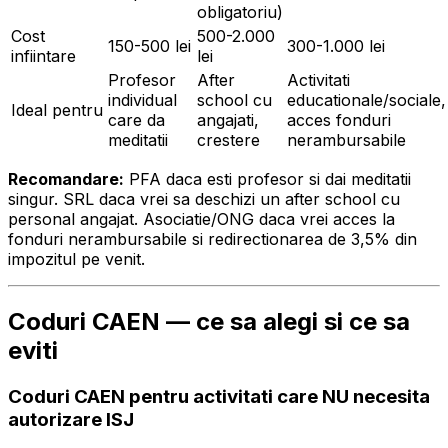
obligatoriu)
Cost
500-2.000
150-500 lei
300-1.000 lei
infiintare
lei
Profesor
After
Activitati
individual
school cu
educationale/sociale,
Ideal pentru
care da
angajati,
acces fonduri
meditatii
crestere
nerambursabile
Recomandare:
PFA daca esti profesor si dai meditatii
singur. SRL daca vrei sa deschizi un after school cu
personal angajat. Asociatie/ONG daca vrei acces la
fonduri nerambursabile si redirectionarea de 3,5% din
impozitul pe venit.
Coduri CAEN — ce sa alegi si ce sa
eviti
Coduri CAEN pentru activitati care NU necesita
autorizare ISJ