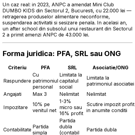
Un caz real: in 2023, ANPC a amendat Mini Club
DUMBO KIDS din Sectorul 2, Bucuresti, cu 22.000 lei —
retragerea produselor alimentare neconforme,
suspendarea activitatii si sesizare penala. In acelasi an,
un after school din subsolul unui restaurant din Sectorul
2 a primit amenzi ANPC de 43.000 lei.
Forma juridica: PFA, SRL sau ONG
Criteriu
PFA
SRL
Asociatie/ONG
Cu
Limitata la
Limitata la
Raspundere
patrimoniul
capitalul
patrimoniul asociatiei
personal
social
Angajati
Max 3
Nelimitat
Nelimitat
1-3%
10% pe
Scutire impozit profit
Impozitare
micro sau
venitul net
in anumite conditii
16% profit
Partida
Partida
dubla
Contabilitate
Partida dubla
simpla
(contabil