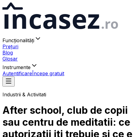
ıncasez
.ro
Funcționalități
Prețuri
Blog
Glosar
Instrumente
Autentificare
Începe gratuit
Industrii & Activitati
After school, club de copii
sau centru de meditatii: ce
autorizatii iti trebuie si ce e