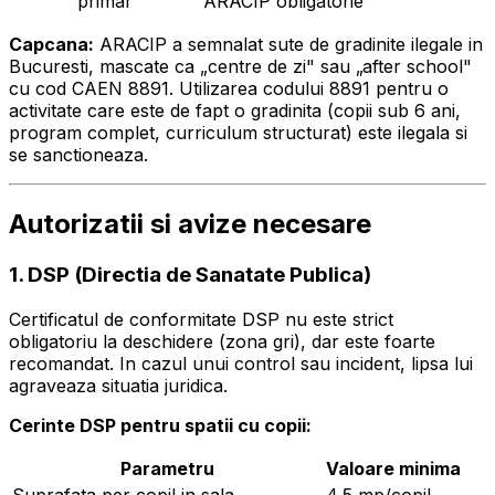
primar
ARACIP obligatorie
Capcana:
ARACIP a semnalat sute de gradinite ilegale in
Bucuresti, mascate ca „centre de zi" sau „after school"
cu cod CAEN 8891. Utilizarea codului 8891 pentru o
activitate care este de fapt o gradinita (copii sub 6 ani,
program complet, curriculum structurat) este ilegala si
se sanctioneaza.
Autorizatii si avize necesare
1. DSP (Directia de Sanatate Publica)
Certificatul de conformitate DSP nu este strict
obligatoriu la deschidere (zona gri), dar este foarte
recomandat. In cazul unui control sau incident, lipsa lui
agraveaza situatia juridica.
Cerinte DSP pentru spatii cu copii:
Parametru
Valoare minima
Suprafata per copil in sala
4,5 mp/copil