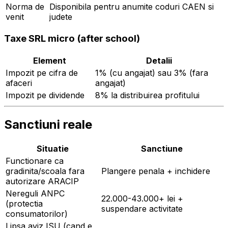
Norma de
Disponibila pentru anumite coduri CAEN si
venit
judete
Taxe SRL micro (after school)
Element
Detalii
Impozit pe cifra de
1% (cu angajat) sau 3% (fara
afaceri
angajat)
Impozit pe dividende
8% la distribuirea profitului
Sanctiuni reale
Situatie
Sanctiune
Functionare ca
gradinita/scoala fara
Plangere penala + inchidere
autorizare ARACIP
Nereguli ANPC
22.000-43.000+ lei +
(protectia
suspendare activitate
consumatorilor)
Lipsa aviz ISU (cand e