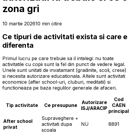
zona gri
10 martie 2026
10
min
citire
Ce tipuri de activitati exista si care e
diferenta
Primul lucru pe care trebuie sa il intelegi: nu toate
activitatile cu copii sunt la fel din punct de vedere legal.
Unele sunt unitati de invatamant (gradinite, scoli, crese)
si necesita autorizare educationala. Altele sunt activitati
economice (after school-uri, cluburi, meditatii) si
functioneaza pe baza regulilor generale de afaceri.
Cod
Autorizare
Tip activitate
Ce presupune
CAEN
ISJ/ARACIP
principal
Supraveghere +
After school
activitati dupa
NU
8891
privat
scoala