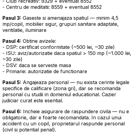
- Club recreativ: 9329 + eventual 8552
- Centru de meditatii: 8559 + eventual 8552
Pasul 3:
Gaseste si amenajaza spatiul — minim 4,5
mp/copil, mobilier sigur, grupuri sanitare adaptate,
ventilatie, iluminare
Pasul 4:
Obtine avizele:
- DSP: certificat conformitate (~500 lei, ~30 zile)
- ISU: aviz/autorizatie daca spatiul > 150 mp (~1.000 lei,
~30 zile)
- DSV: daca se serveste masa
- Primarie: autorizatie de functionare
Pasul 5:
Angajeaza personal — nu exista cerinte legale
specifice de calificare (zona gri), dar se recomanda
personal cu studii in domeniul educational. Cazier
judiciar curat este esential.
Pasul 6:
Incheie asigurare de raspundere civila — nu e
obligatorie, dar e foarte recomandata. In cazul unui
accident cu un copil, proprietarul raspunde personal
(civil si potential penal).