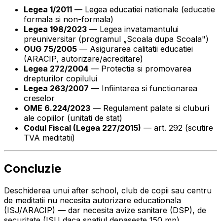
Legea 1/2011
— Legea educatiei nationale (educatie
formala si non-formala)
Legea 198/2023
— Legea invatamantului
preuniversitar (programul „Scoala dupa Scoala")
OUG 75/2005
— Asigurarea calitatii educatiei
(ARACIP, autorizare/acreditare)
Legea 272/2004
— Protectia si promovarea
drepturilor copilului
Legea 263/2007
— Infiintarea si functionarea
creselor
OME 6.224/2023
— Regulament palate si cluburi
ale copiilor (unitati de stat)
Codul Fiscal (Legea 227/2015)
— art. 292 (scutire
TVA meditatii)
Concluzie
Deschiderea unui after school, club de copii sau centru
de meditatii nu necesita autorizare educationala
(ISJ/ARACIP) — dar necesita avize sanitare (DSP), de
securitate (ISU daca spatiul depaseste 150 mp),