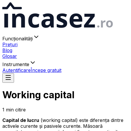
ıncasez
.ro
Funcționalități
Prețuri
Blog
Glosar
Instrumente
Autentificare
Începe gratuit
Working capital
1
min
citire
Capital de lucru
(working capital) este diferența dintre
activele curente și pasivele curente. Măsoară