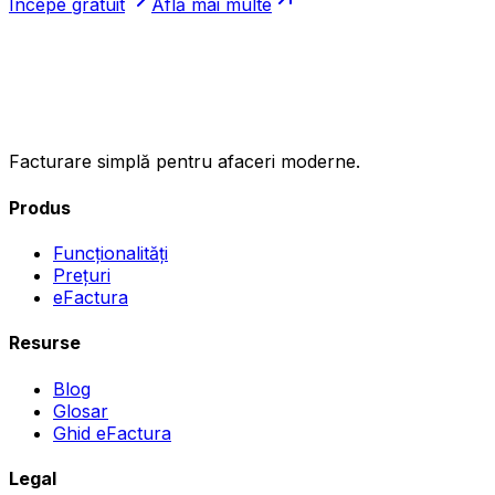
Începe gratuit
Află mai multe
ıncasez
.ro
Facturare simplă pentru afaceri moderne.
Produs
Funcționalități
Prețuri
eFactura
Resurse
Blog
Glosar
Ghid eFactura
Legal