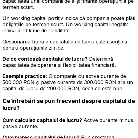
capacitatea unei companii de a-și finanța operațiunile pe
termen scurt.
Un working capital pozitiv indică că compania poate plăti
obligațiile pe termen scurt. Un working capital negativ
indică probleme de lichiditate.
Gestionarea bună a capitalului de lucru este esențială
pentru operațiunile zilnice.
De ce contează capitalul de lucru?
Determină
capacitatea de operare și flexibilitatea financiară.
Exemple practice:
O companie cu active curente de
500.000 RON și pasive curente de 300.000 RON are un
capital de lucru de 200.000 RON, ceea ce este bun.
Ce întrebări se pun frecvent despre capitalul de
lucru?
Cum calculez capitalul de lucru?
Active curente minus
pasive curente.
Cum măresc capitalul de lucru?
Prin creșterea