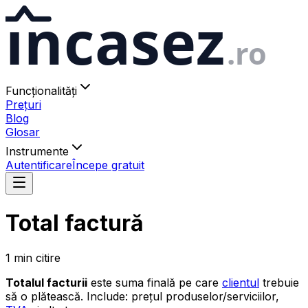
ıncasez
.ro
Funcționalități
Prețuri
Blog
Glosar
Instrumente
Autentificare
Începe gratuit
Total factură
1
min
citire
Totalul facturii
este suma finală pe care
clientul
trebuie
să o plătească. Include: prețul produselor/serviciilor,