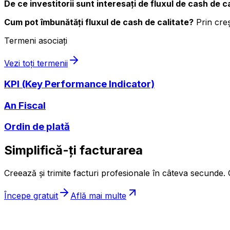
De ce investitorii sunt interesați de fluxul de cash de c
Cum pot îmbunătăți fluxul de cash de calitate?
Prin creș
Termeni asociați
Vezi toți termenii
KPI (Key Performance Indicator)
An Fiscal
Ordin de plată
Simplifică-ți facturarea
Creează și trimite facturi profesionale în câteva secunde. G
Începe gratuit
Află mai multe