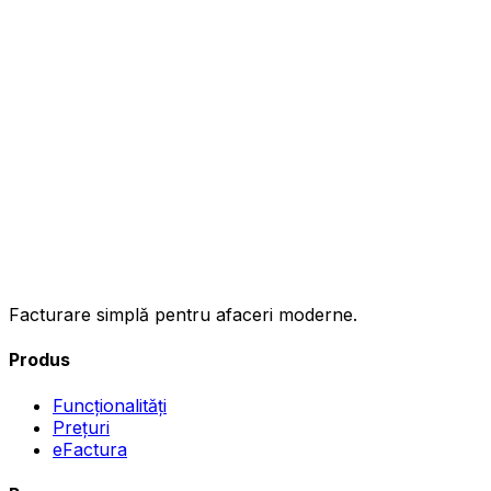
ınc
Facturare simplă pentru afaceri moderne.
Produs
Funcționalități
Prețuri
eFactura