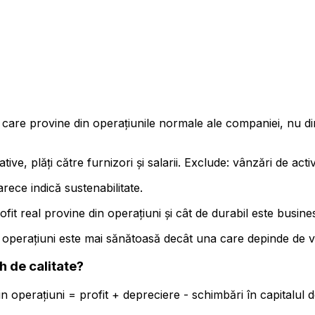
care provine din operațiunile normale ale companiei, nu din
ive, plăți către furnizori și salarii. Exclude: vânzări de acti
arece indică sustenabilitate.
ofit real provine din operațiuni și cât de durabil este busine
operațiuni este mai sănătoasă decât una care depinde de vâ
h de calitate?
n operațiuni = profit + depreciere - schimbări în capitalul d