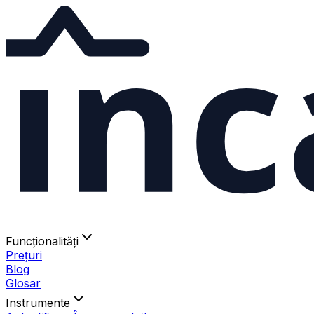
ınc
Funcționalități
Prețuri
Blog
Glosar
Instrumente