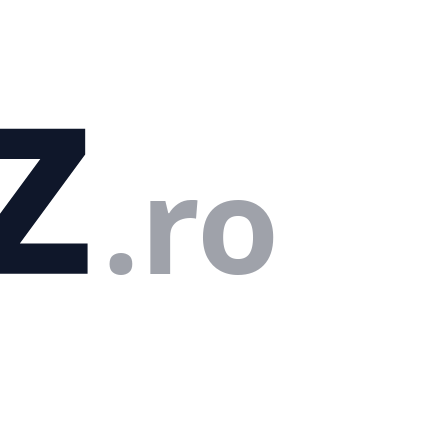
z
.ro