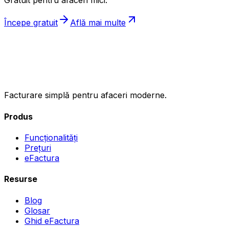
Gratuit pentru afaceri mici.
Începe gratuit
Află mai multe
ıncasez
.ro
Facturare simplă pentru afaceri moderne.
Produs
Funcționalități
Prețuri
eFactura
Resurse
Blog
Glosar
Ghid eFactura