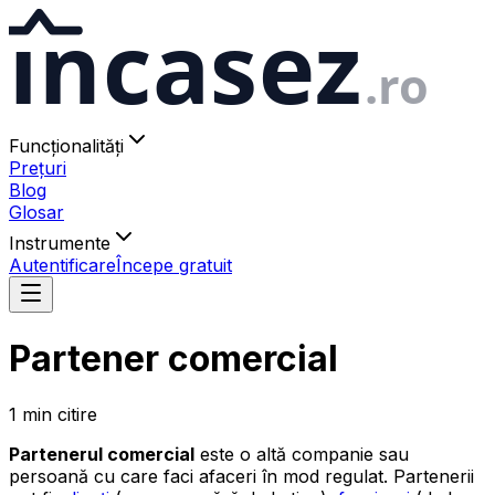
ıncasez
.ro
Funcționalități
Prețuri
Blog
Glosar
Instrumente
Autentificare
Începe gratuit
Partener comercial
1
min
citire
Partenerul comercial
este o altă companie sau
persoană cu care faci afaceri în mod regulat. Partenerii