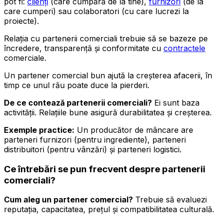
pot fi:
clienți
(care cumpără de la tine),
furnizori
(de la
care cumperi) sau colaboratori (cu care lucrezi la
proiecte).
Relația cu partenerii comerciali trebuie să se bazeze pe
încredere, transparență și conformitate cu
contractele
comerciale.
Un partener comercial bun ajută la creșterea afacerii, în
timp ce unul rău poate duce la pierderi.
De ce contează partenerii comerciali?
Ei sunt baza
activității. Relațiile bune asigură durabilitatea și creșterea.
Exemple practice:
Un producător de mâncare are
parteneri furnizori (pentru ingrediente), parteneri
distribuitori (pentru vânzări) și parteneri logistici.
Ce întrebări se pun frecvent despre partenerii
comerciali?
Cum aleg un partener comercial?
Trebuie să evaluezi
reputația, capacitatea, prețul și compatibilitatea culturală.