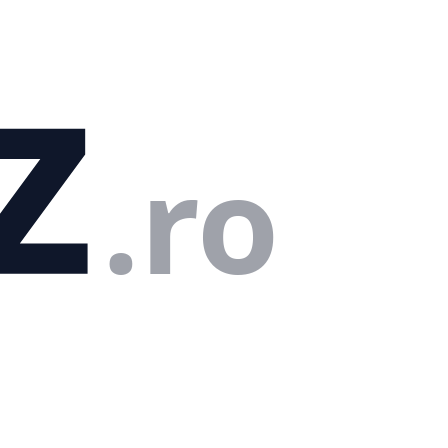
z
.ro