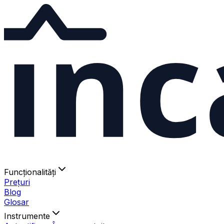
ınc
Funcționalități
Prețuri
Blog
Glosar
Instrumente