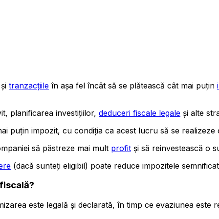
 și
tranzacțiile
în așa fel încât să se plătească cât mai puțin
, planificarea investițiilor,
deduceri fiscale legale
și alte stra
i puțin impozit, cu condiția ca acest lucru să se realizeze 
mpaniei să păstreze mai mult
profit
și să reinvestească o s
ere
(dacă sunteți eligibil) poate reduce impozitele semnifica
fiscală?
izarea este legală și declarată, în timp ce evaziunea este