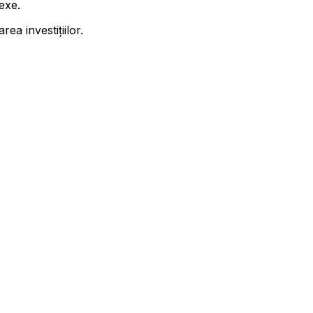
exe.
area investițiilor.