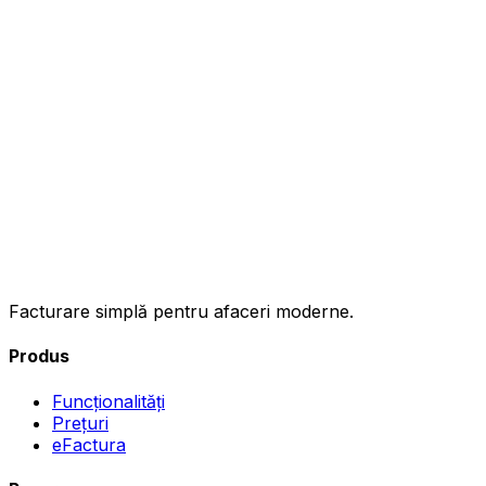
ınc
Facturare simplă pentru afaceri moderne.
Produs
Funcționalități
Prețuri
eFactura