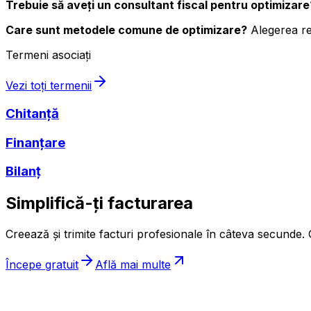
Trebuie să aveți un consultant fiscal pentru optimizare
Care sunt metodele comune de optimizare?
Alegerea reg
Termeni asociați
Vezi toți termenii
Chitanță
Finanțare
Bilanț
Simplifică-ți facturarea
Creează și trimite facturi profesionale în câteva secunde. G
Începe gratuit
Află mai multe