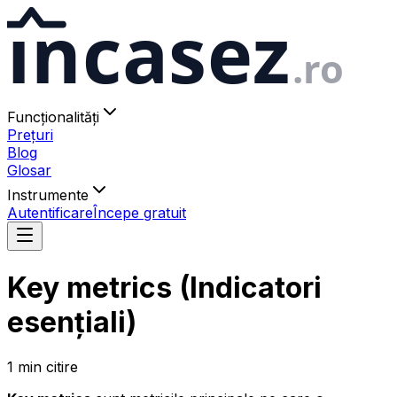
ıncasez
.ro
Funcționalități
Prețuri
Blog
Glosar
Instrumente
Autentificare
Începe gratuit
Key metrics (Indicatori
esențiali)
1
min
citire