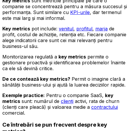
Key metrics
sunt metricile principale pe care o
companie se concentrează pentru a măsura succesul și
performanța. Sunt similare cu
KPI-urile
, dar termenul
este mai larg și mai informal.
Key metrics
pot include:
venitul
,
profitul
,
marja
de
profit, costul de achiziție, retenția etc. Fiecare companie
alege indicatorii care sunt cei mai relevanți pentru
business-ul său.
Monitorizarea regulată a
key metrics
permite o
gestionare proactivă și identificarea problemelor înainte
ca ele să devină critice.
De ce contează key metrics?
Permit o imagine clară a
sănătății business-ului și ajută la luarea deciziilor rapide.
Exemple practice:
Pentru o companie SaaS,
key
metrics
sunt: numărul de
clienți
activi, rata de churn
(clienți care pleacă) și valoarea medie a
contractului
comercial.
Ce întrebări se pun frecvent despre
key