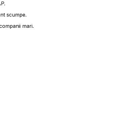
AP.
sunt scumpe.
 companii mari.