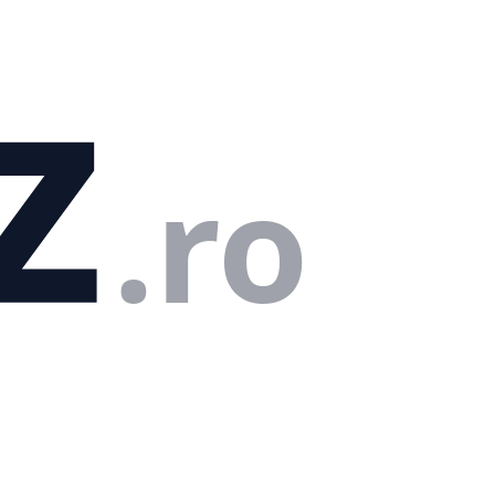
z
.ro