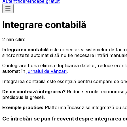
Autentificare
Începe gratuit
Integrare contabilă
2
min
citire
Integrarea contabilă
este conectarea sistemelor de factura
sincronizeze automat și să nu fie necesare intrări manuale
O integrare bună elimină duplicarea datelor, reduce erori
automat în
jurnalul de vânzări
.
Integrarea contabilă este esențială pentru companii de or
De ce contează integrarea?
Reduce erorile, economisește
predispus la greșeli.
Exemple practice:
Platforma Încasez se integrează cu sof
Ce întrebări se pun frecvent despre integrarea c