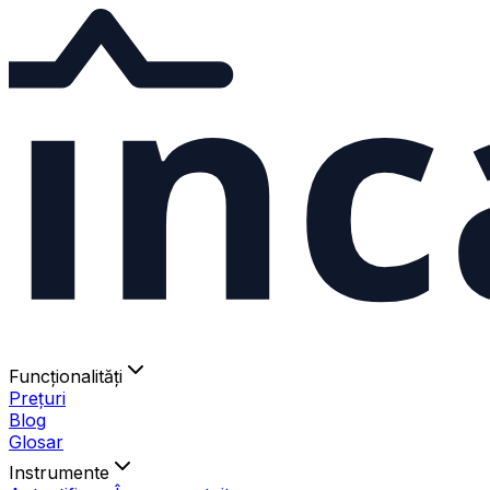
ınc
Funcționalități
Prețuri
Blog
Glosar
Instrumente