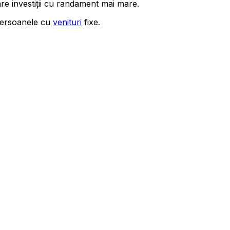
are investiții cu randament mai mare.
 persoanele cu
venituri
fixe.