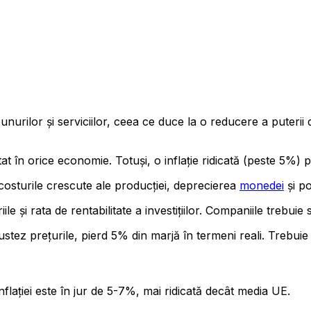
bunurilor și serviciilor, ceea ce duce la o reducere a pute
t în orice economie. Totuși, o inflație ridicată (peste 5%) p
 costurile crescute ale producției, deprecierea
monedei
și po
riile și rata de rentabilitate a investițiilor. Companiile trebu
stez prețurile, pierd 5% din marjă în termeni reali. Trebuie s
nflației este în jur de 5-7%, mai ridicată decât media UE.