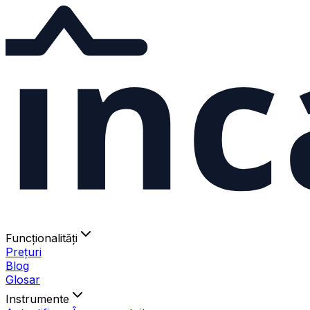
ınc
Funcționalități
Prețuri
Blog
Glosar
Instrumente