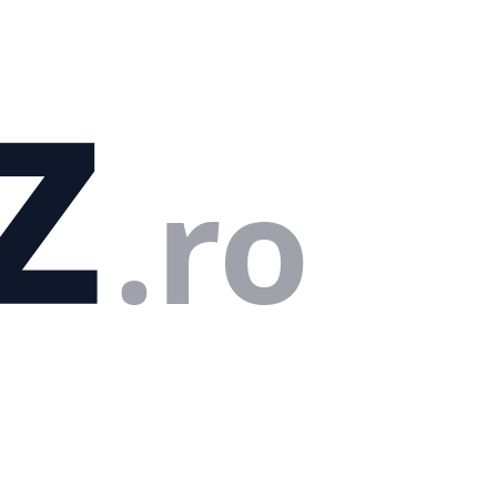
z
.ro