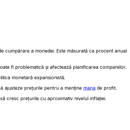
rii de cumpărare a monedei. Este măsurată ca procent anual
oate fi problematică și afectează planificarea companiilor.
litica monetară expansionistă.
ie să ajusteze prețurile pentru a menține
marja
de profit.
ă cresc prețurile cu aproximativ nivelul inflației.