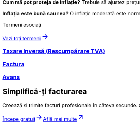
Cum mă pot proteja de inflație?
Trebuie să ajustez prețur
Inflația este bună sau rea?
O inflație moderată este norm
Termeni asociați
Vezi toți termenii
Taxare Inversă (Rescumpărare TVA)
Factura
Avans
Simplifică-ți facturarea
Creează și trimite facturi profesionale în câteva secunde. G
Începe gratuit
Află mai multe