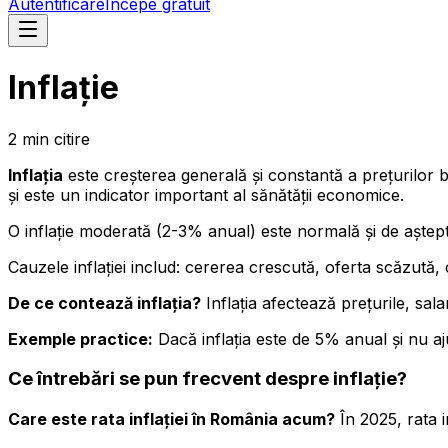
Autentificare
Începe gratuit
Inflație
2
min
citire
Inflația
este creșterea generală și constantă a prețurilor 
și este un indicator important al sănătății economice.
O inflație moderată (2-3% anual) este normală și de aștepta
Cauzele inflației includ: cererea crescută, oferta scăzută,
De ce contează inflația?
Inflația afectează prețurile, sala
Exemple practice:
Dacă inflația este de 5% anual și nu aju
Ce întrebări se pun frecvent despre inflație?
Care este rata inflației în România acum?
În 2025, rata i