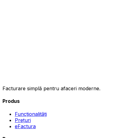
ınc
Facturare simplă pentru afaceri moderne.
Produs
Funcționalități
Prețuri
eFactura