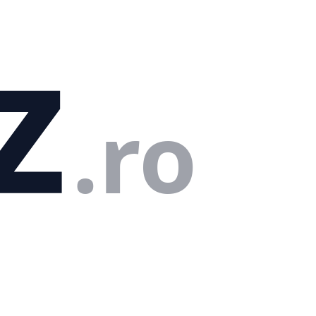
z
.ro