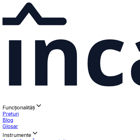
ınc
Funcționalități
Prețuri
Blog
Glosar
Instrumente