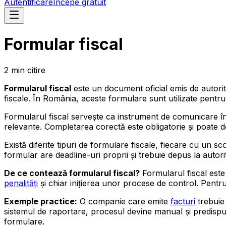
Autentificare
Începe gratuit
Formular fiscal
2
min
citire
Formularul fiscal
este un document oficial emis de autorită
fiscale. În România, aceste formulare sunt utilizate pent
Formularul fiscal servește ca instrument de comunicare î
relevante. Completarea corectă este obligatorie și poate det
Există diferite tipuri de formulare fiscale, fiecare cu un 
formular are deadline-uri proprii și trebuie depus la autorit
De ce contează formularul fiscal?
Formularul fiscal este
penalități
și chiar inițierea unor procese de control. Pentru
Exemple practice:
O companie care emite
facturi
trebuie 
sistemul de raportare, procesul devine manual și predisp
formulare.