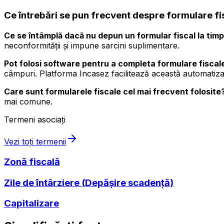
Ce întrebări se pun frecvent despre formulare fi
Ce se întâmplă dacă nu depun un formular fiscal la tim
neconformității și impune sarcini suplimentare.
Pot folosi software pentru a completa formulare fiscal
câmpuri. Platforma Incasez facilitează această automatiza
Care sunt formularele fiscale cel mai frecvent folosite
mai comune.
Termeni asociați
Vezi toți termenii
Zonă fiscală
Zile de întârziere (Depășire scadență)
Capitalizare