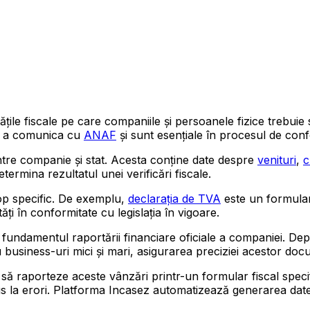
țile fiscale pe care companiile și persoanele fizice trebuie 
ru a comunica cu
ANAF
și sunt esențiale în procesul de conf
ntre companie și stat. Acesta conține date despre
venituri
,
c
ermina rezultatul unei verificări fiscale.
scop specific. De exemplu,
declarația de TVA
este un formular 
ăți în conformitate cu legislația în vigoare.
 fundamentul raportării financiare oficiale a companiei. D
 business-uri mici și mari, asigurarea preciziei acestor docu
să raporteze aceste vânzări printr-un formular fiscal speci
us la erori. Platforma Incasez automatizează generarea da