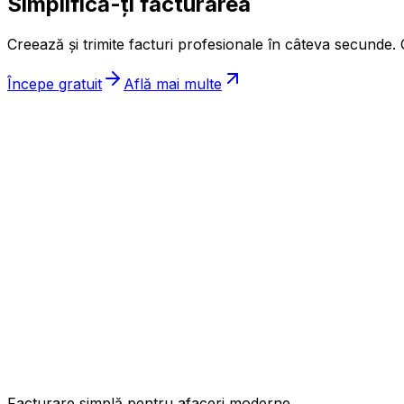
Simplifică-ți facturarea
Creează și trimite facturi profesionale în câteva secunde. G
Începe gratuit
Află mai multe
ınc
Facturare simplă pentru afaceri moderne.