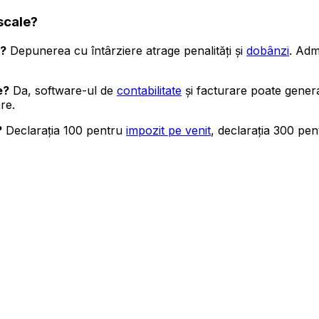
scale?
p?
Depunerea cu întârziere atrage penalități și
dobânzi
. Adm
e?
Da, software-ul de
contabilitate
și facturare poate gener
re.
?
Declarația 100 pentru
impozit pe venit
, declarația 300 pe