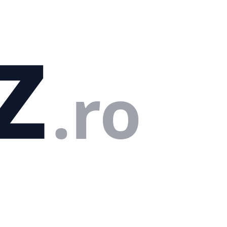
z
.ro