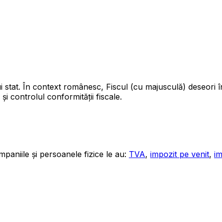
i stat. În context românesc, Fiscul (cu majusculă) deseori
și controlul conformității fiscale.
ompaniile și persoanele fizice le au:
TVA
,
impozit pe venit
,
im