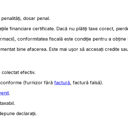
penalități, dosar penal.
țiile financiare certificate. Dacă nu plătiți taxe corect, pierde
armacii), conformitatea fiscală este condiție pentru a obține 
mentat bine afacerea. Este mai ușor să accesați credite sau i
colectat efectiv.
t conforme (furnizor fără
factură
, factură falsă).
venit
.
taxabil.
epune declarații.