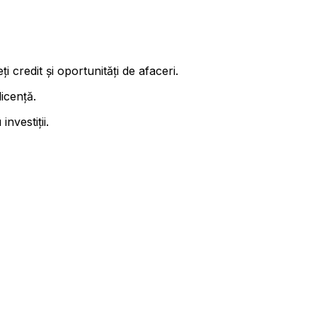
ți credit și oportunități de afaceri.
licență.
nvestiții.