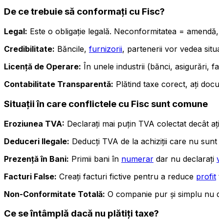
De ce trebuie să conformați cu Fisc?
Legal:
Este o obligație legală. Neconformitatea = amendă, 
Credibilitate:
Băncile,
furnizorii
, partenerii vor vedea situa
Licență de Operare:
În unele industrii (bănci, asigurări, f
Contabilitate Transparentă:
Plătind taxe corect, ați docu
Situații în care conflictele cu Fisc sunt comune
Eroziunea TVA:
Declarați mai puțin TVA colectat decât ați 
Deduceri Ilegale:
Deducți TVA de la achiziții care nu sun
Prezență în Bani:
Primii bani în
numerar
dar nu declarați
Facturi False:
Creați facturi fictive pentru a reduce
profit
Non-Conformitate Totală:
O companie pur și simplu nu d
Ce se întâmplă dacă nu plătiți taxe?