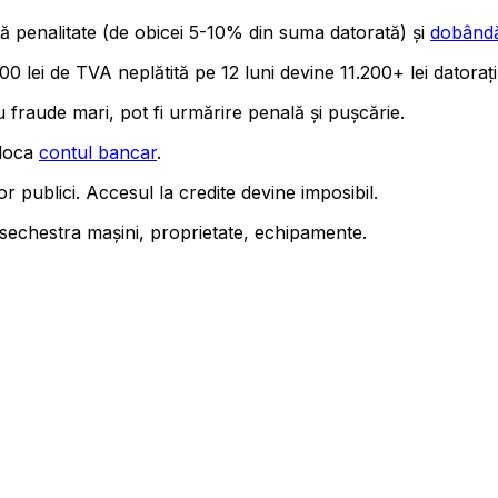
gă penalitate (de obicei 5-10% din suma datorată) și
dobând
lei de TVA neplătită pe 12 luni devine 11.200+ lei datorați
raude mari, pot fi urmărire penală și pușcărie.
loca
contul bancar
.
or publici. Accesul la credite devine imposibil.
sechestra mașini, proprietate, echipamente.