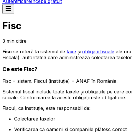
Autentificare
Începe gratuit
Fisc
3
min
citire
Fisc
se referă la sistemul de
taxe
și
obligații fiscale
ale unu
Fiscală), autoritatea care administrează colectarea taxelor 
Ce este Fisc?
Fisc = sistem. Fiscul (instituție) = ANAF în România.
Sistemul fiscal include toate taxele și obligațiile pe care c
sociale. Conformarea la aceste obligații este obligatorie.
Fiscul, ca instituție, este responsabil de:
Colectarea taxelor
Verificarea că oamenii și companiile plătesc corect