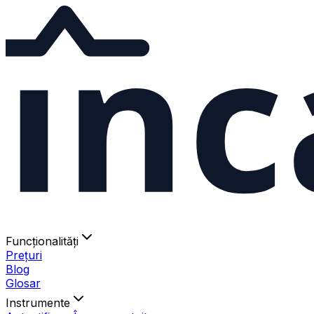
ınc
Funcționalități
Prețuri
Blog
Glosar
Instrumente