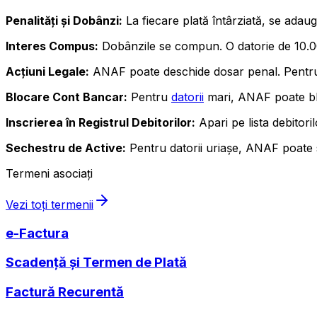
Penalități și Dobânzi:
La fiecare plată întârziată, se adau
Interes Compus:
Dobânzile se compun. O datorie de 10.000 
Acțiuni Legale:
ANAF poate deschide dosar penal. Pentru f
Blocare Cont Bancar:
Pentru
datorii
mari, ANAF poate b
Inscrierea în Registrul Debitorilor:
Apari pe lista debitoril
Sechestru de Active:
Pentru datorii uriașe, ANAF poate 
Termeni asociați
Vezi toți termenii
e-Factura
Scadență și Termen de Plată
Factură Recurentă