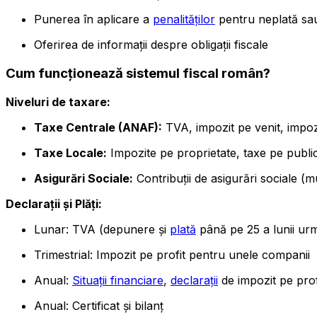
Punerea în aplicare a
penalităților
pentru neplată sa
Oferirea de informații despre obligații fiscale
Cum funcționează sistemul fiscal român?
Niveluri de taxare:
Taxe Centrale (ANAF):
TVA, impozit pe venit, impozi
Taxe Locale:
Impozite pe proprietate, taxe pe publici
Asigurări Sociale:
Contribuții de asigurări sociale (m
Declarații și Plăți:
Lunar: TVA (depunere și
plată
până pe 25 a lunii ur
Trimestrial: Impozit pe profit pentru unele companii
Anual:
Situații financiare
,
declarații
de impozit pe prof
Anual: Certificat și bilanț