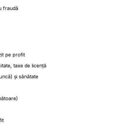
u fraudă
t pe profit
tate, taxe de licență
uncă) și sănătate
mătoare)
it