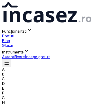
ıncasez
.ro
Funcționalități
Prețuri
Blog
Glosar
Instrumente
Autentificare
Începe gratuit
A
B
C
D
E
F
G
H