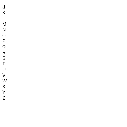
I
J
K
L
M
N
O
P
Q
R
S
T
U
V
W
X
Y
Z
ıncasez
.ro