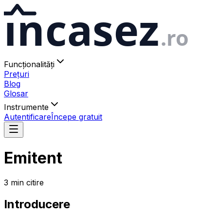
ıncasez
.ro
Funcționalități
Prețuri
Blog
Glosar
Instrumente
Autentificare
Începe gratuit
Emitent
3
min
citire
Introducere