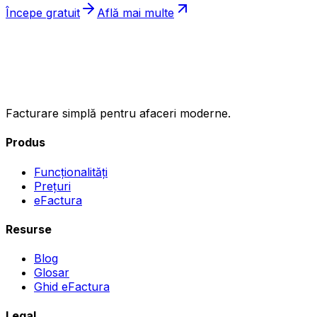
Începe gratuit
Află mai multe
ıncasez
.ro
Facturare simplă pentru afaceri moderne.
Produs
Funcționalități
Prețuri
eFactura
Resurse
Blog
Glosar
Ghid eFactura
Legal