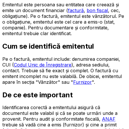
Emitentul este persoana sau entitatea care creează și
emite un document financiar (
factură
,
bon fiscal
, cec,
obligațiune). Pe o factură, emitentul este vânzătorul. Pe
o obligațiune, emitentul este cel care a emis-o (stat,
companie). Pentru documentare și conformitate,
emitentul trebuie clar identificat.
Cum se identifică emitentul
Pe o factură, emitentul include: denumirea companiei,
CUI (
Codul Unic de Înregistrare
), adresa sediului,
contact. Trebuie să fie exact și complet. O factură cu
emitent incomplet nu este valabilă. De obicei, emitentul
apare în secția "Vânzător" sau "
Furnizor
".
De ce este important
Identificarea corectă a emitentului asigură că
documentul este valabil și că se poate urmări unde a
provenit. Pentru audit și conformitate fiscală,
ANAF
trebuie să vadă cine a emis (furnizor) și cine a primit