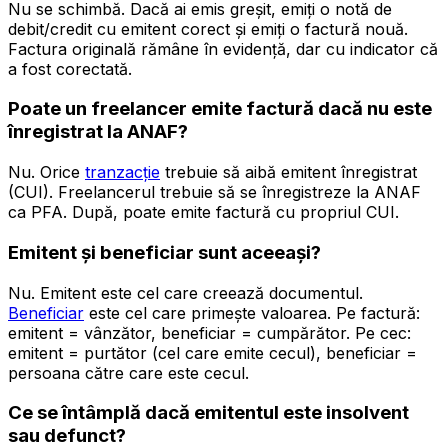
Nu se schimbă. Dacă ai emis greșit, emiți o notă de
debit/credit cu emitent corect și emiți o factură nouă.
Factura originală rămâne în evidență, dar cu indicator că
a fost corectată.
Poate un freelancer emite factură dacă nu este
înregistrat la ANAF?
Nu. Orice
tranzacție
trebuie să aibă emitent înregistrat
(CUI). Freelancerul trebuie să se înregistreze la ANAF
ca PFA. După, poate emite factură cu propriul CUI.
Emitent și beneficiar sunt aceeași?
Nu. Emitent este cel care creează documentul.
Beneficiar
este cel care primește valoarea. Pe factură:
emitent = vânzător, beneficiar = cumpărător. Pe cec:
emitent = purtător (cel care emite cecul), beneficiar =
persoana către care este cecul.
Ce se întâmplă dacă emitentul este insolvent
sau defunct?