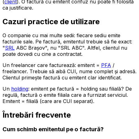
(
client
). O factură cu emitent confuz nu poate fi folosită
ca justificare.
Cazuri practice de utilizare
O companie cu mai multe sedii: fiecare sediu emite
facturile sale. Pe factură, emitentul trebuie să fie exact:
"
SRL
ABC Brașov", nu "SRL ABC". Altfel, clientul nu
poate dovedi cu cine a contractat.
Un freelancer care facturează: emitent =
PFA
/
freelancer. Trebuie să aibă CUI, nume complet și adresă.
Clientul primește factură cu emitent clar identificat.
Un
holding
: emitent pe factură = holding sau filială? De
regulă, factură o emite filiala care a furnizat serviciul.
Emitent = filială (care are CUI separat).
Întrebări frecvente
Cum schimb emitentul pe o factură?