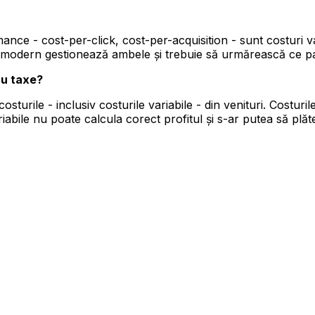
nce - cost-per-click, cost-per-acquisition - sunt costuri va
rul modern gestionează ambele și trebuie să urmărească ce 
ru taxe?
sturile - inclusiv costurile variabile - din venituri. Costurile
bile nu poate calcula corect profitul și s-ar putea să plăt