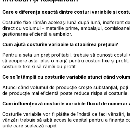
Care e diferența exactă dintre costuri variabile și costu
Costurile fixe rămân aceleași lună după lună, indiferent de c
direct cu volumul - materiile prime, ambalajul, comisioanel
gestionarea eficientă a ambelor.
Cum ajută costurile variabile la stabilirea prețului?
Pentru a seta un preț profitabil, trebuie să cunoști costul va
să acopere asta, plus o marjă pentru costuri fixe și profit. 
costurile fixe și să rămâi cu profit.
Ce se întâmplă cu costurile variabile atunci când volu
Atunci când volumul de producție crește substanțial, poți n
de producție mai eficientă poate reduce risipa și costurile.
Cum influențează costurile variabile fluxul de numerar 
Costurile variabile vor fi plătite de îndată ce faci vânzări
vânzări trebuie să aibă acces la capital pentru a finanța co
urile care scalează rapid.