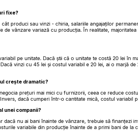
ri fixe?
ât produci sau vinzi - chiria, salariile angajaților permanenț
e de vânzare variază cu producția. În realitate, majoritatea
riabil pe unitate. Dacă știi că o unitate te costă 20 lei în mat
Dacă vinzi cu 45 lei și costul variabil e 20 lei, ai o marjă de
mul crește dramatic?
egocia prețuri mai mici cu furnizorii, ceea ce reduce costul 
 Invers, dacă cumperi într-o cantitate mică, costul variabil 
al unei companii?
, iar dacă nu ai bani înainte de vânzare, trebuie să finanțez
sturile variabile din producție înainte de a primi bani de la