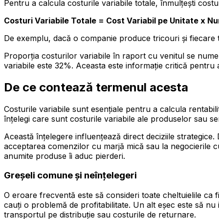
Pentru a calcula costurile variabile totale, înmulțești cost
Costuri Variabile Totale = Cost Variabil pe Unitate x Nu
De exemplu, dacă o companie produce tricouri și fiecare tri
Proporția costurilor variabile în raport cu venitul se numeșt
variabile este 32%. Aceasta este informație critică pentru a
De ce contează termenul acesta
Costurile variabile sunt esențiale pentru a calcula rentabi
înțelegi care sunt costurile variabile ale produselor sau ser
Această înțelegere influențează direct deciziile strategice. D
acceptarea comenzilor cu marjă mică sau la negocierile cu
anumite produse îi aduc pierderi.
Greșeli comune și neînțelegeri
O eroare frecventă este să consideri toate cheltuielile ca f
cauți o problemă de profitabilitate. Un alt eșec este să nu
transportul pe distribuție sau costurile de returnare.