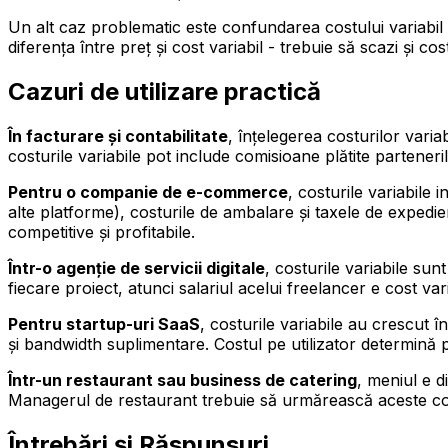
Un alt caz problematic este confundarea costului variabil 
diferența între preț și cost variabil - trebuie să scazi și cos
Cazuri de utilizare practică
În facturare și contabilitate
, înțelegerea costurilor vari
costurile variabile pot include comisioane plătite parteneri
Pentru o companie de e-commerce
, costurile variabile
alte platforme), costurile de ambalare și taxele de expedi
competitive și profitabile.
Într-o agenție de servicii digitale
, costurile variabile su
fiecare proiect, atunci salariul acelui freelancer e cost var
Pentru startup-uri SaaS
, costurile variabile au crescut 
și bandwidth suplimentare. Costul pe utilizator determină
Într-un restaurant sau business de catering
, meniul e d
Managerul de restaurant trebuie să urmărească aceste cos
Întrebări și Răspunsuri