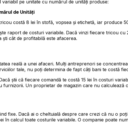
ul variabil pe unitate cu numărul de unități produse:
mărul de Unități
cou costă 8 lei în stofă, vopsea și etichetă, iar produce 500 
e raport de costuri variabile. Dacă vinzi fiecare tricou cu 25 
 ști cât de profitabilă este afacerea.
litatea reală a unei afaceri. Mulți antreprenori se concentre
viciilor tale, nu poți determina de fapt câți bani te costă fi
acă știi că fiecare comandă te costă 15 lei în costuri variabil
 furnizorii. Un proprietar de magazin care nu calculează co
iind fixe. Dacă ai o cheltuială despre care crezi că nu o poți
 iei în calcul toate costurile variabile. O companie poate nu