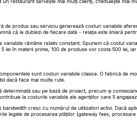
n restaurant servește mai mulți clienți, cheltuiește mai mul
ră de produs sau serviciu generează costuri variabile aferent
ă că le dublezi de fiecare dată - relația este liniară pentr
ile variabile rămâne relativ constant. Spunem că costul variab
 lei în materii prime, 100 de produse vor costa 500 lei, ia
și componentele sunt costuri variabile clasice. O fabrică d
il dacă face mai multe rute.
oadă determinată sau pe bază de proiect, precum și comisioan
ntribuie la costurile variabile ale agențiilor care îl angajeaz
 bandwidth cresc cu numărul de utilizatori activi. Dacă apli
ile legate de procesarea plăților (gateway fees, procesare c