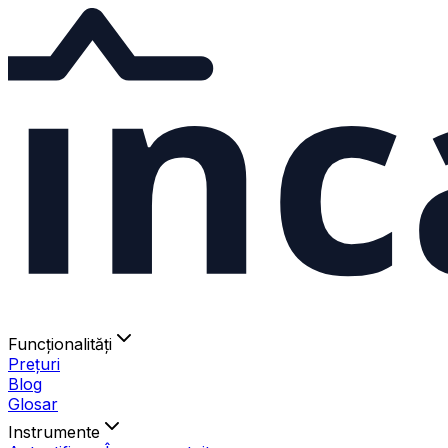
ınc
Funcționalități
Prețuri
Blog
Glosar
Instrumente