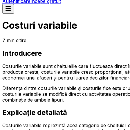
Autentificare
Începe gratuit
Costuri variabile
7
min
citire
Introducere
Costurile variabile sunt cheltuielile care fluctuează direct
producția crește, costurile variabile cresc proporțional;
economiei unei afaceri și pentru luarea deciziilor financiare
Diferența dintre costurile variabile și costurile fixe este 
costurile variabile se modifică direct cu activitatea operaț
combinație de ambele tipuri.
Explicație detaliată
Costurile variabile reprezintă acea categorie de cheltuieli