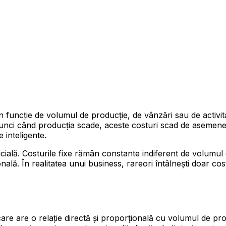
 în funcție de volumul de producție, de vânzări sau de activit
 atunci când producția scade, aceste costuri scad de aseme
 inteligente.
crucială. Costurile fixe rămân constante indiferent de volumul 
ională. În realitatea unui business, rareori întâlnești doar c
 care are o relație directă și proporțională cu volumul de pr