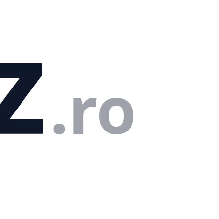
z
.ro