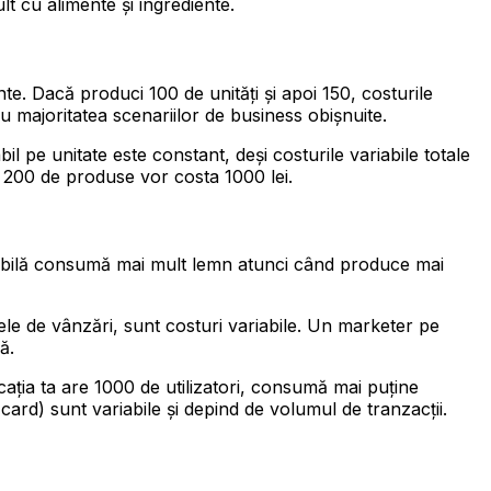
t cu alimente și ingrediente.
e. Dacă produci 100 de unități și apoi 150, costurile
u majoritatea scenariilor de business obișnuite.
il pe unitate este constant, deși costurile variabile totale
r 200 de produse vor costa 1000 lei.
e mobilă consumă mai mult lemn atunci când produce mai
ele de vânzări, sunt costuri variabile. Un marketer pe
ă.
cația ta are 1000 de utilizatori, consumă mai puține
ard) sunt variabile și depind de volumul de tranzacții.