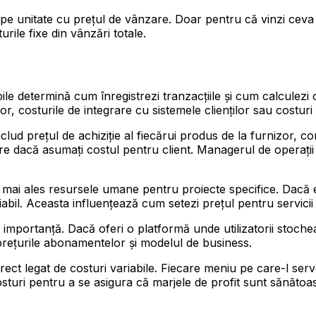
pe unitate cu prețul de vânzare. Doar pentru că vinzi ceva 
turile fixe din vânzări totale.
abile determină cum înregistrezi tranzacțiile și cum calculez
lor, costurile de integrare cu sistemele clienților sau costur
 includ prețul de achiziție al fiecărui produs de la furnizor
ere dacă asumați costul pentru client. Managerul de operați
nt mai ales resursele umane pentru proiecte specifice. Dacă 
iabil. Aceasta influențează cum setezi prețul pentru servicii ș
în importanță. Dacă oferi o platformă unde utilizatorii stoch
 prețurile abonamentelor și modelul de business.
irect legat de costuri variabile. Fiecare meniu pe care-l se
turi pentru a se asigura că marjele de profit sunt sănătoas