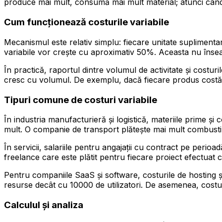
produce mai mult, consumă mai mult material; atunci când u
Cum funcționează costurile variabile
Mecanismul este relativ simplu: fiecare unitate suplimenta
variabile vor crește cu aproximativ 50%. Aceasta nu înseamn
În practică, raportul dintre volumul de activitate și costur
cresc cu volumul. De exemplu, dacă fiecare produs costă 5
Tipuri comune de costuri variabile
În industria manufacturieră și logistică, materiile prime 
mult. O companie de transport plătește mai mult combustib
În servicii, salariile pentru angajații cu contract pe peri
freelance care este plătit pentru fiecare proiect efectuat co
Pentru companiile SaaS și software, costurile de hosting și
resurse decât cu 10000 de utilizatori. De asemenea, costur
Calculul și analiza