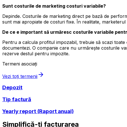
Sunt costurile de marketing costuri variabile?
Depinde. Costurile de marketing direct pe bază de performa
sunt mai apropiate de costuri fixe. În realitate, markete
De ce e important să urmăresc costurile variabile pent
Pentru a calcula profitul impozabil, trebuie să scazi toate co
documentezi. O companie care nu urmărește costurile varia
rezerve destul pentru impozite.
Termeni asociați
Vezi toți termenii
Depozit
Tip factură
Yearly report (Raport anual)
Simplifică-ți facturarea