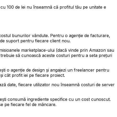
cu 100 de lei nu înseamnă că profitul tău pe unitate e
i costul bunurilor vândute. Pentru o agenție de facturare,
i de suport pentru fiecare client nou.
, comisioanele marketplace-ului (dacă vinde prin Amazon sau
i trebuie să cunoască aceste costuri pentru a seta prețuri
ești o agenție de design și angajezi un freelancer pentru
i cât profit iei pe fiecare proiect.
ează date, fiecare utilizator nou înseamnă costuri de server
rvești consumă ingrediente specifice cu un cost cunoscut.
e pe fiecare fel de mâncare.