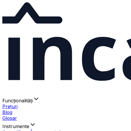
ınc
Funcționalități
Prețuri
Blog
Glosar
Instrumente