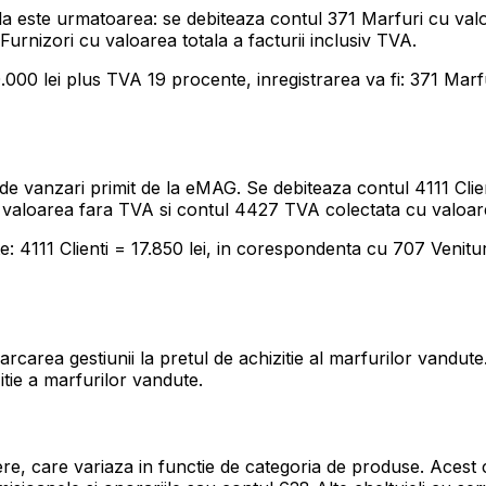
ila este urmatoarea: se debiteaza contul 371 Marfuri cu val
Furnizori cu valoarea totala a facturii inclusiv TVA.
000 lei plus TVA 19 procente, inregistrarea va fi: 371 Marfu
de vanzari primit de la eMAG. Se debiteaza contul 4111 Clien
 valoarea fara TVA si contul 4427 TVA colectata cu valoare
e: 4111 Clienti = 17.850 lei, in corespondenta cu 707 Venitu
carea gestiunii la pretul de achizitie al marfurilor vandute.
itie a marfurilor vandute.
, care variaza in functie de categoria de produse. Acest co