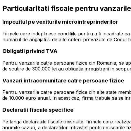
Particularitati fiscale pentru vanzarile
Impozitul pe veniturile microintreprinderilor
Firmele care indeplinesc conditiile pentru a fi incadrate c
numarul de angajati si de alte criterii prevazute de Codul fi
Obligatii privind TVA
Pentru vanzarile catre persoane fizice din Romania, se a
de scutire de 300.000 lei au obligatia inregistrarii in scopu
Vanzari intracomunitare catre persoane fizice
Pentru vanzarile catre persoane fizice din alte state memb
de 10.000 euro anual. In acest caz, firma trebuie sa se i
Declaratii fiscale specifice
Pe langa declaratiile fiscale obisnuite, firmele care reali
anumite cazuri, a declaratiilor Intrastat pentru miscarile fi