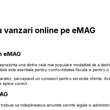
u vanzari online pe eMAG
rin eMAG
ezinta una dintre cele mai populare modalitati de a desfa
ile este esentiala pentru conformitatea fiscala si pentru o g
ator, percepand un comision pentru serviciile oferite. Acea
e aplice corect.
MAG
rebuie sa indeplineasca anumite cerinte legale si administra