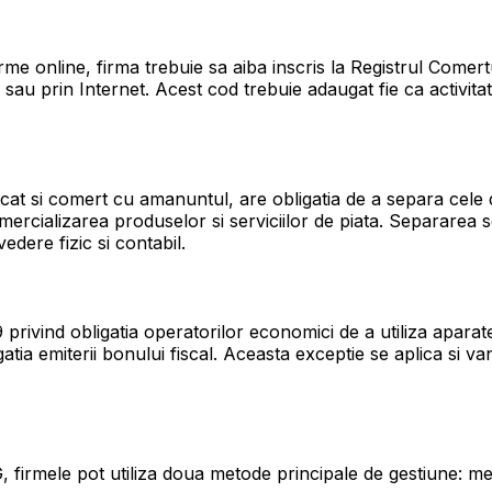
e online, firma trebuie sa aiba inscris la Registrul Comer
 prin Internet. Acest cod trebuie adaugat fie ca activitate 
 cat si comert cu amanuntul, are obligatia de a separa cele d
cializarea produselor si serviciilor de piata. Separarea se r
dere fizic si contabil.
privind obligatia operatorilor economici de a utiliza aparate
atia emiterii bonului fiscal. Aceasta exceptie se aplica si 
firmele pot utiliza doua metode principale de gestiune: meto