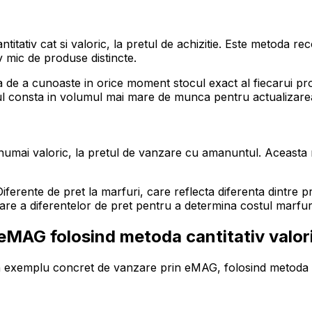
titativ cat si valoric, la pretul de achizitie. Este metoda
 mic de produse distincte.
ea de a cunoaste in orice moment stocul exact al fiecarui pr
ajul consta in volumul mai mare de munca pentru actualizar
a numai valoric, la pretul de vanzare cu amanuntul. Aceast
erente de pret la marfuri, care reflecta diferenta dintre pre
tizare a diferentelor de pret pentru a determina costul marfur
eMAG folosind metoda cantitativ valor
n exemplu concret de vanzare prin eMAG, folosind metoda ca