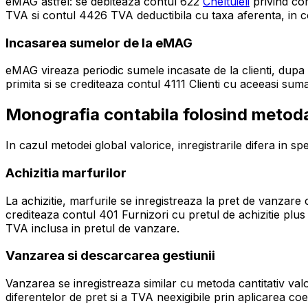
eMAG astfel: se debiteaza contul 622
Cheltuieli
privind com
TVA si contul 4426 TVA deductibila cu taxa aferenta, in c
Incasarea sumelor de la eMAG
eMAG vireaza periodic sumele incasate de la clienti, dupa r
primita si se crediteaza contul 4111 Clienti cu aceeasi suma
Monografia contabila folosind metoda
In cazul metodei global valorice, inregistrarile difera in spec
Achizitia marfurilor
La achizitie, marfurile se inregistreaza la pret de vanzar
crediteaza contul 401 Furnizori cu pretul de achizitie plu
TVA inclusa in pretul de vanzare.
Vanzarea si descarcarea gestiunii
Vanzarea se inregistreaza similar cu metoda cantitativ va
diferentelor de pret si a TVA neexigibile prin aplicarea coefi