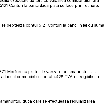
viciile executate de terti cu valoarea comisionului fara
121 Conturi la banci daca plata se face prin retinere.
: se debiteaza contul 5121 Conturi la banci in lei cu suma
l 371 Marfuri cu pretul de vanzare cu amanuntul si se
cu adaosul comercial si contul 4428 TVA neexigibila cu
cu amanuntul, dupa care se efectueaza regularizarea