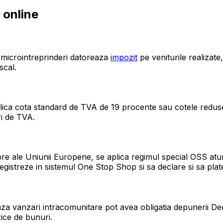
 online
a microintreprinderi datoreaza
impozit
pe veniturile realizate
scal.
plica cota standard de TVA de 19 procente sau cotele redus
ri de TVA.
re ale Uniunii Europene, se aplica regimul special OSS atun
nregistreze in sistemul One Stop Shop si sa declare si sa p
zeaza vanzari intracomunitare pot avea obligatia depunerii Dec
zice de bunuri.