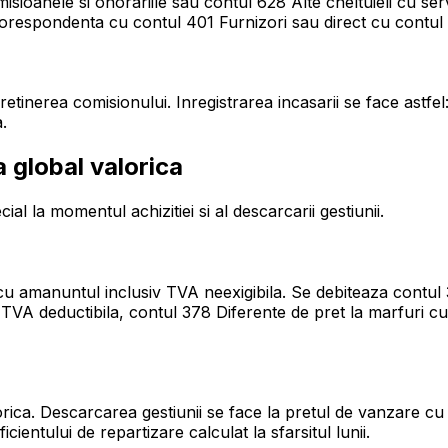
isioanele si onorariile sau contul 628 Alte cheltuieli cu ser
orespondenta cu contul 401 Furnizori sau direct cu contul 5
etinerea comisionului. Inregistrarea incasarii se face astfel
.
 global valorica
ial la momentul achizitiei si al descarcarii gestiunii.
e cu amanuntul inclusiv TVA neexigibila. Se debiteaza contu
s TVA deductibila, contul 378 Diferente de pret la marfuri 
lorica. Descarcarea gestiunii se face la pretul de vanzare 
cientului de repartizare calculat la sfarsitul lunii.