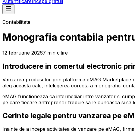
Autentificare
Începe gratuit
Contabilitate
Monografia contabila pentr
12 februarie 2026
7
min
citire
Introducere in comertul electronic p
Vanzarea produselor prin platforma eMAG Marketplace repr
aleg aceasta cale, intelegerea corecta a monografiei contab
eMAG functioneaza ca intermediar intre vanzator si cumpar
pe care fiecare antreprenor trebuie sa le cunoasca si sa l
Cerinte legale pentru vanzarea pe e
Inainte de a incepe activitatea de vanzare pe eMAG, firma t