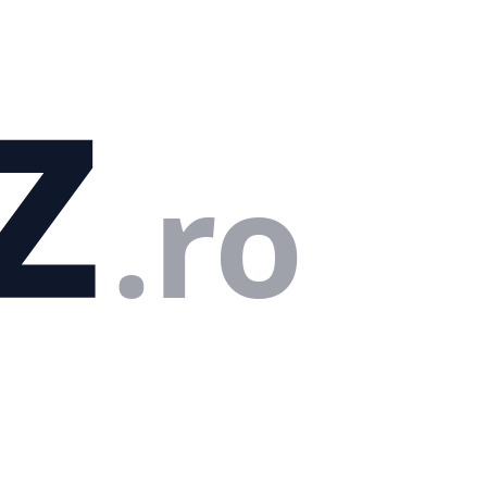
z
.ro