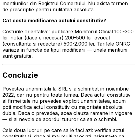
mentiunilor din Registrul Comertului. Nu exista termen
de prescriptie pentru nulitatea absoluta.
Cat costa modificarea actului constitutiv?
Costurile orientative: publicare Monitorul Oficial 100-300
lei, notar (daca e necesar) 200-500 lei, avocat
(consultanta si redactare) 500-2.000 lei. Tarifele ONRC
variaza in functie de tipul modificarii — unele mentiuni
sunt gratuite.
Concluzie
Povestea unanimitatii la SRL s-a schimbat in noiembrie
2022, dar nu pentru toata lumea. Daca actul constitutiv
al firmei tale nu prevedea explicit unanimitatea, acum
poti modifica actul constitutiv cu majoritate absoluta
dubla. Daca o prevedea, acea clauza ramane in vigoare
— si ai nevoie de acordul tuturor ca sa o schimbi.
Cele doua lucruri pe care sa le faci azi: verifica actul
constitutiv si, daca ai mai multi asociati, asigura-te ca