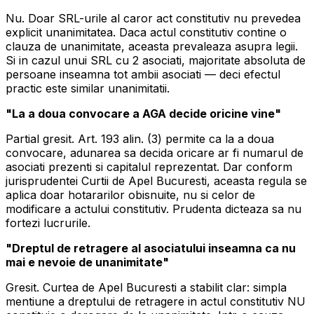
Nu. Doar SRL-urile al caror act constitutiv nu prevedea
explicit unanimitatea. Daca actul constitutiv contine o
clauza de unanimitate, aceasta prevaleaza asupra legii.
Si in cazul unui SRL cu 2 asociati, majoritate absoluta de
persoane inseamna tot ambii asociati — deci efectul
practic este similar unanimitatii.
"La a doua convocare a AGA decide oricine vine"
Partial gresit. Art. 193 alin. (3) permite ca la a doua
convocare, adunarea sa decida oricare ar fi numarul de
asociati prezenti si capitalul reprezentat. Dar conform
jurisprudentei Curtii de Apel Bucuresti, aceasta regula se
aplica doar hotararilor obisnuite, nu si celor de
modificare a actului constitutiv. Prudenta dicteaza sa nu
fortezi lucrurile.
"Dreptul de retragere al asociatului inseamna ca nu
mai e nevoie de unanimitate"
Gresit. Curtea de Apel Bucuresti a stabilit clar: simpla
mentiune a dreptului de retragere in actul constitutiv NU