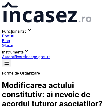
ıncasez
.ro
Funcționalități
Prețuri
Blog
Glosar
Instrumente
Autentificare
Începe gratuit
Forme de Organizare
Modificarea actului
constitutiv: ai nevoie de
acordul tuturor asociatilor?