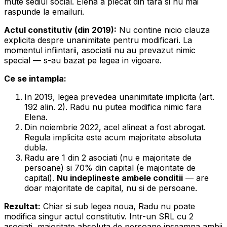
mute sediul social. Elena a plecat din tara si nu mai
raspunde la emailuri.
Actul constitutiv (din 2019):
Nu contine nicio clauza
explicita despre unanimitate pentru modificari. La
momentul infiintarii, asociatii nu au prevazut nimic
special — s-au bazat pe legea in vigoare.
Ce se intampla:
In 2019, legea prevedea unanimitate implicita (art.
192 alin. 2). Radu nu putea modifica nimic fara
Elena.
Din noiembrie 2022, acel alineat a fost abrogat.
Regula implicita este acum majoritate absoluta
dubla.
Radu are 1 din 2 asociati (nu e majoritate de
persoane) si 70% din capital (e majoritate de
capital).
Nu indeplineste ambele conditii
— are
doar majoritate de capital, nu si de persoane.
Rezultat:
Chiar si sub legea noua, Radu nu poate
modifica singur actul constitutiv. Intr-un SRL cu 2
asociati, majoritate absoluta de persoane inseamna ambii