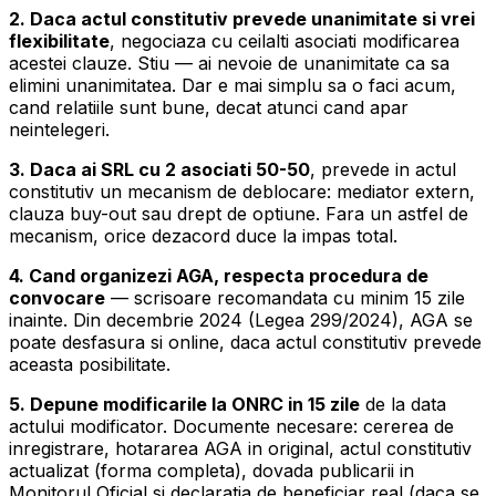
2. Daca actul constitutiv prevede unanimitate si vrei
flexibilitate
, negociaza cu ceilalti asociati modificarea
acestei clauze. Stiu — ai nevoie de unanimitate ca sa
elimini unanimitatea. Dar e mai simplu sa o faci acum,
cand relatiile sunt bune, decat atunci cand apar
neintelegeri.
3. Daca ai SRL cu 2 asociati 50-50
, prevede in actul
constitutiv un mecanism de deblocare: mediator extern,
clauza buy-out sau drept de optiune. Fara un astfel de
mecanism, orice dezacord duce la impas total.
4. Cand organizezi AGA, respecta procedura de
convocare
— scrisoare recomandata cu minim 15 zile
inainte. Din decembrie 2024 (Legea 299/2024), AGA se
poate desfasura si online, daca actul constitutiv prevede
aceasta posibilitate.
5. Depune modificarile la ONRC in 15 zile
de la data
actului modificator. Documente necesare: cererea de
inregistrare, hotararea AGA in original, actul constitutiv
actualizat (forma completa), dovada publicarii in
Monitorul Oficial si declaratia de beneficiar real (daca se