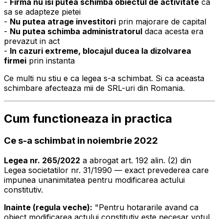
-
Firma nu isi putea schimba obiectul de activitate
ca
sa se adapteze pietei
-
Nu putea atrage investitori
prin majorare de capital
-
Nu putea schimba administratorul
daca acesta era
prevazut in act
-
In cazuri extreme, blocajul ducea la dizolvarea
firmei
prin instanta
Ce multi nu stiu e ca legea s-a schimbat. Si ca aceasta
schimbare afecteaza mii de SRL-uri din Romania.
Cum functioneaza in practica
Ce s-a schimbat in noiembrie 2022
Legea nr. 265/2022
a abrogat art. 192 alin. (2) din
Legea societatilor nr. 31/1990 — exact prevederea care
impunea unanimitatea pentru modificarea actului
constitutiv.
Inainte (regula veche):
"Pentru hotararile avand ca
obiect modificarea actului constitutiv este necesar votul