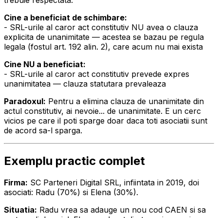
trebuie respectata.
Cine a beneficiat de schimbare:
- SRL-urile al caror act constitutiv NU avea o clauza
explicita de unanimitate — acestea se bazau pe regula
legala (fostul art. 192 alin. 2), care acum nu mai exista
Cine NU a beneficiat:
- SRL-urile al caror act constitutiv prevede expres
unanimitatea — clauza statutara prevaleaza
Paradoxul:
Pentru a elimina clauza de unanimitate din
actul constitutiv, ai nevoie... de unanimitate. E un cerc
vicios pe care il poti sparge doar daca toti asociatii sunt
de acord sa-l sparga.
Exemplu practic complet
Firma:
SC Parteneri Digital SRL, infiintata in 2019, doi
asociati: Radu (70%) si Elena (30%).
Situatia:
Radu vrea sa adauge un nou cod CAEN si sa