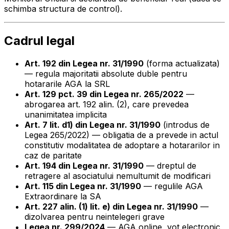
schimba structura de control).
Cadrul legal
Art. 192 din Legea nr. 31/1990
(forma actualizata)
— regula majoritatii absolute duble pentru
hotararile AGA la SRL
Art. 129 pct. 39 din Legea nr. 265/2022
—
abrogarea art. 192 alin. (2), care prevedea
unanimitatea implicita
Art. 7 lit. d1) din Legea nr. 31/1990
(introdus de
Legea 265/2022) — obligatia de a prevede in actul
constitutiv modalitatea de adoptare a hotararilor in
caz de paritate
Art. 194 din Legea nr. 31/1990
— dreptul de
retragere al asociatului nemultumit de modificari
Art. 115 din Legea nr. 31/1990
— regulile AGA
Extraordinare la SA
Art. 227 alin. (1) lit. e) din Legea nr. 31/1990
—
dizolvarea pentru neintelegeri grave
Legea nr. 299/2024
— AGA online, vot electronic,