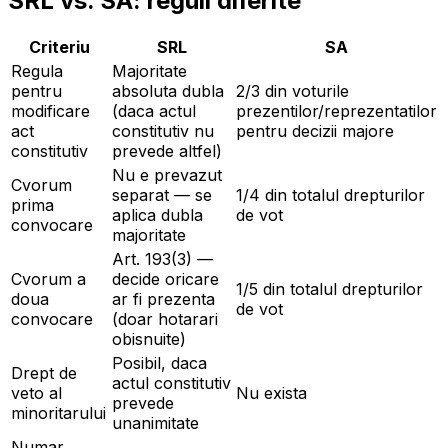
SRL vs. SA: reguli diferite
Criteriu
SRL
SA
Regula
Majoritate
pentru
absoluta dubla
2/3 din voturile
modificare
(daca actul
prezentilor/reprezentatilor
act
constitutiv nu
pentru decizii majore
constitutiv
prevede altfel)
Nu e prevazut
Cvorum
separat — se
1/4 din totalul drepturilor
prima
aplica dubla
de vot
convocare
majoritate
Art. 193(3) —
Cvorum a
decide oricare
1/5 din totalul drepturilor
doua
ar fi prezenta
de vot
convocare
(doar hotarari
obisnuite)
Posibil, daca
Drept de
actul constitutiv
veto al
Nu exista
prevede
minoritarului
unanimitate
Numar