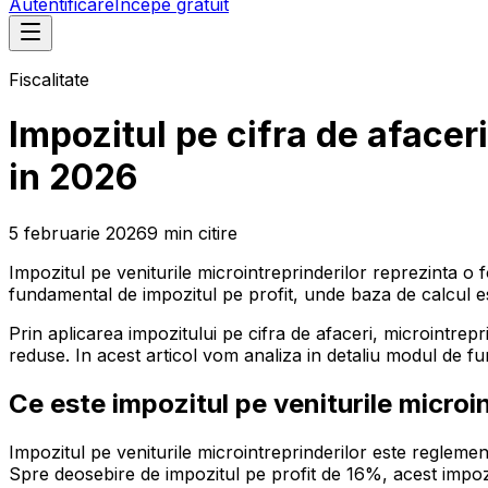
Autentificare
Începe gratuit
Fiscalitate
Impozitul pe cifra de afaceri 
in 2026
5 februarie 2026
9
min
citire
Impozitul pe veniturile microintreprinderilor reprezinta o f
fundamental de impozitul pe profit, unde baza de calcul este
Prin aplicarea impozitului pe cifra de afaceri, microintrep
reduse. In acest articol vom analiza in detaliu modul de func
Ce este impozitul pe veniturile microi
Impozitul pe veniturile microintreprinderilor este reglement
Spre deosebire de impozitul pe profit de 16%, acest impozit