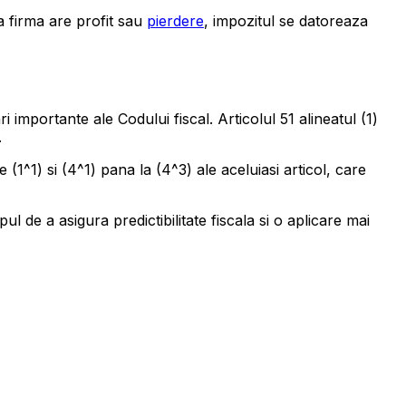
a firma are profit sau
pierdere
, impozitul se datoreaza
importante ale Codului fiscal. Articolul 51 alineatul (1)
.
1^1) si (4^1) pana la (4^3) ale aceluiasi articol, care
l de a asigura predictibilitate fiscala si o aplicare mai