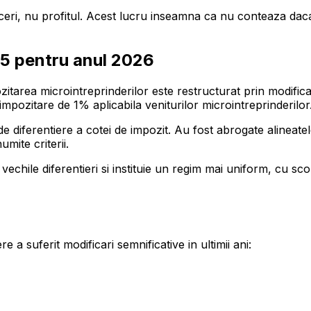
aceri, nu profitul. Acest lucru inseamna ca nu conteaza dac
25 pentru anul 2026
area microintreprinderilor este restructurat prin modificari 
 impozitare de 1% aplicabila veniturilor microintreprinderilor
iferentiere a cotei de impozit. Au fost abrogate alineatele (
mite criterii.
echile diferentieri si instituie un regim mai uniform, cu scopu
 a suferit modificari semnificative in ultimii ani: