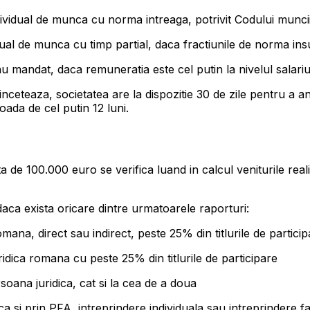
vidual de munca cu norma intreaga, potrivit Codului muncii. C
ual de munca cu timp partial, daca fractiunile de norma ins
u mandat, daca remuneratia este cel putin la nivelul salariu
 inceteaza, societatea are la dispozitie 30 de zile pentru a
ada de cel putin 12 luni.
imita de 100.000 euro se verifica luand in calcul veniturile r
aca exista oricare dintre urmatoarele raporturi:
mana, direct sau indirect, peste 25% din titlurile de partici
ridica romana cu peste 25% din titlurile de participare
oana juridica, cat si la cea de a doua
ca si prin PFA, intreprindere individuala sau intreprindere fa