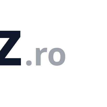
z
.ro