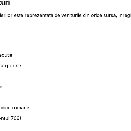
uri
rilor este reprezentata de veniturile din orice sursa, inregis
ecutie
ecorporale
re
uridice romane
ontul 709)