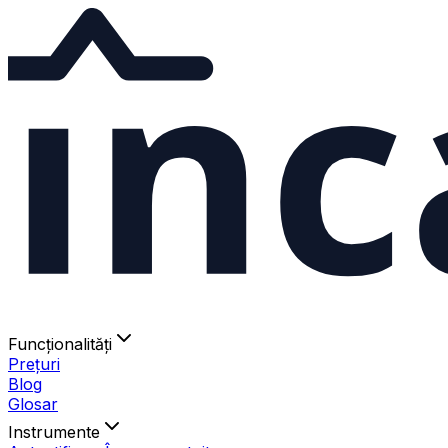
ınc
Funcționalități
Prețuri
Blog
Glosar
Instrumente