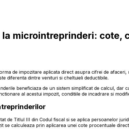
la microintreprinderi: cote, c
orma de impozitare aplicata direct asupra cifrei de afaceri, n
 diferenta dintre venituri si cheltuieli deductibile.
rinderile beneficiaza de un sistem simplificat de calcul, dar 
tionare al acestui impozit, conditiile de incadrare si modifica
ntreprinderilor
at de Titlul III din Codul fiscal si se aplica persoanelor ju
 se calculeaza prin aplicarea unei cote procentuale direct as