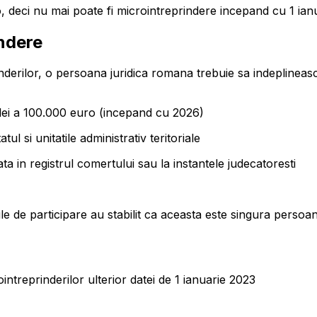
deci nu mai poate fi microintreprindere incepand cu 1 ianua
indere
inderilor, o persoana juridica romana trebuie sa indeplineas
n lei a 100.000 euro (incepand cu 2026)
ul si unitatile administrativ teritoriale
ata in registrul comertului sau la instantele judecatoresti
rile de participare au stabilit ca aceasta este singura persoan
intreprinderilor ulterior datei de 1 ianuarie 2023