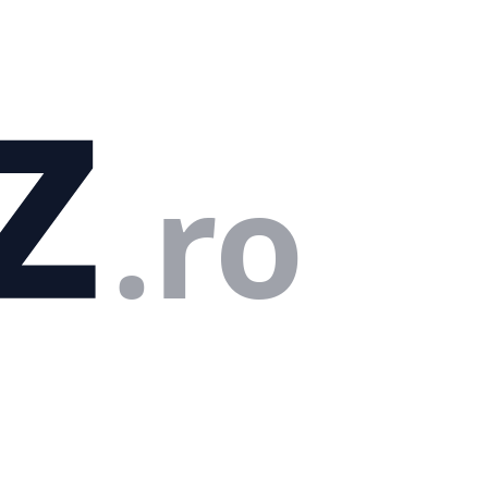
z
.ro