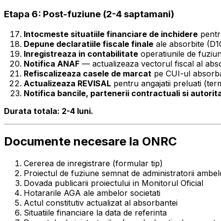
Etapa 6: Post-fuziune (2-4 saptamani)
Intocmeste situatiile financiare de inchidere
pentr
Depune declaratiile fiscale finale
ale absorbite (D1
Inregistreaza in contabilitate
operatiunile de fuziu
Notifica ANAF
— actualizeaza vectorul fiscal al abs
Refiscalizeaza casele de marcat
pe CUI-ul absorba
Actualizeaza REVISAL
pentru angajatii preluati (term
Notifica bancile, partenerii contractuali si autorita
Durata totala: 2-4 luni.
Documente necesare la ONRC
Cererea de inregistrare (formular tip)
Proiectul de fuziune semnat de administratorii ambelo
Dovada publicarii proiectului in Monitorul Oficial
Hotararile AGA ale ambelor societati
Actul constitutiv actualizat al absorbantei
Situatiile financiare la data de referinta