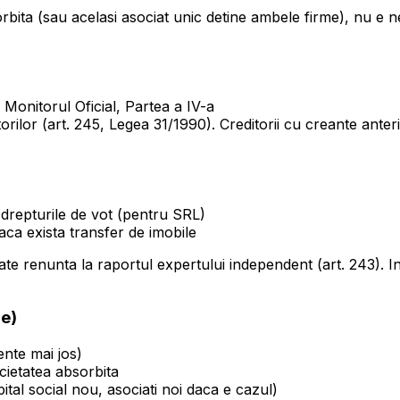
ta (sau acelasi asociat unic detine ambele firme), nu e ne
n Monitorul Oficial, Partea a IV-a
rilor (art. 245, Legea 31/1990). Creditorii cu creante anteri
 drepturile de vot (pentru SRL)
ca exista transfer de imobile
ate renunta la raportul expertului independent (art. 243). I
re)
ente mai jos)
cietatea absorbita
ital social nou, asociati noi daca e cazul)