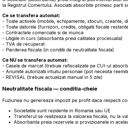
la Registrul Comertului. Asociatii absorbite primesc parti 
Ce se transfera automat:
- Toate activele (imobile, echipamente, stocuri, creante, dis
- Toate datoriile (furnizori, credite, obligatii fiscale restant
- Contractele comerciale si de munca
- Litigiile in curs (absorbanta preia calitatea procesuala)
- TVA de recuperat
- Pierderea fiscala (in conditii de neutralitate fiscala)
Ce NU se transfera automat:
- Casele de marcat (trebuie refiscalizate pe CUI-ul absorb
- Anumite autorizatii intuitu personae (pot necesita reemit
- REVISAL (trebuie actualizat manual in 5 zile)
Neutralitate fiscala — conditia-cheie
Fuziunea nu genereaza impozit pe profit daca respecti cond
Societatile sunt rezidente in Romania sau UE
Transferul se realizeaza la valoarea fiscala, nu la va
Absorbanta preia rezervele si provizioanele in aceleas