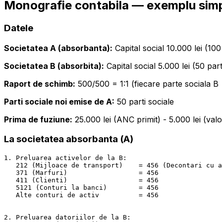
Monografie contabila — exemplu simp
Datele
Societatea A (absorbanta):
Capital social 10.000 lei (100
Societatea B (absorbita):
Capital social 5.000 lei (50 part
Raport de schimb:
500/500 = 1:1 (fiecare parte sociala B 
Parti sociale noi emise de A:
50 parti sociale
Prima de fuziune:
25.000 lei (ANC primit) - 5.000 lei (val
La societatea absorbanta (A)
1. Preluarea activelor de la B:

   212 (Mijloace de transport)    = 456 (Decontari cu a
   371 (Marfuri)                  = 456                
   411 (Clienti)                  = 456                
   5121 (Conturi la banci)        = 456                
   Alte conturi de activ          = 456                
                                                       
2. Preluarea datoriilor de la B:
