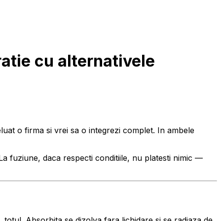
atie cu alternativele
eluat o firma si vrei sa o integrezi complet. In ambele
La fuziune, daca respecti conditiile, nu platesti nimic —
i, totul. Absorbita se dizolva fara lichidare si se radiaza de