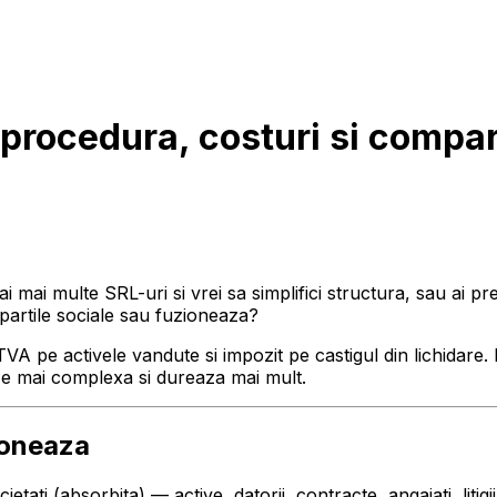
procedura, costuri si compar
i mai multe SRL-uri si vrei sa simplifici structura, sau ai pr
i partile sociale sau fuzioneaza?
TVA pe activele vandute si impozit pe castigul din lichidare. 
 e mai complexa si dureaza mai mult.
ioneaza
etati (absorbita) — active, datorii, contracte, angajati, litigi