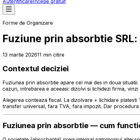
Autentificare
Începe gratuit
Forme de Organizare
Fuziune prin absorbtie SRL: 
13 martie 2026
11
min
citire
Contextul deciziei
Fuziunea prin absorbtie apare cel mai des in doua situatii: a
cazuri, intrebarea e aceeasi: dizolvi si lichidezi firma, vinz
Alegerea conteaza fiscal. La dizolvare + lichidare platesti 
transfer universal, fara TVA, fara impozit. Dar procedura
Fuziunea prin absorbtie — cum funct
O societate (absorbanta) preia integral patrimoniul altei soci