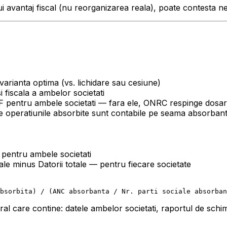
vantaj fiscal (nu reorganizarea reala), poate contesta neut
rianta optima (vs. lichidare sau cesiune)
si fiscala a ambelor societati
 pentru ambele societati — fara ele, ONRC respinge dosar
re operatiunile absorbite sunt contabile pe seama absorbant
 pentru ambele societati
le minus Datorii totale — pentru fiecare societate
 care contine: datele ambelor societati, raportul de schimb,