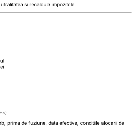
ralitatea si recalcula impozitele.
ul
ei
 prima de fuziune, data efectiva, conditiile alocarii de