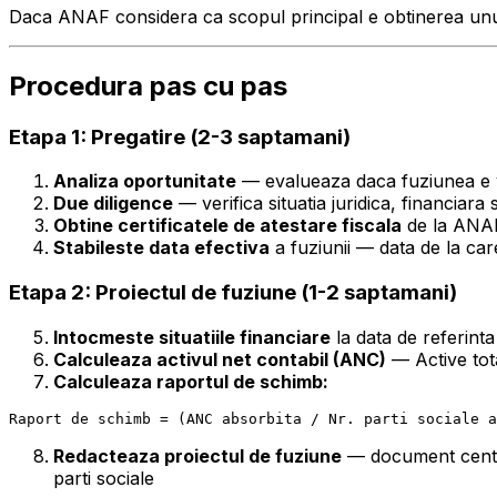
Daca ANAF considera ca scopul principal e obtinerea unui a
Procedura pas cu pas
Etapa 1: Pregatire (2-3 saptamani)
Analiza oportunitate
— evalueaza daca fuziunea e va
Due diligence
— verifica situatia juridica, financiara 
Obtine certificatele de atestare fiscala
de la ANAF
Stabileste data efectiva
a fuziunii — data de la ca
Etapa 2: Proiectul de fuziune (1-2 saptamani)
Intocmeste situatiile financiare
la data de referinta
Calculeaza activul net contabil (ANC)
— Active tota
Calculeaza raportul de schimb:
Redacteaza proiectul de fuziune
— document central
parti sociale