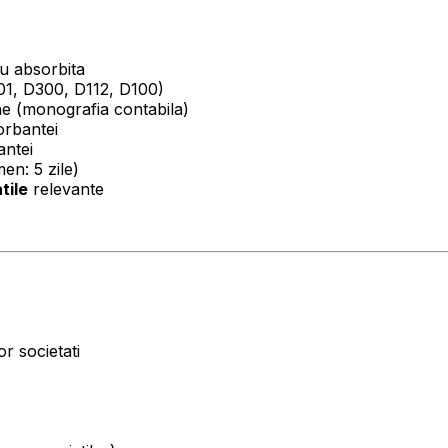
u absorbita
01, D300, D112, D100)
ne (monografia contabila)
orbantei
ntei
en: 5 zile)
tile
relevante
r societati