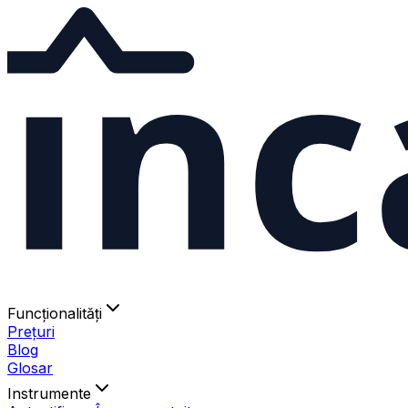
ınc
Funcționalități
Prețuri
Blog
Glosar
Instrumente