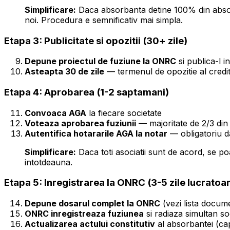
Simplificare:
Daca absorbanta detine 100% din absorbi
noi. Procedura e semnificativ mai simpla.
Etapa 3: Publicitate si opozitii (30+ zile)
Depune proiectul de fuziune la ONRC
si publica-l i
Asteapta 30 de zile
— termenul de opozitie al credito
Etapa 4: Aprobarea (1-2 saptamani)
Convoaca AGA
la fiecare societate
Voteaza aprobarea fuziunii
— majoritate de 2/3 din
Autentifica hotararile AGA la notar
— obligatoriu da
Simplificare:
Daca toti asociatii sunt de acord, se po
intotdeauna.
Etapa 5: Inregistrarea la ONRC (3-5 zile lucratoa
Depune dosarul complet la ONRC
(vezi lista docum
ONRC inregistreaza fuziunea
si radiaza simultan so
Actualizarea actului constitutiv
al absorbantei (cap