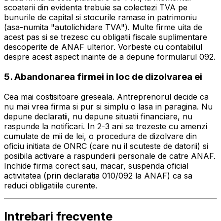
scoaterii din evidenta trebuie sa colectezi TVA pe
bunurile de capital si stocurile ramase in patrimoniu
(asa-numita "autolichidare TVA"). Multe firme uita de
acest pas si se trezesc cu obligatii fiscale suplimentare
descoperite de ANAF ulterior. Vorbeste cu contabilul
despre acest aspect inainte de a depune formularul 092.
5. Abandonarea firmei in loc de dizolvarea ei
Cea mai costisitoare greseala. Antreprenorul decide ca
nu mai vrea firma si pur si simplu o lasa in paragina. Nu
depune declaratii, nu depune situatii financiare, nu
raspunde la notificari. In 2-3 ani se trezeste cu amenzi
cumulate de mii de lei, o procedura de dizolvare din
oficiu initiata de ONRC (care nu il scuteste de datorii) si
posibila activare a raspunderii personale de catre ANAF.
Inchide firma corect sau, macar, suspenda oficial
activitatea (prin declaratia 010/092 la ANAF) ca sa
reduci obligatiile curente.
Intrebari frecvente