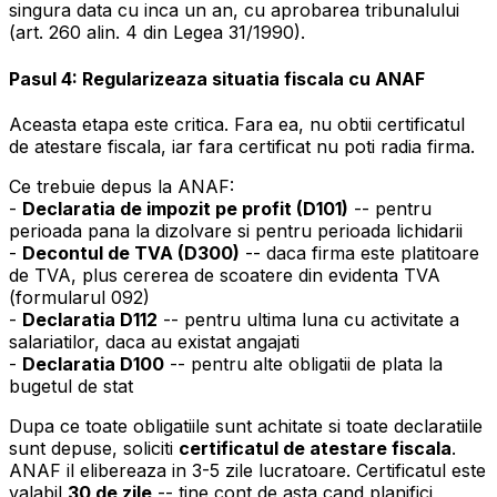
singura data cu inca un an, cu aprobarea tribunalului
(art. 260 alin. 4 din Legea 31/1990).
Pasul 4: Regularizeaza situatia fiscala cu ANAF
Aceasta etapa este critica. Fara ea, nu obtii certificatul
de atestare fiscala, iar fara certificat nu poti radia firma.
Ce trebuie depus la ANAF:
-
Declaratia de impozit pe profit (D101)
-- pentru
perioada pana la dizolvare si pentru perioada lichidarii
-
Decontul de TVA (D300)
-- daca firma este platitoare
de TVA, plus cererea de scoatere din evidenta TVA
(formularul 092)
-
Declaratia D112
-- pentru ultima luna cu activitate a
salariatilor, daca au existat angajati
-
Declaratia D100
-- pentru alte obligatii de plata la
bugetul de stat
Dupa ce toate obligatiile sunt achitate si toate declaratiile
sunt depuse, soliciti
certificatul de atestare fiscala
.
ANAF il elibereaza in 3-5 zile lucratoare. Certificatul este
valabil
30 de zile
-- tine cont de asta cand planifici