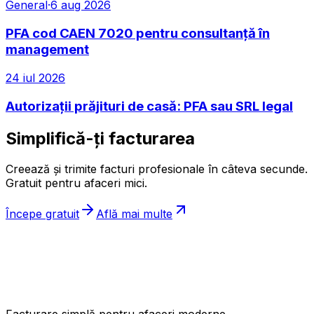
General
·
6 aug 2026
PFA cod CAEN 7020 pentru consultanță în
management
24 iul 2026
Autorizații prăjituri de casă: PFA sau SRL legal
Simplifică-ți facturarea
Creează și trimite facturi profesionale în câteva secunde.
Gratuit pentru afaceri mici.
Începe gratuit
Află mai multe
ıncasez
.ro
Facturare simplă pentru afaceri moderne.