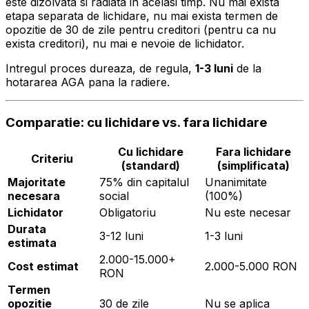
este dizolvata si radiata in acelasi timp. Nu mai exista
etapa separata de lichidare, nu mai exista termen de
opozitie de 30 de zile pentru creditori (pentru ca nu
exista creditori), nu mai e nevoie de lichidator.
Intregul proces dureaza, de regula,
1-3 luni
de la
hotararea AGA pana la radiere.
Comparatie: cu lichidare vs. fara lichidare
Cu lichidare
Fara lichidare
Criteriu
(standard)
(simplificata)
Majoritate
75% din capitalul
Unanimitate
necesara
social
(100%)
Lichidator
Obligatoriu
Nu este necesar
Durata
3-12 luni
1-3 luni
estimata
2.000-15.000+
Cost estimat
2.000-5.000 RON
RON
Termen
opozitie
30 de zile
Nu se aplica