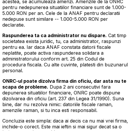
acestea, se acumuleaza amenzi. Amenzile de la ONRC
pentru nedepunerea situatiilor financiare sunt de 1.000-
5.000 RON per an. Cele de la ANAF pentru declaratii
nedepuse sunt similare -- 1.000-5.000 RON per
declaratie.
Raspunderea ta ca administrator nu dispare.
Cat timp
societatea exista juridic, tu, ca administrator, raspunzi
pentru ea. Iar daca ANAF constata datorii fiscale
neplatite, poate activa raspunderea solidara a
administratorului conform art. 25 din Codul de
procedura fiscala. Cu alte cuvinte, platesti din buzunarul
personal.
ONRC-ul poate dizolva firma din oficiu, dar asta nu te
scapa de probleme.
Dupa 2 ani consecutivi fara
depunerea situatiilor financiare, ONRC poate dispune
dizolvarea din oficiu (art. 237 din Legea 31/1990). Suna
bine, dar nu rezolva nimic: datoriile fiscale raman,
amenzile raman, si tu inca esti responsabil.
Concluzia este simpla: daca ai decis ca nu mai vrei firma,
inchide-o corect. Este mai ieftin si mai sigur decat sa o