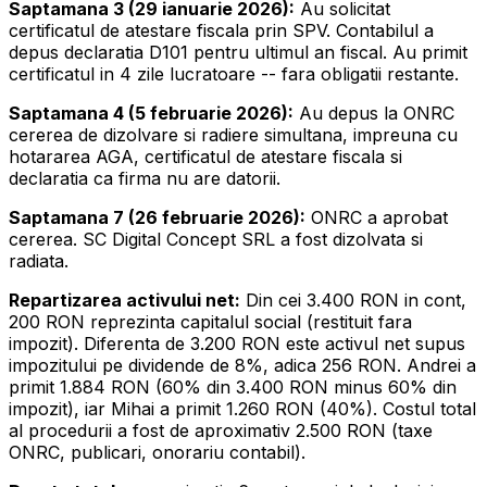
Saptamana 3 (29 ianuarie 2026):
Au solicitat
certificatul de atestare fiscala prin SPV. Contabilul a
depus declaratia D101 pentru ultimul an fiscal. Au primit
certificatul in 4 zile lucratoare -- fara obligatii restante.
Saptamana 4 (5 februarie 2026):
Au depus la ONRC
cererea de dizolvare si radiere simultana, impreuna cu
hotararea AGA, certificatul de atestare fiscala si
declaratia ca firma nu are datorii.
Saptamana 7 (26 februarie 2026):
ONRC a aprobat
cererea. SC Digital Concept SRL a fost dizolvata si
radiata.
Repartizarea activului net:
Din cei 3.400 RON in cont,
200 RON reprezinta capitalul social (restituit fara
impozit). Diferenta de 3.200 RON este activul net supus
impozitului pe dividende de 8%, adica 256 RON. Andrei a
primit 1.884 RON (60% din 3.400 RON minus 60% din
impozit), iar Mihai a primit 1.260 RON (40%). Costul total
al procedurii a fost de aproximativ 2.500 RON (taxe
ONRC, publicari, onorariu contabil).