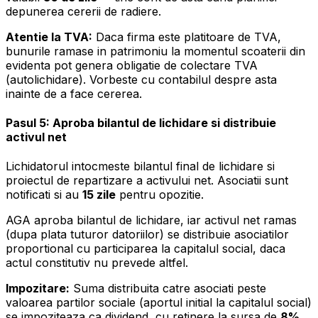
depunerea cererii de radiere.
Atentie la TVA:
Daca firma este platitoare de TVA,
bunurile ramase in patrimoniu la momentul scoaterii din
evidenta pot genera obligatie de colectare TVA
(autolichidare). Vorbeste cu contabilul despre asta
inainte de a face cererea.
Pasul 5: Aproba bilantul de lichidare si distribuie
activul net
Lichidatorul intocmeste bilantul final de lichidare si
proiectul de repartizare a activului net. Asociatii sunt
notificati si au
15 zile
pentru opozitie.
AGA aproba bilantul de lichidare, iar activul net ramas
(dupa plata tuturor datoriilor) se distribuie asociatilor
proportional cu participarea la capitalul social, daca
actul constitutiv nu prevede altfel.
Impozitare:
Suma distribuita catre asociati peste
valoarea partilor sociale (aportul initial la capitalul social)
se impoziteaza ca dividend, cu retinere la sursa de
8%