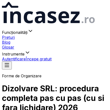
ıncasez
.ro
Funcționalități
Prețuri
Blog
Glosar
Instrumente
Autentificare
Începe gratuit
Forme de Organizare
Dizolvare SRL: procedura
completa pas cu pas (cu si
fara lichidare) 2026