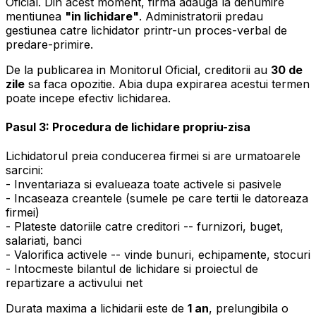
Oficial. Din acest moment, firma adauga la denumire
mentiunea
"in lichidare"
. Administratorii predau
gestiunea catre lichidator printr-un proces-verbal de
predare-primire.
De la publicarea in Monitorul Oficial, creditorii au
30 de
zile
sa faca opozitie. Abia dupa expirarea acestui termen
poate incepe efectiv lichidarea.
Pasul 3: Procedura de lichidare propriu-zisa
Lichidatorul preia conducerea firmei si are urmatoarele
sarcini:
- Inventariaza si evalueaza toate activele si pasivele
- Incaseaza creantele (sumele pe care tertii le datoreaza
firmei)
- Plateste datoriile catre creditori -- furnizori, buget,
salariati, banci
- Valorifica activele -- vinde bunuri, echipamente, stocuri
- Intocmeste bilantul de lichidare si proiectul de
repartizare a activului net
Durata maxima a lichidarii este de
1 an
, prelungibila o