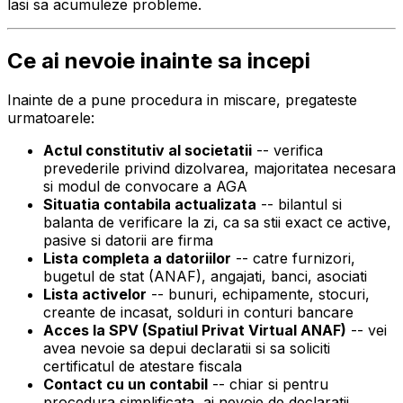
lasi sa acumuleze probleme.
Ce ai nevoie inainte sa incepi
Inainte de a pune procedura in miscare, pregateste
urmatoarele:
Actul constitutiv al societatii
-- verifica
prevederile privind dizolvarea, majoritatea necesara
si modul de convocare a AGA
Situatia contabila actualizata
-- bilantul si
balanta de verificare la zi, ca sa stii exact ce active,
pasive si datorii are firma
Lista completa a datoriilor
-- catre furnizori,
bugetul de stat (ANAF), angajati, banci, asociati
Lista activelor
-- bunuri, echipamente, stocuri,
creante de incasat, solduri in conturi bancare
Acces la SPV (Spatiul Privat Virtual ANAF)
-- vei
avea nevoie sa depui declaratii si sa soliciti
certificatul de atestare fiscala
Contact cu un contabil
-- chiar si pentru
procedura simplificata, ai nevoie de declaratii