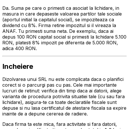
Da. Suma pe care o primesti ca asociat la lichidare, in
masura in care depaseste valoarea partilor tale sociale
(aportul initial la capitalul social), se impoziteaza ca
dividend cu 8%. Firma retine impozitul si il vireaza la
ANAF. Tu primesti suma neta. De exemplu, daca ai
depus 100 RON capital social si primesti la lichidare 5.100
RON, platesti 8% impozit pe diferenta de 5.000 RON,
adica 400 RON.
Incheiere
Dizolvarea unui SRL nu este complicata daca o planifici
corect si o parcurgi pas cu pas. Cele mai importante
lucruri de retinut: verifica din timp daca ai datorii, alege
varianta de procedura potrivita situatiei tale (cu sau fara
lichidare), asigura-te ca toate declaratiile fiscale sunt
depuse si nu lasa certificatul de atestare fiscala sa expire
inainte de a depune cererea de radiere.
Daca firma ta este mica, fara activitate si fara datorii,