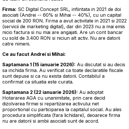
Firma:
SC Digital Concept SRL, infiintata in 2021 de doi
asociati (Andrei -- 60% si Mihai -- 40%), cu un capital
social de 200 RON. Firma a avut activitate in 2021 si 2022
(servicii de marketing digital), dar din 2023 nu a mai emis
nicio factura si nu mai are angajati. Are un cont bancar
cu sold de 3.400 RON si niciun alt activ. Nu are datorii
catre nimeni.
Ce au facut Andrei si Mihai:
Saptamana 1 (15 ianuarie 2026):
Au discutat si au decis
sa inchida firma. Au verificat ca toate declaratiile fiscale
sunt depuse si ca nu exista datorii. Contabilul a
confirmat ca situatia este curata.
Saptamana 2 (22 ianuarie 2026):
Au adoptat
Hotararea AGA cu unanimitate, prin care decid
dizolvarea firmei si repartizarea activului net
proportional cu participarea la capitalul social. Au ales
procedura simplificata (fara lichidare), deoarece firma
nu are datorii si ambii asociati sunt de acord.