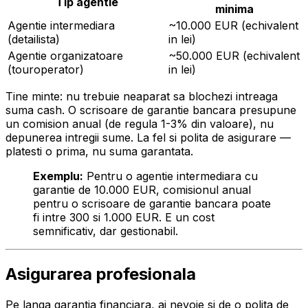
Tip agentie
minima
Agentie intermediara
~10.000 EUR (echivalent
(detailista)
in lei)
Agentie organizatoare
~50.000 EUR (echivalent
(touroperator)
in lei)
Tine minte: nu trebuie neaparat sa blochezi intreaga
suma cash. O scrisoare de garantie bancara presupune
un comision anual (de regula 1-3% din valoare), nu
depunerea intregii sume. La fel si polita de asigurare —
platesti o prima, nu suma garantata.
Exemplu:
Pentru o agentie intermediara cu
garantie de 10.000 EUR, comisionul anual
pentru o scrisoare de garantie bancara poate
fi intre 300 si 1.000 EUR. E un cost
semnificativ, dar gestionabil.
Asigurarea profesionala
Pe langa garantia financiara, ai nevoie si de o polita de