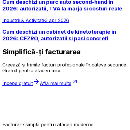
Cum deschizi un parc auto second-hand in
2026: autorizatii, TVA la marja si costuri reale
Industrii & Activitati
·
3 apr 2026
Cum deschizi un cabinet de kinetoterapie in
2026: CFZRO, autorizatii si pasi concreti
Simplifică-ți facturarea
Creează și trimite facturi profesionale în câteva secunde.
Gratuit pentru afaceri mici.
Începe gratuit
Află mai multe
ıncasez
.ro
Facturare simplă pentru afaceri moderne.