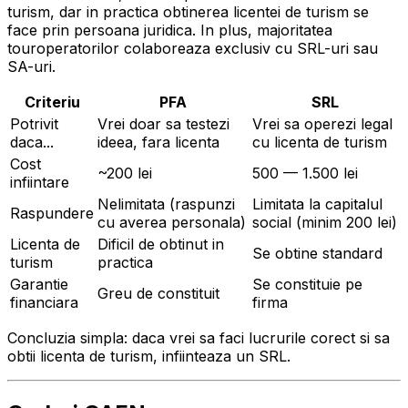
turism, dar in practica obtinerea licentei de turism se
face prin persoana juridica. In plus, majoritatea
touroperatorilor colaboreaza exclusiv cu SRL-uri sau
SA-uri.
Criteriu
PFA
SRL
Potrivit
Vrei doar sa testezi
Vrei sa operezi legal
daca...
ideea, fara licenta
cu licenta de turism
Cost
~200 lei
500 — 1.500 lei
infiintare
Nelimitata (raspunzi
Limitata la capitalul
Raspundere
cu averea personala)
social (minim 200 lei)
Licenta de
Dificil de obtinut in
Se obtine standard
turism
practica
Garantie
Se constituie pe
Greu de constituit
financiara
firma
Concluzia simpla: daca vrei sa faci lucrurile corect si sa
obtii licenta de turism, infiinteaza un SRL.