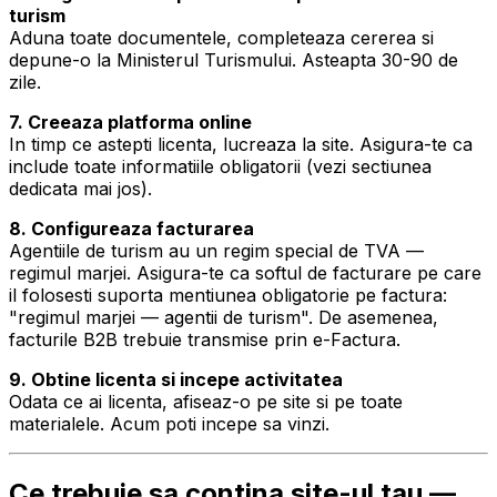
turism
Aduna toate documentele, completeaza cererea si
depune-o la Ministerul Turismului. Asteapta 30-90 de
zile.
7. Creeaza platforma online
In timp ce astepti licenta, lucreaza la site. Asigura-te ca
include toate informatiile obligatorii (vezi sectiunea
dedicata mai jos).
8. Configureaza facturarea
Agentiile de turism au un regim special de TVA —
regimul marjei. Asigura-te ca softul de facturare pe care
il folosesti suporta mentiunea obligatorie pe factura:
"regimul marjei — agentii de turism". De asemenea,
facturile B2B trebuie transmise prin e-Factura.
9. Obtine licenta si incepe activitatea
Odata ce ai licenta, afiseaz-o pe site si pe toate
materialele. Acum poti incepe sa vinzi.
Ce trebuie sa contina site-ul tau —