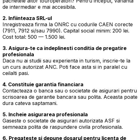
pachetele altor touroperatori? Pentru inceput, varianta
de intermediar e mai accesibila.
2. Infiinteaza SRL-ul
Inregistreaza firma la ONRC cu codurile CAEN corecte
(7911, 7912 si/sau 7990). Capital social minim: 200 lei.
Cost total: 500 — 1.500 lei.
3. Asigura-te ca indeplinesti conditia de pregatire
profesionala
Daca nu ai studii sau experienta in turism, inscrie-te la
un curs autorizat ANC. Poti face asta si in paralel cu
ceilalti pasi.
4. Constituie garantia financiara
Contacteaza o banca sau o societate de asigurari pentru
scrisoarea de garantie bancara sau polita. Aceasta poate
dura cateva saptamani.
5. Incheie asigurarea profesionala
Gaseste o societate de asigurari autorizata ASF si
semneaza polita de raspundere civila profesionala.
6. Pregateste si depune dosarul pentru licenta de