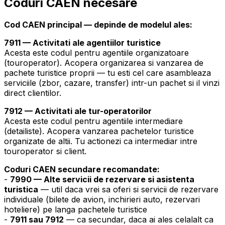
Coduri CAEN necesare
Cod CAEN principal — depinde de modelul ales:
7911 — Activitati ale agentiilor turistice
Acesta este codul pentru agentiile organizatoare
(touroperator). Acopera organizarea si vanzarea de
pachete turistice proprii — tu esti cel care asambleaza
serviciile (zbor, cazare, transfer) intr-un pachet si il vinzi
direct clientilor.
7912 — Activitati ale tur-operatorilor
Acesta este codul pentru agentiile intermediare
(detailiste). Acopera vanzarea pachetelor turistice
organizate de altii. Tu actionezi ca intermediar intre
touroperator si client.
Coduri CAEN secundare recomandate:
-
7990 — Alte servicii de rezervare si asistenta
turistica
— util daca vrei sa oferi si servicii de rezervare
individuale (bilete de avion, inchirieri auto, rezervari
hoteliere) pe langa pachetele turistice
-
7911 sau 7912
— ca secundar, daca ai ales celalalt ca