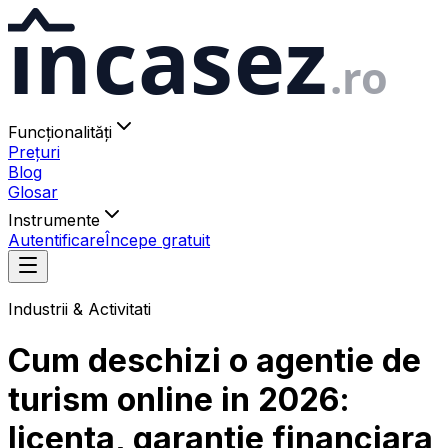
ıncasez
.ro
Funcționalități
Prețuri
Blog
Glosar
Instrumente
Autentificare
Începe gratuit
Industrii & Activitati
Cum deschizi o agentie de
turism online in 2026:
licenta, garantie financiara