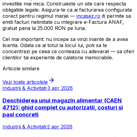
investitie mai mica. Construieste un site care respecta
obligatiile legale. Asigura-te ca ai facturarea configurata
corect pentru regimul marjei —
incasez.ro
iti permite sa
emiti facturi nelimitate cu integrare e-Factura ANAF,
gratuit pana la 25.000 RON pe luna.
Cel mai important: nu incepe sa vinzi inainte de a avea
licenta. Odata ce ai totul la locul lui, poti sa te
concentrezi pe ceea ce conteaza cu adevarat — sa oferi
clientilor tai experiente de calatorie memorabile.
Articole similare
Vezi toate articolele
Industrii & Activitati
·
3 apr 2026
Deschiderea unui magazin alimentar (CAEN
4712): ghid complet cu autorizatii, costuri si
pasi concreti
Industrii & Activitati
·
2 apr 2026