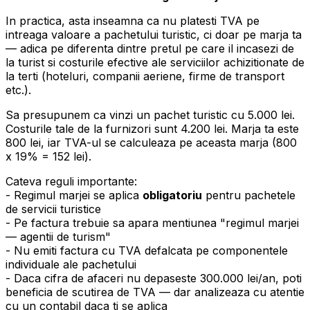
In practica, asta inseamna ca nu platesti TVA pe
intreaga valoare a pachetului turistic, ci doar pe marja ta
— adica pe diferenta dintre pretul pe care il incasezi de
la turist si costurile efective ale serviciilor achizitionate de
la terti (hoteluri, companii aeriene, firme de transport
etc.).
Sa presupunem ca vinzi un pachet turistic cu 5.000 lei.
Costurile tale de la furnizori sunt 4.200 lei. Marja ta este
800 lei, iar TVA-ul se calculeaza pe aceasta marja (800
x 19% = 152 lei).
Cateva reguli importante:
- Regimul marjei se aplica
obligatoriu
pentru pachetele
de servicii turistice
- Pe factura trebuie sa apara mentiunea "regimul marjei
— agentii de turism"
- Nu emiti factura cu TVA defalcata pe componentele
individuale ale pachetului
- Daca cifra de afaceri nu depaseste 300.000 lei/an, poti
beneficia de scutirea de TVA — dar analizeaza cu atentie
cu un contabil daca ti se aplica