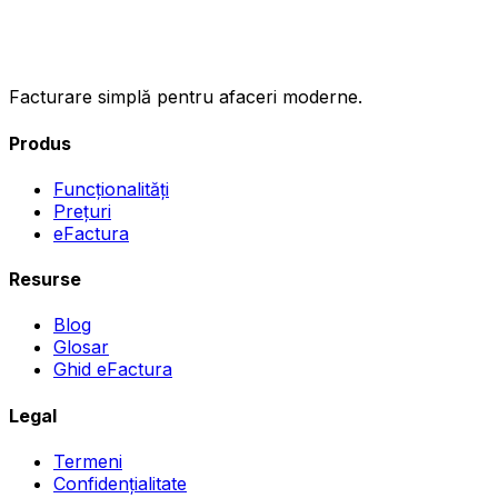
ıncasez
.ro
Facturare simplă pentru afaceri moderne.
Produs
Funcționalități
Prețuri
eFactura
Resurse
Blog
Glosar
Ghid eFactura
Legal
Termeni
Confidențialitate