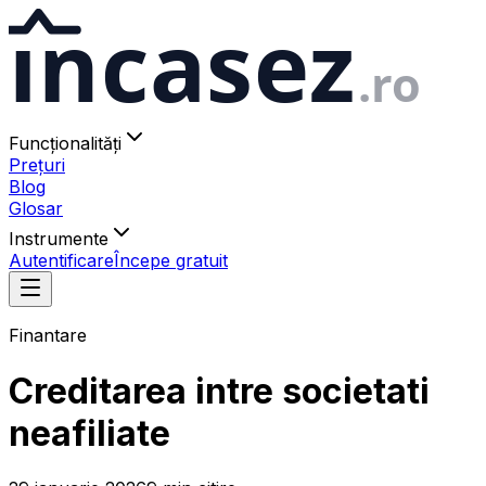
ıncasez
.ro
Funcționalități
Prețuri
Blog
Glosar
Instrumente
Autentificare
Începe gratuit
Finantare
Creditarea intre societati
neafiliate