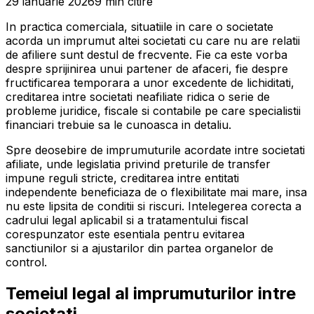
29 ianuarie 2026
9
min
citire
In practica comerciala, situatiile in care o societate
acorda un imprumut altei societati cu care nu are relatii
de afiliere sunt destul de frecvente. Fie ca este vorba
despre sprijinirea unui partener de afaceri, fie despre
fructificarea temporara a unor excedente de lichiditati,
creditarea intre societati neafiliate ridica o serie de
probleme juridice, fiscale si contabile pe care specialistii
financiari trebuie sa le cunoasca in detaliu.
Spre deosebire de imprumuturile acordate intre societati
afiliate, unde legislatia privind preturile de transfer
impune reguli stricte, creditarea intre entitati
independente beneficiaza de o flexibilitate mai mare, insa
nu este lipsita de conditii si riscuri. Intelegerea corecta a
cadrului legal aplicabil si a tratamentului fiscal
corespunzator este esentiala pentru evitarea
sanctiunilor si a ajustarilor din partea organelor de
control.
Temeiul legal al imprumuturilor intre
societati