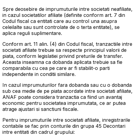
Spre deosebire de imprumuturile intre societati neafiliate,
in cazul societatilor afiliate (definite conform art. 7 din
Codul fiscal ca entitati care au control una asupra
celeilalte sau sunt controlate de o terta entitate), se
aplica reguli suplimentare.
Conform art. 11 alin. (4) din Codul fiscal, tranzactiile intre
societati afiliate trebuie sa respecte principiul valorii de
piata, conform legislatiei privind preturile de transfer.
Aceasta inseamna ca dobanda aplicata trebuie sa fie
comparabila cu cea pe care ar fi stabilit-o parti
independente in conditii similare.
In cazul imprumuturilor fara dobanda sau cu o dobanda
sub cea medie de pe piata acordate intre societati afiliate,
ANAF poate considera tranzactia ca fiind un avantaj
economic pentru societatea imprumutata, ce ar putea
atrage ajustari si sanctiuni fiscale.
Pentru imprumuturile intre societati afiliate, inregistrarile
contabile se fac prin conturile din grupa 45 Decontari
intre entitati din cadrul grupului: