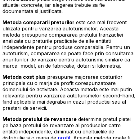
situatiei concrete, iar alegerea trebuie sa fie
documentata si justificata.
Metoda compararii preturilor
este cea mai frecvent
utilizata pentru vanzarea autoturismelor. Aceasta
metoda presupune compararea pretului tranzactiei
analizate cu preturile practicate de alte entitati
independente pentru produse comparabile. Pentru un
autoturism, compararea se poate face prin consultarea
anunturilor de vanzare pentru autoturisme similare ca
marca, model, an de fabricatie, dotari si kilometraj.
Metoda cost plus
presupune majorarea costurilor
principale cu o marja de profit corespunzatoare
domeniului de activitate. Aceasta metoda este mai putin
relevanta pentru vanzarea autoturismelor second-hand,
fiind aplicabila mai degraba in cazul productiei sau al
prestarii de servicii.
Metoda pretului de revanzare
determina pretul pietei
pe baza pretului de revanzare al produselor catre
entitati independente, diminuat cu cheltuielile de
distributie si o marja de
profit
. Aceasta metoda poate fi