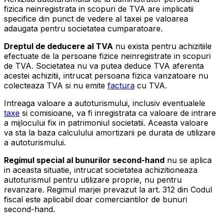
fizica neinregistrata in scopuri de TVA are implicatii
specifice din punct de vedere al taxei pe valoarea
adaugata pentru societatea cumparatoare.
Dreptul de deducere al TVA
nu exista pentru achizitiile
efectuate de la persoane fizice neinregistrate in scopuri
de TVA. Societatea nu va putea deduce TVA aferenta
acestei achizitii, intrucat persoana fizica vanzatoare nu
colecteaza TVA si nu emite
factura
cu TVA.
Intreaga valoare a autoturismului, inclusiv eventualele
taxe
si comisioane, va fi inregistrata ca valoare de intrare
a mijlocului fix in patrimoniul societatii. Aceasta valoare
va sta la baza calculului amortizarii pe durata de utilizare
a autoturismului.
Regimul special al bunurilor second-hand
nu se aplica
in aceasta situatie, intrucat societatea achizitioneaza
autoturismul pentru utilizare proprie, nu pentru
revanzare. Regimul marjei prevazut la art. 312 din Codul
fiscal este aplicabil doar comerciantilor de bunuri
second-hand.