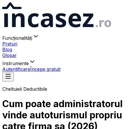
ıncasez
.ro
Funcționalități
Prețuri
Blog
Glosar
Instrumente
Autentificare
Începe gratuit
Cheltuieli Deductibile
Cum poate administratorul
vinde autoturismul propriu
catre firma sa (2026)